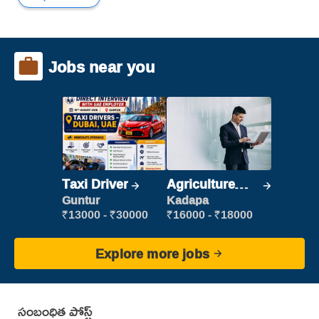
Jobs near you
Taxi Driver
Agriculture
Labour
Guntur
Kadapa
₹13000 - ₹30000
₹16000 - ₹18000
Explore more jobs
సంబంధిత పోస్ట్