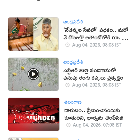
ఆంధ్రప్రదేశ్
'నేతన్నల సేవలో’ పథకం.. మరో
3 రోజుల్లో అకౌంట్‌లోకి రూ. 25
వేలు
Aug 04, 2026, 08:08 IST
ఆంధ్రప్రదేశ్
ఎన్టీఆర్ జిల్లా నందిగామలో
పసుపు రంగు కప్పలు ప్రత్యక్షం
(వీడియో)
Aug 04, 2026, 08:08 IST
తెలంగాణ
దారుణం.. ప్రేమించినందుకు
కూతురిని, భార్యను చంపేసిన
వ్యక్తి
Aug 04, 2026, 07:08 IST