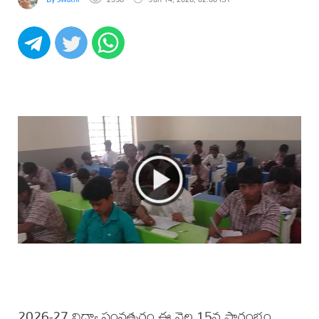
2026-27 విద్యా సంవత్సరం ఈ నెల 15న ప్రారంభం