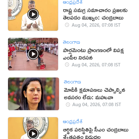
ఆంధ్రప్రదేశ్
రాష్ట్ర సమగ్ర సమాచారం ప్రజలకు
తెలపడం ముఖ్యం: చంద్రబాబు
Aug 04, 2026, 07:08 IST
తెలంగాణ
పార్లమెంటు ప్రాంగణంలో విపక్ష
ఎంపీల నిరసన
Aug 04, 2026, 07:08 IST
తెలంగాణ
మోదీకి క్షమాపణలు చెప్పాల్సిన
అవసరం లేదు: మహువా
Aug 04, 2026, 07:08 IST
ఆంధ్రప్రదేశ్
ఆర్థిక పరిస్థితిపై సీఎం చంద్రబాబు
శ్వేతపత్రం విడుదల