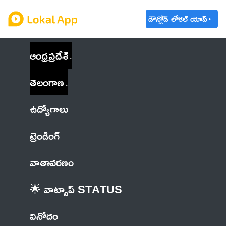
డౌన్లోడ్ లోకల్ యాప్
ఆంధ్రప్రదేశ్
తెలంగాణ
ఉద్యోగాలు
ట్రెండింగ్
వాతావరణం
🌟 వాట్సాప్ STATUS
వినోదం