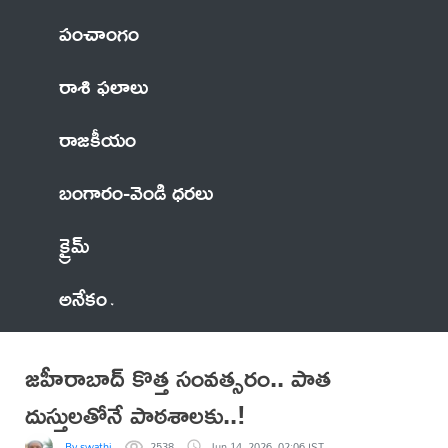
పంచాంగం
రాశి ఫలాలు
రాజకీయం
బంగారం-వెండి ధరలు
క్రైమ్
అనేకం
జహీరాబాద్ కొత్త సంవత్సరం.. పాత
దుస్తులతోనే పాఠశాలకు..!
By swathi
2538
Jun 14, 2026, 02:06 IST