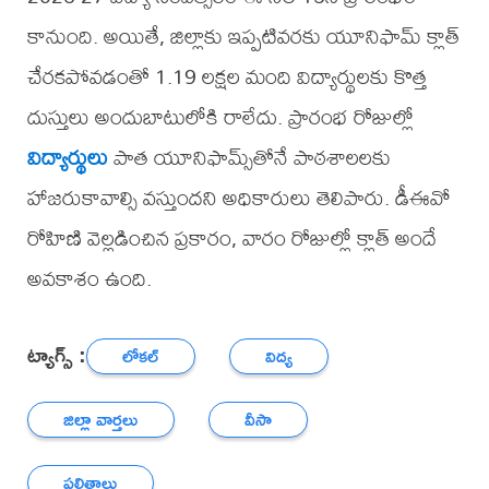
కానుంది. అయితే, జిల్లాకు ఇప్పటివరకు యూనిఫామ్ క్లాత్
చేరకపోవడంతో 1.19 లక్షల మంది విద్యార్థులకు కొత్త
దుస్తులు అందుబాటులోకి రాలేదు. ప్రారంభ రోజుల్లో
విద్యార్థులు
పాత యూనిఫామ్స్‌తోనే పాఠశాలలకు
హాజరుకావాల్సి వస్తుందని అధికారులు తెలిపారు. డీఈవో
రోహిణి వెల్లడించిన ప్రకారం, వారం రోజుల్లో క్లాత్ అందే
అవకాశం ఉంది.
ట్యాగ్స్ :
లోకల్
విద్య
జిల్లా వార్తలు
వీసా
ఫలితాలు