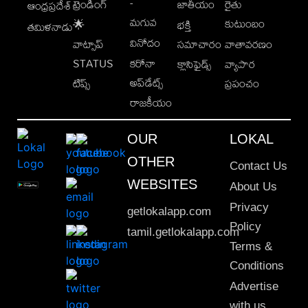
-
ట్రెండింగ్
జాతీయం
రైతు
ఆంధ్రప్రదేశ్
మగువ
కుటుంబం
🌟
భక్తి
తమిళనాడు
వినోదం
వాట్సాప్
సమాచారం
వాతావరణం
STATUS
కరోనా
క్లాసిఫైడ్స్
వ్యాపార
అప్‌డేట్స్
టిప్స్
ప్రపంచం
రాజకీయం
OUR
LOKAL
OTHER
Contact Us
WEBSITES
About Us
Privacy
getlokalapp.com
Policy
tamil.getlokalapp.com
Terms &
Conditions
Advertise
with us