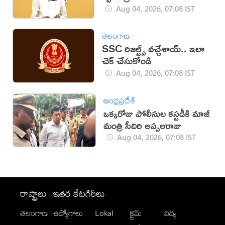
Aug 04, 2026, 07:08 IST
తెలంగాణ
SSC రిజల్ట్స్ వచ్చేశాయ్.. ఇలా
చెక్ చేసుకోండి
Aug 04, 2026, 07:08 IST
ఆంధ్రప్రదేశ్
ఒక్కరోజు పోలీసుల కస్టడీకి మాజీ
మంత్రి సీదిరి అప్పలరాజు
Aug 04, 2026, 07:08 IST
రాష్ట్రాలు
ఇతర కేటగిరీలు
తెలంగాణ
ఉద్యోగాలు
Lokal
క్రైమ్
విద్య