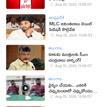
Aug 05, 2026, 13:08 IST
ఆంధ్రప్రదేశ్
MLC అనంతబాబు బెయిల్
పిటిషన్ కొట్టివేత
Aug 05, 2026, 13:08 IST
తెలంగాణ
కూటమి మంత్రులకు సీఎం
చంద్రబాబు వార్నింగ్!
Aug 05, 2026, 13:08 IST
తెలంగాణ
వైద్యం చేయను.. ఎవరికి
చెప్పుకుంటారో చెప్పుకోండంటూ
డాక్టర్‌ ఫైర్ (వీడియో)
Aug 05, 2026, 13:08 IST