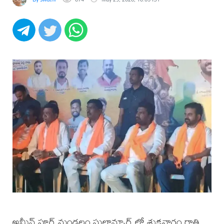
అమీన్ పూర్ మండలం సుల్తాన్పూర్ లో శుక్రవారం రాత్రి