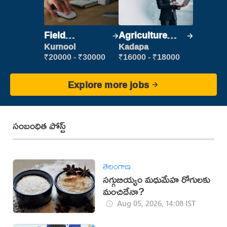
Field
Agriculture
Marketing
Labour
Kurnool
Kadapa
Executive
₹20000 - ₹30000
₹16000 - ₹18000
Explore more jobs
సంబంధిత పోస్ట్
తెలంగాణ
సగ్గుబియ్యం మధుమేహ రోగులకు
మంచిదేనా?
Aug 05, 2026, 14:08 IST