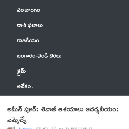
పంచాంగం
రాశి ఫలాలు
రాజకీయం
బంగారం-వెండి ధరలు
క్రైమ్
అనేకం
అమీన్ పూర్: శివాజీ ఆశయాలు ఆదర్శనీయం:
ఎమ్మెల్యే
By swathi
674
May 29, 2026, 16:05 IST