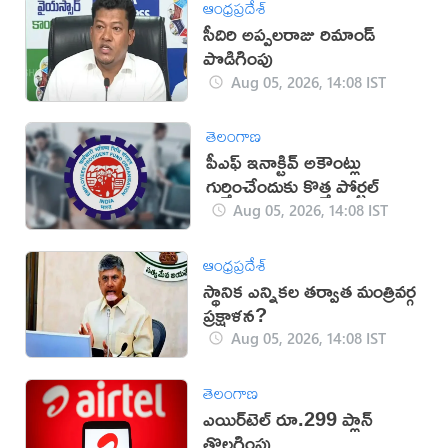
ఆంధ్రప్రదేశ్
సీదిరి అప్పలరాజు రిమాండ్
పొడిగింపు
Aug 05, 2026, 14:08 IST
తెలంగాణ
పీఎఫ్ ఇనాక్టివ్ అకౌంట్లు
గుర్తించేందుకు కొత్త పోర్టల్
Aug 05, 2026, 14:08 IST
ఆంధ్రప్రదేశ్
స్థానిక ఎన్నికల తర్వాత మంత్రివర్గ
ప్రక్షాళన?
Aug 05, 2026, 14:08 IST
తెలంగాణ
ఎయిర్‌టెల్ రూ.299 ప్లాన్
తొలగింపు