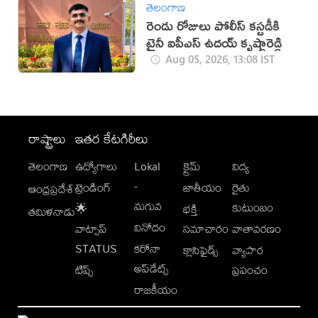
తెలంగాణ
రెండు రోజులు పోలీస్ కస్టడీకి
ట్రైనీ ఐపీఎస్ ఉదయ్ కృష్ణారెడ్డి
Aug 05, 2026, 13:08 IST
రాష్ట్రాలు
ఇతర కేటగిరీలు
తెలంగాణ
ఉద్యోగాలు
Lokal
క్రైమ్
విద్య
-
ట్రెండింగ్
జాతీయం
రైతు
ఆంధ్రప్రదేశ్
మగువ
కుటుంబం
🌟
భక్తి
తమిళనాడు
వినోదం
వాట్సాప్
సమాచారం
వాతావరణం
STATUS
కరోనా
క్లాసిఫైడ్స్
వ్యాపార
అప్‌డేట్స్
టిప్స్
ప్రపంచం
రాజకీయం