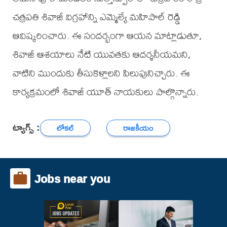
చత్రపతి శివాజీ విగ్రహాన్ని ఎమ్మెల్యే మహిపాల్ రెడ్డి
ఆవిష్కరించారు. ఈ సందర్భంగా ఆయన మాట్లాడుతూ,
శివాజీ ఆశయాలు నేటి యువతకు ఆదర్శనీయమని,
వాటిని ముందుకు తీసుకెళ్లాలని పిలుపునిచ్చారు. ఈ
కార్యక్రమంలో శివాజీ యూత్ నాయకులు పాల్గొన్నారు.
ట్యాగ్స్ :
లోకల్
రాజకీయం
Jobs near you