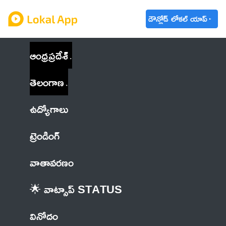
డౌన్లోడ్ లోకల్ యాప్
ఆంధ్రప్రదేశ్
తెలంగాణ
ఉద్యోగాలు
ట్రెండింగ్
వాతావరణం
🌟 వాట్సాప్ STATUS
వినోదం