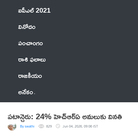
ఐపీఎల్ 2021
వినోదం
పంచాంగం
రాశి ఫలాలు
రాజకీయం
అనేకం
పటాన్చెరు: 24% హెచ్ఆర్ఏ అమలుకు వినతి
By swathi
829
Jun 04, 2026, 09:06 IST