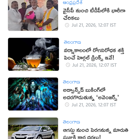
ఆంధ్రప్రదేశ్
వైసీపీ నుంచి టీడీపీలోకి భారీగా
చేరికలు
Jul 21, 2026, 12:07 IST
తెలంగాణ
వర్షాకాలంలో రోగనిరోధక శక్తి
పెంచే హెర్బల్ డ్రింక్స్ ఇవే!
Jul 21, 2026, 12:07 IST
తెలంగాణ
అడ్వాన్స్‌డ్‌ బుకింగ్‌లో
అదరగొడుతున్న ‘అవెంజర్స్‌’
Jul 21, 2026, 12:07 IST
తెలంగాణ
ఆగస్టు నుంచి పెరగనున్న మారుతి
సుజుకి కార్ల ధరలు!