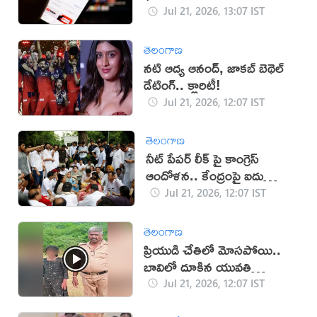
Jul 21, 2026, 13:07 IST
తెలంగాణ
నటి ఆద్య ఆనంద్, జాకబ్ బెథెల్
డేటింగ్.. క్లారిటీ!
Jul 21, 2026, 12:07 IST
తెలంగాణ
నీట్ పేపర్ లీక్ పై కాంగ్రెస్
ఆందోళన.. కేంద్రంపై ఐదు
డిమాండ్లు
Jul 21, 2026, 12:07 IST
తెలంగాణ
ప్రియుడి చేతిలో మోసపోయి..
బావిలో దూకిన యువతి
(వీడియో)
Jul 21, 2026, 12:07 IST