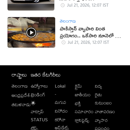
Jul 21, 2026, 12:07 IST
తెలంగాణ
పాకిస్తాన్ వ్యాపారి వింత
ప్రయోగం.. ఒకేసారి నూనెలో టీ,
పకోడీలు!
Jul 21, 2026, 12:07 IST
రాష్ట్రాలు
ఇతర కేటగిరీలు
తెలంగాణ
ఉద్యోగాలు
Lokal
క్రైమ్
విద్య
-
ట్రెండింగ్
జాతీయం
రైతు
ఆంధ్రప్రదేశ్
మగువ
కుటుంబం
🌟
భక్తి
తమిళనాడు
వినోదం
వాట్సాప్
సమాచారం
వాతావరణం
STATUS
కరోనా
క్లాసిఫైడ్స్
వ్యాపార
అప్‌డేట్స్
టిప్స్
ప్రపంచం