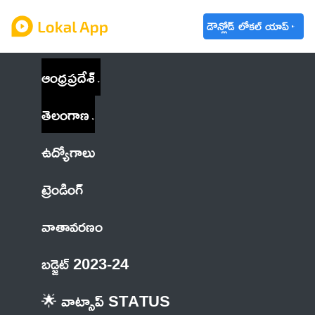
డౌన్లోడ్ లోకల్ యాప్
ఆంధ్రప్రదేశ్
తెలంగాణ
ఉద్యోగాలు
ట్రెండింగ్
వాతావరణం
బడ్జెట్ 2023-24
🌟 వాట్సాప్ STATUS