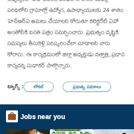
పరిధిలోని గ్రామాల్లో ఉద్యోగ, ఉపాధ్యాయులకు 24 శాతం
హెచ్ఆర్ఏ అమలు చేయాలని కోరుతూ కలెక్టరేట్ ఏవో
అంతోనీకి వినతి పత్రం సమర్పించారు. ప్రభుత్వం దృష్టికి
సమస్యలు తీసుకెళ్లి పరిష్కరించేలా చూడాలని వారు
కోరారు. ఈ కార్యక్రమంలో జిల్లా అధ్యక్షుడు దత్తాత్రి, ప్రధాన
కార్యదర్శి సుధాకర్ పాల్గొన్నారు.
ట్యాగ్స్ :
లోకల్
ప్రభుత్వ పథకాలు
Jobs near you