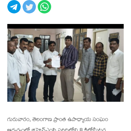
గురువారం, తెలంగాణ ప్రాంత ఉపాధ్యాయ సంఘం
ఆధ్వర్యంలో జిహెచ్ఎంసి పరిధిలోని 8 కిలోమీటర్ల