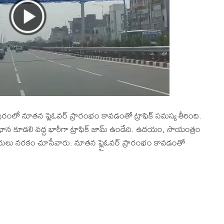
రపురంలో నూతన ఫ్లెఓవర్ ప్రారంభం కావడంతో ట్రాఫిక్ సమస్య తీరింది.
రధాన కూడలి వద్ద భారీగా ట్రాఫిక్ జామ్ ఉండేది. ఉదయం, సాయంత్రం
దారులు నరకం చూసేవారు. నూతన ఫ్లైఓవర్ ప్రారంభం కావడంతో