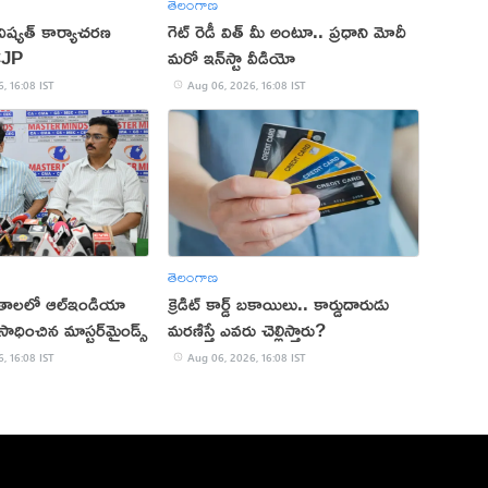
తెలంగాణ
ష్యత్ కార్యాచరణ
గెట్ రెడీ విత్ మీ అంటూ.. ప్రధాని మోదీ
CJP
మరో ఇన్‌స్టా వీడియో
, 16:08 IST
Aug 06, 2026, 16:08 IST
తెలంగాణ
ితాలలో ఆల్ఇండియా
క్రెడిట్ కార్డ్ బకాయిలు.. కార్డుదారుడు
ాధించిన మాస్టర్‌మైండ్స్
మరణిస్తే ఎవరు చెల్లిస్తారు?
, 16:08 IST
Aug 06, 2026, 16:08 IST