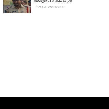
కారంపూడి ఎస్ఐ వాసు స‌స్పెండ్‌
Aug 05, 2026, 10:08 IST