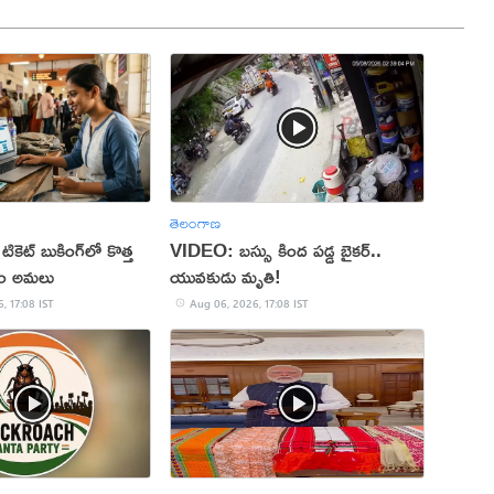
తెలంగాణ
 టికెట్ బుకింగ్‌లో కొత్త
VIDEO: బస్సు కింద పడ్డ బైకర్..
నం అమలు
యువకుడు మృతి!
, 17:08 IST
Aug 06, 2026, 17:08 IST