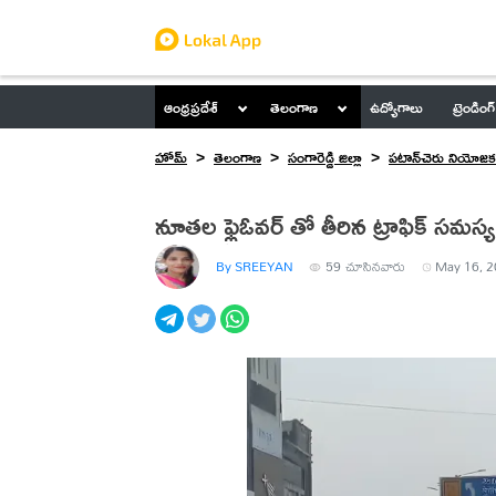
ఆంధ్రప్రదేశ్
తెలంగాణ
ఉద్యోగాలు
ట్రెండింగ్
హోమ్
తెలంగాణ
సంగారెడ్డి జిల్లా
ప‌టాన్‌చెరు నియోజక
నూతల ఫ్లైఓవర్ తో తీరిన ట్రాఫిక్ సమస్య
By SREEYAN
59
చూసినవారు
May 16, 2