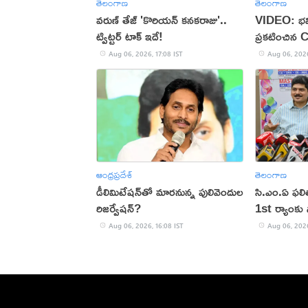
తెలంగాణ
తెలంగాణ
వరుణ్ తేజ్ 'కొరియన్ కనకరాజు'..
VIDEO: భవి
ట్విట్టర్ టాక్ ఇదే!
ప్రకటించిన 
Aug 06, 2026, 17:08 IST
Aug 06, 2026
ఆంధ్రప్రదేశ్
తెలంగాణ
డీలిమిటేషన్‌తో మారనున్న పులివెందుల
సి.ఎం.ఏ ఫల
రిజర్వేషన్?
1st ర్యాంకు స
Aug 06, 2026, 16:08 IST
Aug 06, 2026