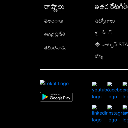
రాష్ట్రాలు
ఇతర కేటగిర
తెలంగాణ
ఉద్యోగాలు
ట్రెండింగ్
ఆంధ్రప్రదేశ్
🌟 వాట్సాప్ S
తమిళనాడు
టిప్స్