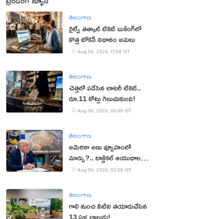
ట్రెండింగ్ న్యూస్
తెలంగాణ
రైల్వే తత్కాల్ టికెట్ బుకింగ్‌లో
కొత్త టోకెన్ విధానం అమలు
Aug 06, 2026, 17:08 IST
తెలంగాణ
చెత్తలో పడేసిన లాటరీ టికెట్..
రూ.11 కోట్లు గెలుచుకుంది!
Aug 06, 2026, 06:08 IST
తెలంగాణ
అమెరికా అణు వ్యూహంలో
మార్పు?.. టాక్టికల్ ఆయుధాలకు
ప్రాధాన్యం!
Aug 06, 2026, 02:08 IST
తెలంగాణ
గాలి నుంచి నీటిని తయారుచేసిన
13 ఏళ్ల బాలుడు!