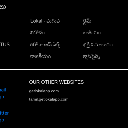
ీలు
Lokal - మగువ
క్రైమ్
వినోదం
జాతీయం
TATUS
కరోనా అప్‌డేట్స్
భక్తి సమాచారం
రాజకీయం
క్లాసిఫైడ్స్
OUR OTHER WEBSITES
getlokalapp.com
tamil.getlokalapp.com