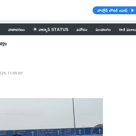
డౌన్లోడ్ లోకల్ యాప్
వాతావరణం
🌟 వాట్సాప్ STATUS
వినోదం
పంచాంగం
రాశి ఫలాల
వర్గం
025, 11:05 IST