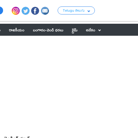
Telugu తెలుగు
ు
రాజకీయం
బంగారం-వెండి ధరలు
క్రైమ్
అనేకం