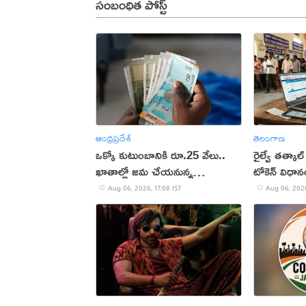
సంబంధిత పోస్ట్
ఆంధ్రప్రదేశ్
తెలంగాణ
ఒక్కో కుటుంబానికి రూ.25 వేలు..
రైల్వే తత్కాల్
ఖాతాల్లో జ‌మ చేయ‌నున్న
టోకెన్ విధా
ప్ర‌భుత్వం..!
Aug 06, 2026, 17:08 IST
Aug 06, 2026