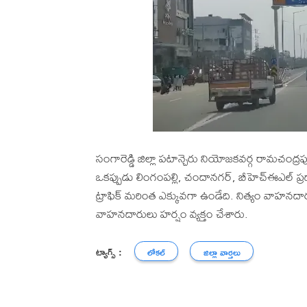
సంగారెడ్డి జిల్లా పటాన్చెరు నియోజకవర్గ రామచంద్
ఒకప్పుడు లింగంపల్లి, చందానగర్, బీహెచ్ఈఎల్ ప్
ట్రాఫిక్ మరింత ఎక్కువగా ఉండేది. నిత్యం వాహన
వాహనదారులు హర్షం వ్యక్తం చేశారు.
ట్యాగ్స్ :
లోకల్
జిల్లా వార్తలు