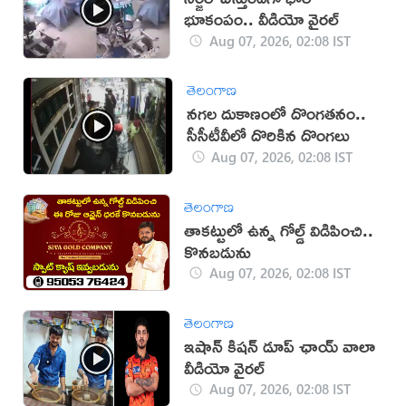
భూకంపం.. వీడియో వైరల్
Aug 07, 2026, 02:08 IST
తెలంగాణ
నగల దుకాణంలో దొంగతనం..
సీసీటీవీలో దొరికిన దొంగలు
Aug 07, 2026, 02:08 IST
తెలంగాణ
తాకట్టులో ఉన్న గోల్డ్ విడిపించి..
కొనబడును
Aug 07, 2026, 02:08 IST
తెలంగాణ
ఇషాన్ కిషన్ డూప్ ఛాయ్ వాలా
వీడియో వైరల్
Aug 07, 2026, 02:08 IST