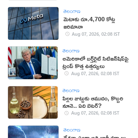
తెలంగాణ
మెటాకు రూ.4,700 కోట్ల
జరిమానా
Aug 07, 2026, 02:08 IST
తెలంగాణ
అమెరికాలో బర్త్‌రైట్ సిటిజన్‌షిప్‌పై
ట్రంప్ కొత్త ఉత్తర్వులు
Aug 07, 2026, 02:08 IST
తెలంగాణ
పిల్లల జుట్టుకు ఆముదం, కొబ్బరి
నూనె.. ఏది బెటర్?
Aug 07, 2026, 02:08 IST
తెలంగాణ
దేశవ్యాప్తంగా అతి భారీ వర్షాలు..