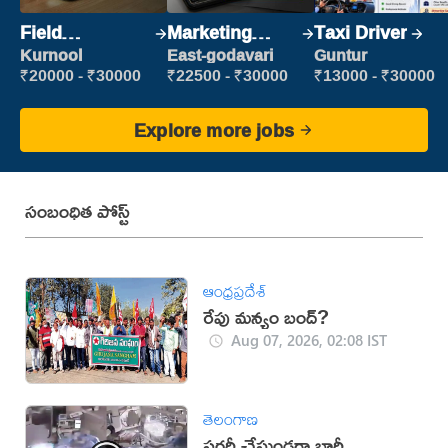
Field
Marketing
Taxi Driver
Marketing
Executive
Kurnool
East-godavari
Guntur
Executive
₹20000 - ₹30000
₹22500 - ₹30000
₹13000 - ₹30000
Explore more jobs
సంబంధిత పోస్ట్
ఆంధ్రప్రదేశ్
రేపు మన్యం బంద్‌?
Aug 07, 2026, 02:08 IST
తెలంగాణ
సర్జరీ చేస్తుండగా భారీ