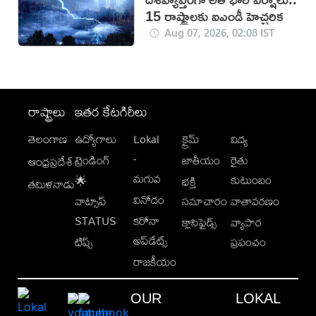
15 రాష్ట్రాలకు ఐఎండీ హెచ్చరిక
Aug 07, 2026, 02:08 IST
రాష్ట్రాలు
ఇతర కేటగిరీలు
తెలంగాణ
ఉద్యోగాలు
Lokal
క్రైమ్
విద్య
-
ట్రెండింగ్
జాతీయం
రైతు
ఆంధ్రప్రదేశ్
మగువ
కుటుంబం
🌟
భక్తి
తమిళనాడు
వినోదం
వాట్సాప్
సమాచారం
వాతావరణం
STATUS
కరోనా
క్లాసిఫైడ్స్
వ్యాపార
అప్‌డేట్స్
టిప్స్
ప్రపంచం
రాజకీయం
OUR
LOKAL