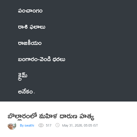
పంచాంగం
రాశి ఫలాలు
రాజకీయం
బంగారం-వెండి ధరలు
క్రైమ్
అనేకం
బొల్లారంలో మహిళ దారుణ హత్య
By swathi
517
May 31, 2026, 05:05 IST