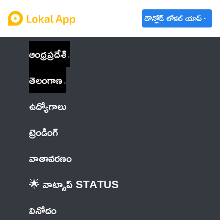
డౌన్లోడ్ లోకల్ యాప్
ఆంధ్రప్రదేశ్
తెలంగాణ
ఉద్యోగాలు
ట్రెండింగ్
వాతావరణం
🌟 వాట్సాప్ STATUS
వినోదం