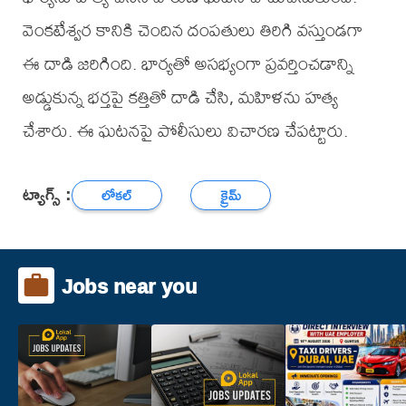
వెంకటేశ్వర కానికి చెందిన దంపతులు తిరిగి వస్తుండగా
ఈ దాడి జరిగింది. భార్యతో అసభ్యంగా ప్రవర్తించడాన్ని
అడ్డుకున్న భర్తపై కత్తితో దాడి చేసి, మహిళను హత్య
చేశారు. ఈ ఘటనపై పోలీసులు విచారణ చేపట్టారు.
ట్యాగ్స్ :
లోకల్
క్రైమ్
Jobs near you