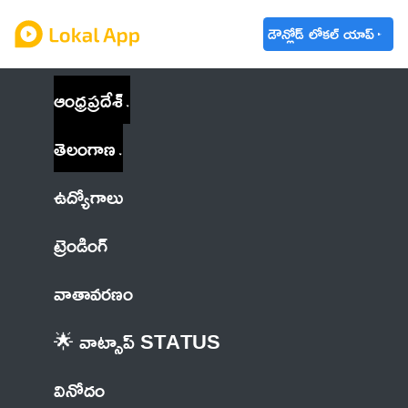
డౌన్లోడ్ లోకల్ యాప్
ఆంధ్రప్రదేశ్
తెలంగాణ
ఉద్యోగాలు
ట్రెండింగ్
వాతావరణం
🌟 వాట్సాప్ STATUS
వినోదం