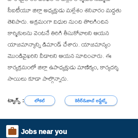
సీఐటీయూ జిల్లా అధ్యక్షుడు మల్లేశం శనివారం మద్దతు
తెలిపారు. అక్రమంగా విధుల నుంచి తొలగించిన
కార్మికులను వెంటనే తిరిగి తీసుకోవాలని ఆయన
యాజమాన్యాన్ని డిమాండ్ చేశారు. యాజమాన్యం
మొండివైఖరిని వీడాలని ఆయన సూచించారు. ఈ
కార్యక్రమంలో జిల్లా ఉపాధ్యక్షుడు మాణిక్యం, కార్యదర్శి
సాయిలు కూడా పాల్గొన్నారు.
ట్యాగ్స్ :
లోకల్
కెరీర్‌&జాబ్ అప్డేట్స్
Jobs near you