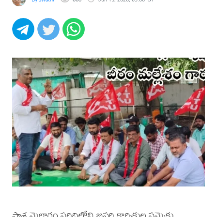
పాశ మైలారం పరిధిలోని బిస్లరి కార్మికుల సమ్మెకు