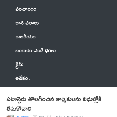
పంచాంగం
రాశి ఫలాలు
రాజకీయం
బంగారం-వెండి ధరలు
క్రైమ్
అనేకం
పటాన్చెరు తొలగించిన కార్మికులను విధుల్లోకి
తీసుకోవాలి
By swathi
668
Jun 13, 2026, 09:06 IST