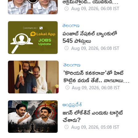
ఆక్రమిస్తోంది.. యువకుడి
వీడియో వైరల్
Aug 09, 2026, 06:08 IST
తెలంగాణ
పంజాబ్ నేషనల్ బ్యాంకులో
545 పోస్టులు
Aug 09, 2026, 06:08 IST
తెలంగాణ
'కొరియన్ కనకరాజు'తో హిట్
కొట్టిన వరుణ్ తేజ్.. నాగబాబు
ఎమోషనల్ పోస్ట్
Aug 09, 2026, 06:08 IST
ఆంధ్రప్రదేశ్
జగన్ లోకేశ్‌నే ఎందుకు టార్గెట్
చేశారు?
Aug 09, 2026, 05:08 IST