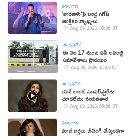
తెలంగాణ
'వారణాసి'పై బండ్ల గణేష్
ఆసక్తికర వ్యాఖ్యలు
Aug 09, 2026, 05:08 IST
ఆంధ్రప్రదేశ్
ఈ నెల 17 నుంచి ఏపీ అసెంబ్లీ
సమావేశాలు ప్రారంభం
Aug 09, 2026, 05:08 IST
ఆంధ్రప్రదేశ్
యశ్ లాంటి సూపర్‌స్టార్‌ను
చూడలేదు: నయనతార
Aug 09, 2026, 05:08 IST
తెలంగాణ
మాజీ భర్తలు ఛీటింగ్ చేస్తుండగా