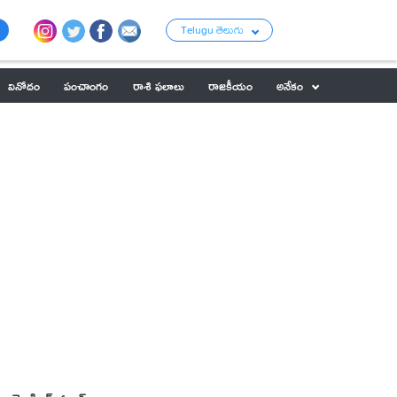
Telugu తెలుగు
వినోదం
పంచాంగం
రాశి ఫలాలు
రాజకీయం
అనేకం