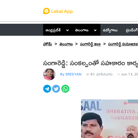
ఆంధ్రప్రదేశ్
తెలంగాణ
ఉద్యోగాలు
ట్రెండింగ్
హోమ్
తెలంగాణ
సంగారెడ్డి జిల్లా
సంగారెడ్డి నియోజకవర
సంగారెడ్డి: సంకల్పంతో సహకారం కార్యక్ర
By SREEYAN
61
చూసినవారు
Jun 13, 2