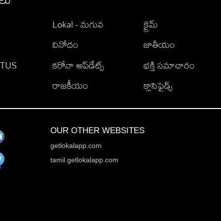
Lokal - మగువ
క్రైమ్
వినోదం
జాతీయం
TATUS
కరోనా అప్‌డేట్స్
భక్తి సమాచారం
రాజకీయం
క్లాసిఫైడ్స్
OUR OTHER WEBSITES
getlokalapp.com
tamil.getlokalapp.com