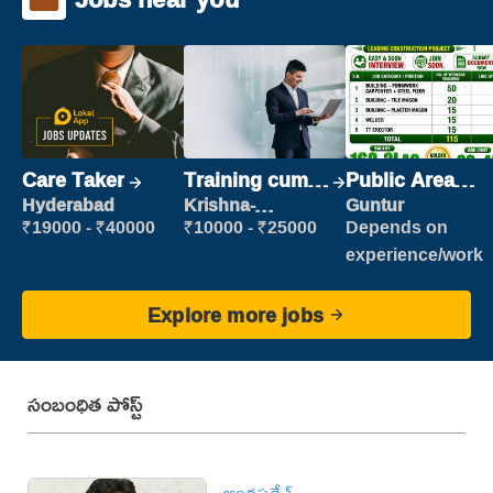
Care Taker
Training cum
Public Area
Placement
Cleaner
Hyderabad
Krishna-
Guntur
vijayawada
₹19000 - ₹40000
₹10000 - ₹25000
Depends on
experience/work
Explore more jobs
సంబంధిత పోస్ట్
ఆంధ్రప్రదేశ్