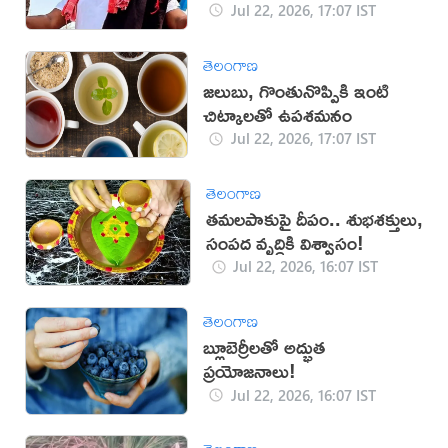
Jul 22, 2026, 17:07 IST
తెలంగాణ
జలుబు, గొంతునొప్పికి ఇంటి
చిట్కాలతో ఉపశమనం
Jul 22, 2026, 17:07 IST
తెలంగాణ
తమలపాకుపై దీపం.. శుభశక్తులు,
సంపద వృద్ధికి విశ్వాసం!
Jul 22, 2026, 16:07 IST
తెలంగాణ
బ్లూబెర్రీలతో అద్భుత
ప్రయోజనాలు!
Jul 22, 2026, 16:07 IST