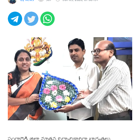
సంగారెడ్డి జిల్లా నూతన విద్యాధికారిగా బాధ్యతలు