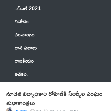
ఐపీఎల్ 2021
వినోదం
పంచాంగం
రాశి ఫలాలు
రాజకీయం
అనేకం
నూతన విద్యాధికారి రోహిణికి సీఆర్పీల సంఘం
శుభాకాంక్షలు
By News
907
Jun 03, 2026, 07:06 IST