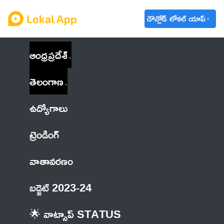
డౌన్లోడ్ లోకల్ యాప్
ఆంధ్రప్రదేశ్
తెలంగాణ
ఉద్యోగాలు
ట్రెండింగ్
వాతావరణం
బడ్జెట్ 2023-24
🌟 వాట్సాప్ STATUS