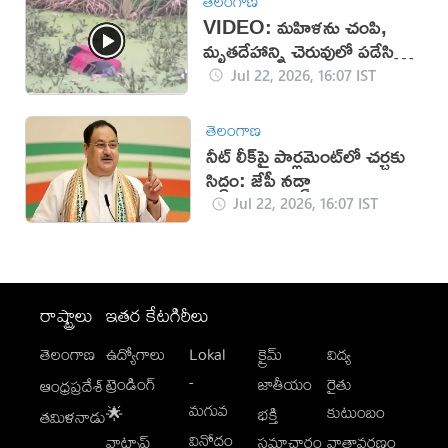
తెలంగాణ
VIDEO: మహిళను చంపి,
మృతదేహాన్ని చెరువులో పడేసిన
దుండగులు!
Jul 22, 2026, 16:07 IST
తెలంగాణ
నీట్ లీక్‌పై పార్లమెంట్‌లో చర్చకు
సిద్ధం: జేపీ నడ్డా
Jul 22, 2026, 16:07 IST
రాష్ట్రాలు
ఇతర కేటగిరీలు
తెలంగాణ
ఉద్యోగాలు
Lokal
క్రైమ్
విద్య
-
ట్రెండింగ్
జాతీయం
రైతు
ఆంధ్రప్రదేశ్
మగువ
కుటుంబం
🌟
భక్తి
తమిళనాడు
వినోదం
వాట్సాప్
సమాచారం
వాతావరణం