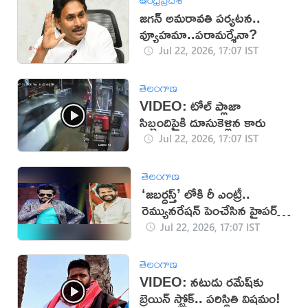
జగన్ అమరావతి పర్యటన..
వ్యూహమా..పరామర్శేనా?
Jul 22, 2026, 17:07 IST
తెలంగాణ
VIDEO: టోల్ ప్లాజా
సిబ్బందిపైకి దూసుకెళ్లిన కారు
Jul 22, 2026, 17:07 IST
తెలంగాణ
‘జబర్దస్త్’ లోకి రీ ఎంట్రీ..
రెమ్యునరేషన్ పెంచేసిన హైపర్
ఆది!
Jul 22, 2026, 17:07 IST
తెలంగాణ
VIDEO: నటుడు రమేష్‌‌కు
బ్రెయిన్ స్ట్రోక్.. పరిస్థితి విషమం!