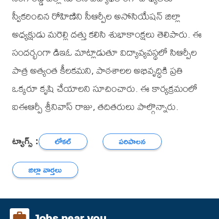
స్వీకరించిన రోహిణిని సీఆర్పీల అసోసియేషన్ జిల్లా
అధ్యక్షుడు మరెల్లి దత్తు కలిసి శుభాకాంక్షలు తెలిపారు. ఈ
సందర్భంగా డిఇఓ మాట్లాడుతూ విద్యావ్యవస్థలో సిఆర్పీల
పాత్ర అత్యంత కీలకమని, పాఠశాలల అభివృద్ధికి ప్రతి
ఒక్కరూ కృషి చేయాలని సూచించారు. ఈ కార్యక్రమంలో
ఐఈఆర్పీ శ్రీనివాస్ రాజు, తదితరులు పాల్గొన్నారు.
ట్యాగ్స్ :
లోకల్
పరిపాలన
జిల్లా వార్తలు
Jobs near you