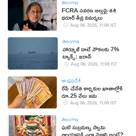
తెలంగాణ
FCRA సవరణ బిల్లుపై శశి
థరూర్ తీవ్ర విమర్శలు
Aug 06, 2026, 11:08 IST
తెలంగాణ
హార్మూజ్ దాటే నౌకలకు 7%
ట్యాక్స్: ఇరాన్
Aug 06, 2026, 11:08 IST
ఆంధ్రప్రదేశ్
రేపే చేనేత కార్మికుల ఖాతాల్లోకి
రూ.25 వేలు జమ
Aug 06, 2026, 11:08 IST
తెలంగాణ
ఘటి సుబ్రమణ్య స్వామి
ఆలయానికి ఎలా వెళ్లాలి అంటే?