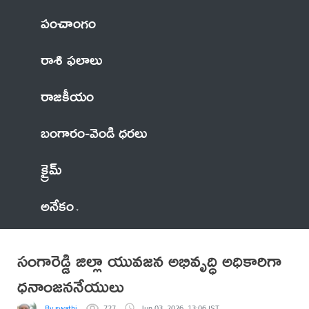
పంచాంగం
రాశి ఫలాలు
రాజకీయం
బంగారం-వెండి ధరలు
క్రైమ్
అనేకం
సంగారెడ్డి జిల్లా యువజన అభివృద్ధి అధికారిగా
ధనాంజననేయులు
By swathi
727
Jun 03, 2026, 13:06 IST