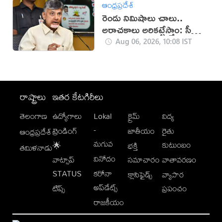
ఆంధ్రప్రదేశ్
రెండు నిమిషాలు చాలు..
అరాచకాలు అరికట్టేస్తాం: సీఎం
చంద్రబాబు
Aug 06, 2026, 10:08 IST
రాష్ట్రాలు
ఇతర కేటగిరీలు
తెలంగాణ
ఉద్యోగాలు
Lokal
క్రైమ్
విద్య
-
ట్రెండింగ్
జాతీయం
రైతు
ఆంధ్రప్రదేశ్
మగువ
కుటుంబం
🌟
భక్తి
తమిళనాడు
వినోదం
వాట్సాప్
సమాచారం
వాతావరణం
STATUS
కరోనా
క్లాసిఫైడ్స్
వ్యాపార
అప్‌డేట్స్
టిప్స్
ప్రపంచం
రాజకీయం