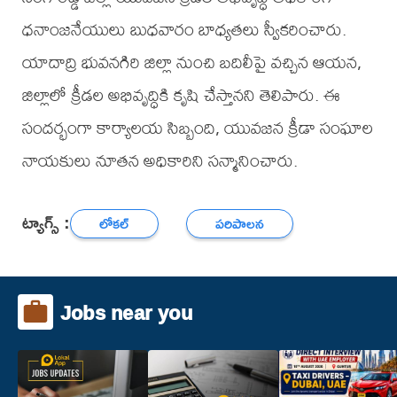
ధనాంజనేయులు బుధవారం బాధ్యతలు స్వీకరించారు.
యాదాద్రి భువనగిరి జిల్లా నుంచి బదిలీపై వచ్చిన ఆయన,
జిల్లాలో క్రీడల అభివృద్ధికి కృషి చేస్తానని తెలిపారు. ఈ
సందర్భంగా కార్యాలయ సిబ్బంది, యువజన క్రీడా సంఘాల
నాయకులు నూతన అధికారిని సన్మానించారు.
ట్యాగ్స్ :
లోకల్
పరిపాలన
Jobs near you