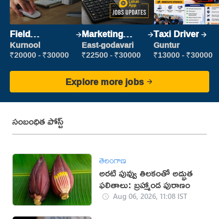
Field
Marketing
Taxi Driver
Marketing
Executive
Kurnool
East-godavari
Guntur
Executive
₹20000 - ₹30000
₹22500 - ₹30000
₹13000 - ₹30000
Explore more jobs
సంబంధిత పోస్ట్
తెలంగాణ
అరటి పువ్వు తిలకంతో అద్భుత
ఫలితాలు: బ్రహ్మాండ పురాణం
Aug 06, 2026, 11:08 IST