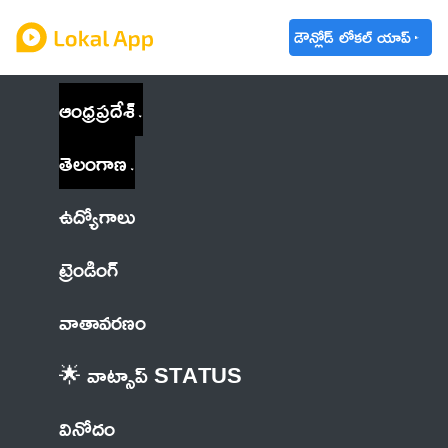
డౌన్లోడ్ లోకల్ యాప్
ఆంధ్రప్రదేశ్
తెలంగాణ
ఉద్యోగాలు
ట్రెండింగ్
వాతావరణం
🌟 వాట్సాప్ STATUS
వినోదం