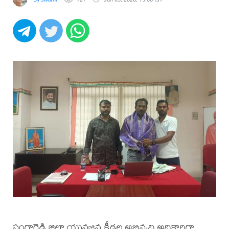
సంగారెడ్డి జిల్లా యువజన క్రీడల అభివృద్ధి అధికారిగా