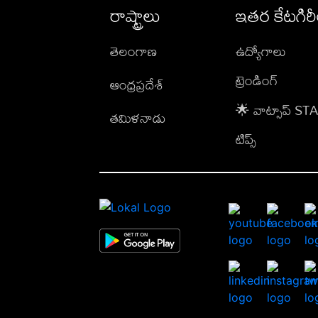
రాష్ట్రాలు
ఇతర కేటగిర
తెలంగాణ
ఉద్యోగాలు
ట్రెండింగ్
ఆంధ్రప్రదేశ్
🌟 వాట్సాప్ S
తమిళనాడు
టిప్స్