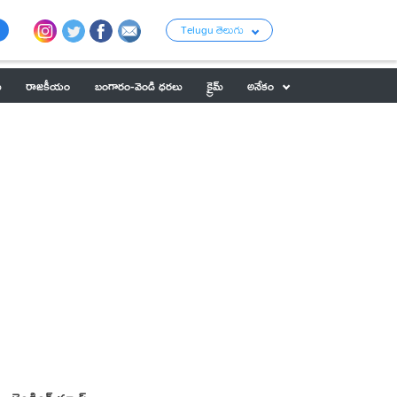
Telugu తెలుగు
ు
రాజకీయం
బంగారం-వెండి ధరలు
క్రైమ్
అనేకం