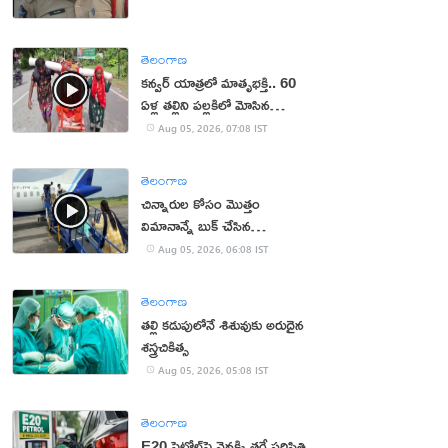
తెలంగాణ
కన్వర్ యాత్రలో మాతృభక్తి.. 60
ఏళ్ల తల్లిని పల్లకిలో మోసిన
కొడుకు, కోడలు!
Aug 05, 2026, 07:08 IST
తెలంగాణ
చిన్నారుల కోసం మొత్తం
విమానాన్నే బుక్ చేసిన
యూట్యూబర్
Aug 05, 2026, 06:08 IST
తెలంగాణ
తల్లి కడుపులోనే శిశువుకు అరుదైన
శస్త్రచికిత్స
Aug 05, 2026, 05:08 IST
తెలంగాణ
E20 పెట్రోల్‌పై వెనక్కి తగ్గే పరిస్థితి