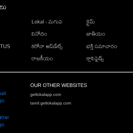
ీలు
Lokal - మగువ
క్రైమ్
వినోదం
జాతీయం
TATUS
కరోనా అప్‌డేట్స్
భక్తి సమాచారం
రాజకీయం
క్లాసిఫైడ్స్
OUR OTHER WEBSITES
getlokalapp.com
tamil.getlokalapp.com