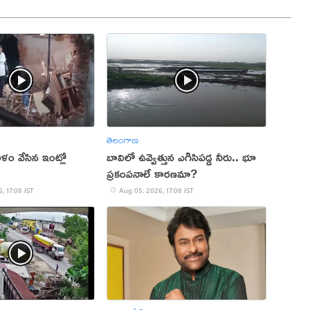
తెలంగాణ
ం వేసిన ఇంట్లో
బావిలో ఉవ్వెత్తున ఎగిసిపడ్డ నీరు.. భూ
ప్రకంపనాలే కారణమా?
, 17:08 IST
Aug 05, 2026, 17:08 IST