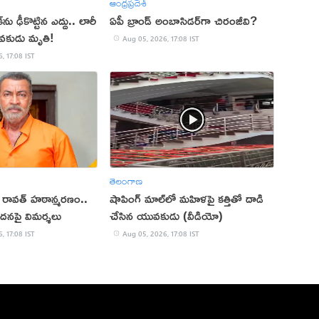
ఆంధ్రప్రదేశ్
ు ఢీకొట్టిన ఎద్దు.. లారీ
ఏపీ బ్రాండ్ అంబాసిడర్‌గా చిరంజీవి?
వకుడు మృతి!
Aug 05, 2026, 17:08 IST
, 17:08 IST
తెలంగాణ
ప్ రావత్ హఠాన్మరణం..
షాపింగ్ మాల్‌లో మహిళపై కత్తితో దాడి
ందనపై విమర్శలు
చేసిన యువకుడు (వీడియో)
, 17:08 IST
Aug 05, 2026, 17:08 IST