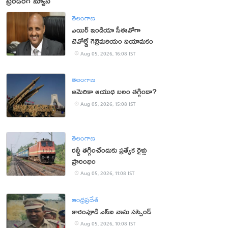
ట్రెండింగ్ న్యూస్
తెలంగాణ
ఎయిర్ ఇండియా సీఈవోగా
టెవోల్డే గెబ్రెమరియం నియామకం
Aug 05, 2026, 16:08 IST
తెలంగాణ
అమెరికా ఆయుధ బలం తగ్గిందా?
Aug 05, 2026, 15:08 IST
తెలంగాణ
రద్దీ తగ్గించేందుకు ప్రత్యేక రైళ్లు
ప్రారంభం
Aug 05, 2026, 11:08 IST
ఆంధ్రప్రదేశ్
కారంపూడి ఎస్ఐ వాసు స‌స్పెండ్‌
Aug 05, 2026, 10:08 IST