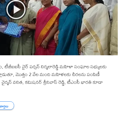
 టీజీఐఐసీ చైర్ పర్సన్ నిర్మలారెడ్డి మహిళా సంఘాల సభ్యులకు
్లాడుతూ, మొత్తం 2 వేల మంది మహిళలకు చీరలను పంపిణీ
ైర్మన్ వనిత, కమిషనర్ శ్రీనివాస్ రెడ్డి, టీఎంసీ భారతి కూడా
 వార్తలు