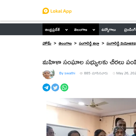
ఆంధ్రప్రదేశ్
తెలంగాణ
ఉద్యోగాలు
ట్రెండింగ్
హోమ్
తెలంగాణ
సంగారెడ్డి జిల్లా
సంగారెడ్డి నియోజకవర
మహిళా సంఘాల సభ్యులకు చీరలు పంపిణీ చ
By swathi
885
చూసినవారు
May 26, 202