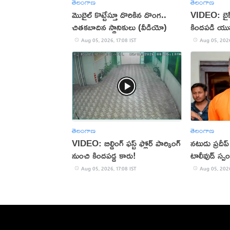
తెలంగాణ
తెలంగాణ
మొబైల్ కొట్టేస్తూ దొరికిన దొంగ..
VIDEO: బైక్‌న
చితకబాదిన స్థానికులు (వీడియో)
కిందపడి యు
Aug 05, 2026, 17:08 IST
Aug 05, 2026
తెలంగాణ
తెలంగాణ
VIDEO: బిల్డింగ్ ఫస్ట్ ఫ్లోర్ పార్కింగ్
నటుడు ప్రదీ
నుంచి కిందపడ్డ కారు!
టాలీవుడ్ స్ప
Aug 05, 2026, 17:08 IST
Aug 05, 2026