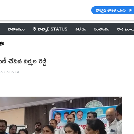
డౌన్లోడ్ లోకల్ యాప్
వాతావరణం
🌟 వాట్సాప్ STATUS
వినోదం
పంచాంగం
రాశి ఫలాల
్గం
ేసిన నిర్మల రెడ్డి
6, 06:05 IST