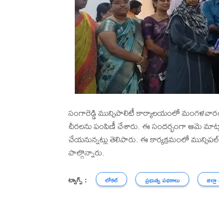
సంగారెడ్డి మున్సిపాలిటీ కార్యాలయంలో మంగళవారం,
చీరలను పంపిణీ చేశారు. ఈ సందర్భంగా ఆమె మాట
చేయనున్నట్లు తెలిపారు. ఈ కార్యక్రమంలో మున్సిపల్ చ
పాల్గొన్నారు.
ట్యాగ్స్ :
లోకల్
ప్రభుత్వ పథకాలు
జిల్లా