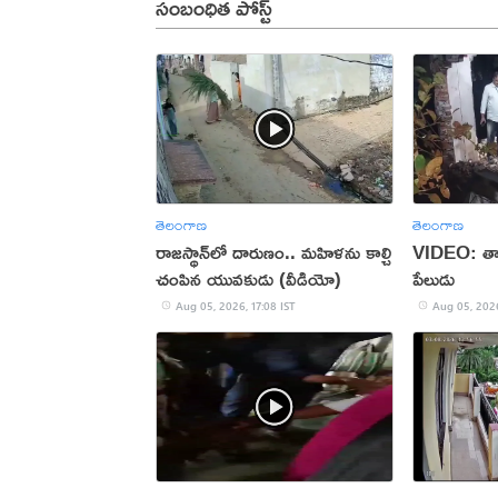
సంబంధిత పోస్ట్
తెలంగాణ
తెలంగాణ
రాజస్థాన్‌లో దారుణం.. మహిళను కాల్చి
VIDEO: తాళ
చంపిన యువకుడు (వీడియో)
పేలుడు
Aug 05, 2026, 17:08 IST
Aug 05, 2026