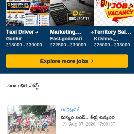
Taxi Driver
Marketing
Territory Sales
Executive
Manager
Guntur
East-godavari
Krishna-
vijayawada
₹13000 - ₹30000
₹22500 - ₹30000
₹25000 - ₹33000
Explore more jobs
సంబంధిత పోస్ట్
ఆంధ్రప్రదేశ్
మన్యం బంద్.. తీవ్ర ఉత్కంఠ
Aug 07, 2026, 17:08 IST