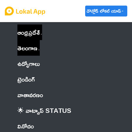
డౌన్లోడ్ లోకల్ యాప్
ఆంధ్రప్రదేశ్
తెలంగాణ
ఉద్యోగాలు
ట్రెండింగ్
వాతావరణం
🌟 వాట్సాప్ STATUS
వినోదం