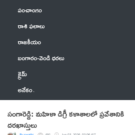
పంచాంగం
రాశి ఫలాలు
రాజకీయం
బంగారం-వెండి ధరలు
క్రైమ్
అనేకం
సంగారెడ్డి: మహిళా డిగ్రీ కళాశాలలో ప్రవేశానికి
దరఖాస్తులు
By swathi
491
Jun 03, 2026, 03:06 IST