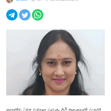
జిల్లాలోని ఏకైక మహిళా ప్రభుత్వ డిగ్రీ కళాశాలలో మూడో