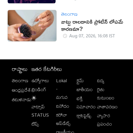
తెలంగాణ
జుట్టు రాలడానికి ప్రోటీన్ లోపమే
కారణమా?
Aug 07, 2026, 16:08 IST
రాష్ట్రాలు
ఇతర కేటగిరీలు
తెలంగాణ
ఉద్యోగాలు
Lokal
క్రైమ్
విద్య
-
ట్రెండింగ్
జాతీయం
రైతు
ఆంధ్రప్రదేశ్
మగువ
కుటుంబం
🌟
భక్తి
తమిళనాడు
వినోదం
వాట్సాప్
సమాచారం
వాతావరణం
STATUS
కరోనా
క్లాసిఫైడ్స్
వ్యాపార
అప్‌డేట్స్
టిప్స్
ప్రపంచం
రాజకీయం