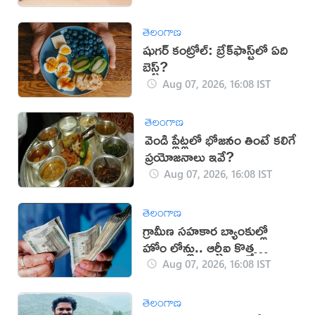
తెలంగాణ
షుగర్ కంట్రోల్: బ్రేక్‌ఫాస్ట్‌లో ఏది
బెస్ట్?
Aug 07, 2026, 16:08 IST
తెలంగాణ
వెండి ప్లేట్లలో భోజనం తింటే కలిగే
ప్రయోజనాలు ఇవే?
Aug 07, 2026, 16:08 IST
తెలంగాణ
గ్రామీణ సహకార బ్యాంకుల్లో
హోం లోన్లు.. ఆర్బీఐ కొత్త
నిబంధనలు
Aug 07, 2026, 16:08 IST
తెలంగాణ