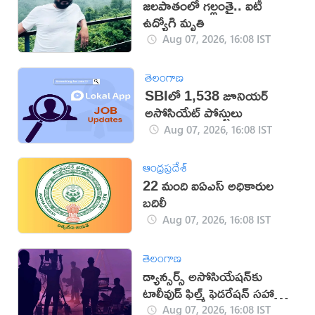
జలపాతంలో గల్లంతై.. ఐటీ
ఉద్యోగి మృతి
Aug 07, 2026, 16:08 IST
తెలంగాణ
SBIలో 1,538 జూనియర్
అసోసియేట్ పోస్టులు
Aug 07, 2026, 16:08 IST
ఆంధ్రప్రదేశ్
22 మంది ఐఏఎస్‌ అధికారుల
బదిలీ
Aug 07, 2026, 16:08 IST
తెలంగాణ
డ్యాన్సర్స్ అసోసియేషన్‌కు
టాలీవుడ్ ఫిల్మ్ ఫెడరేషన్ సహాయ
నిరాకరణ
Aug 07, 2026, 16:08 IST