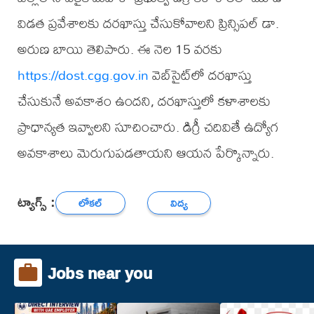
విడత ప్రవేశాలకు దరఖాస్తు చేసుకోవాలని ప్రిన్సిపల్ డా.
అరుణ బాయి తెలిపారు. ఈ నెల 15 వరకు
https://dost.cgg.gov.in
వెబ్‌సైట్‌లో దరఖాస్తు
చేసుకునే అవకాశం ఉందని, దరఖాస్తులో కళాశాలకు
ప్రాధాన్యత ఇవ్వాలని సూచించారు. డిగ్రీ చదివితే ఉద్యోగ
అవకాశాలు మెరుగుపడతాయని ఆయన పేర్కొన్నారు.
ట్యాగ్స్ :
లోకల్
విద్య
Jobs near you