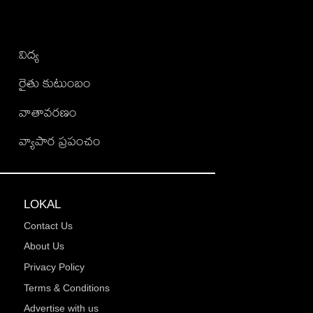
విద్య
రైతు కుటుంబం
వాతావరణం
వ్యాపార ప్రపంచం
LOKAL
Contact Us
About Us
Privacy Policy
Terms & Conditions
Advertise with us