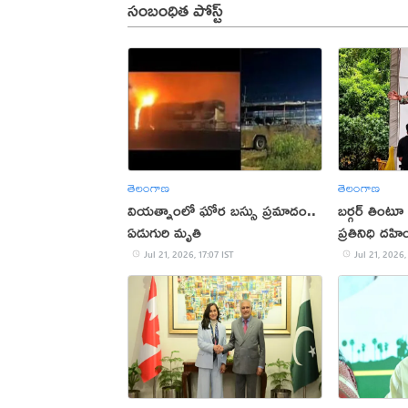
సంబంధిత పోస్ట్
తెలంగాణ
తెలంగాణ
వియత్నాంలో ఘోర బస్సు ప్రమాదం..
బర్గర్ తింటూ
ఏడుగురి మృతి
ప్రతినిధి దహ
Jul 21, 2026, 17:07 IST
Jul 21, 2026,