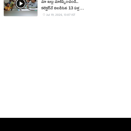
మా ఇల్లు మాకిప్పించండి..
కలెక్టర్‌నే నిలదీసిన 13 ఏళ్ల
బాలుడు!
Jul 19, 2026, 13:07 IST