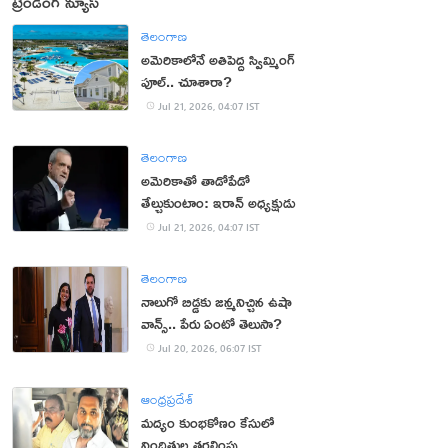
ట్రెండింగ్ న్యూస్
తెలంగాణ
అమెరికాలోనే అతిపెద్ద స్విమ్మింగ్‌
పూల్‌.. చూశారా?
Jul 21, 2026, 04:07 IST
తెలంగాణ
అమెరికాతో తాడోపేడో
తేల్చుకుంటాం: ఇరాన్ అధ్యక్షుడు
Jul 21, 2026, 04:07 IST
తెలంగాణ
నాలుగో బిడ్డకు జన్మనిచ్చిన ఉషా
వాన్స్.. పేరు ఏంటో తెలుసా?
Jul 20, 2026, 06:07 IST
ఆంధ్రప్రదేశ్
మద్యం కుంభకోణం కేసులో
నిందితుల తరలింపు