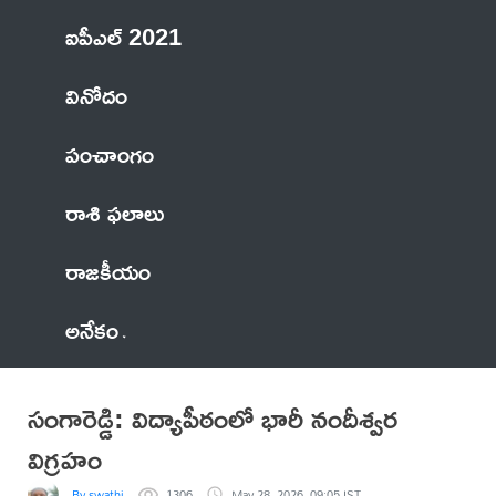
ఐపీఎల్ 2021
వినోదం
పంచాంగం
రాశి ఫలాలు
రాజకీయం
అనేకం
సంగారెడ్డి: విద్యాపీఠంలో భారీ నందీశ్వర
విగ్రహం
By swathi
1306
May 28, 2026, 09:05 IST