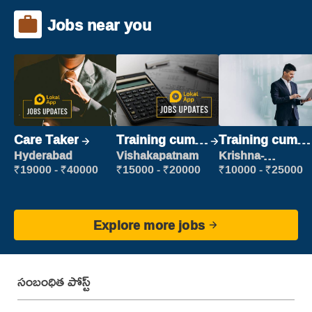
Jobs near you
Care Taker
Training cum
Training cum
Placement
Placement
Hyderabad
Vishakapatnam
Krishna-
vijayawada
₹19000 - ₹40000
₹15000 - ₹20000
₹10000 - ₹25000
Explore more jobs
సంబంధిత పోస్ట్