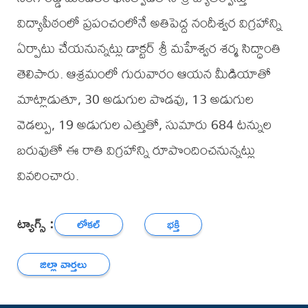
విద్యాపీఠంలో ప్రపంచంలోనే అతిపెద్ద నందీశ్వర విగ్రహాన్ని
ఏర్పాటు చేయనున్నట్లు డాక్టర్ శ్రీ మహేశ్వర శర్మ సిద్ధాంతి
తెలిపారు. ఆశ్రమంలో గురువారం ఆయన మీడియాతో
మాట్లాడుతూ, 30 అడుగుల పొడవు, 13 అడుగుల
వెడల్పు, 19 అడుగుల ఎత్తుతో, సుమారు 684 టన్నుల
బరువుతో ఈ రాతి విగ్రహాన్ని రూపొందించనున్నట్లు
వివరించారు.
ట్యాగ్స్ :
లోకల్
భక్తి
జిల్లా వార్తలు