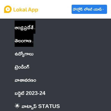
డౌన్లోడ్ లోకల్ యాప్
ఆంధ్రప్రదేశ్
తెలంగాణ
ఉద్యోగాలు
ట్రెండింగ్
వాతావరణం
బడ్జెట్ 2023-24
🌟 వాట్సాప్ STATUS