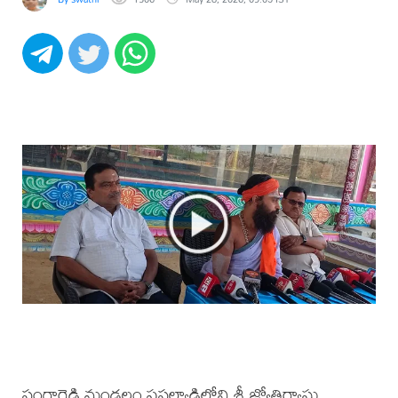
సంగారెడ్డి మండలం ఫసల్వాడిలోని శ్రీ జ్యోతిర్వాస్తు