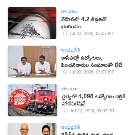
తెలంగాణ
నేపాల్‌లో 4.2 తీవ్రతతో
భూకంపం
Jul 22, 2026, 06:07 IST
ఆంధ్రప్రదేశ్
కాసేపట్లో ఉద్యోగులు,
పింఛన్‌దారుల సంఘాలతో భేటీ
Jul 22, 2026, 05:07 IST
తెలంగాణ
రైల్వేలో 4,098 ఉద్యోగాల భర్తీకి
నోటిఫికేేషన్
Jul 22, 2026, 05:07 IST
ఆంధ్రప్రదేశ్
వైసీపీకి షాకివ్వనున్న మాజీ