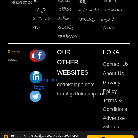
కుటుంబం
🌟
భక్తి
తమిళనాడు
వినోదం
వాట్సాప్
సమాచారం
వాతావరణం
STATUS
కరోనా
క్లాసిఫైడ్స్
వ్యాపార
అప్‌డేట్స్
టిప్స్
ప్రపంచం
రాజకీయం
OUR
LOKAL
OTHER
Contact Us
WEBSITES
About Us
Privacy
getlokalapp.com
Policy
tamil.getlokalapp.com
Terms &
Conditions
Advertise
with us
Sitemap
తాజా వార్తలు & ఉద్యోగాలను పొందడానికి Lokal