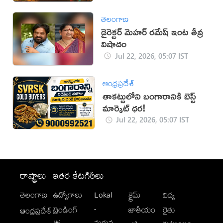
తెలంగాణ
డైరెక్టర్ మెహర్ రమేష్ ఇంట తీవ్ర
విషాదం
Jul 22, 2026, 05:07 IST
ఆంధ్రప్రదేశ్
తాకట్టులోని బంగారానికి బెస్ట్
మార్కెట్ ధర!
Jul 22, 2026, 05:07 IST
రాష్ట్రాలు
ఇతర కేటగిరీలు
తెలంగాణ
ఉద్యోగాలు
Lokal
క్రైమ్
విద్య
-
ట్రెండింగ్
జాతీయం
రైతు
ఆంధ్రప్రదేశ్
మగువ