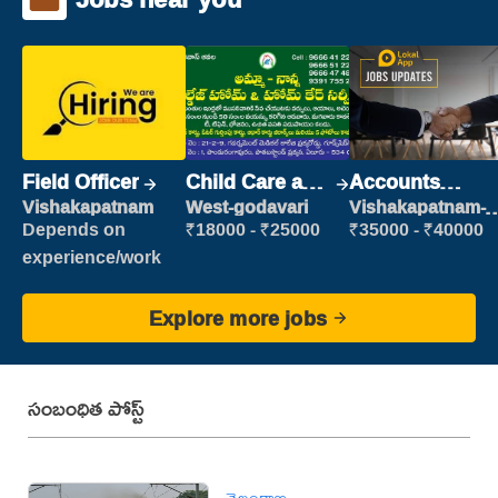
Field Officer
Child Care and
Accounts
Patient care
Clerk
Vishakapatnam
West-godavari
Vishakapatnam-
new
Depends on
₹18000 - ₹25000
₹35000 - ₹40000
experience/work
Explore more jobs
సంబంధిత పోస్ట్
తెలంగాణ