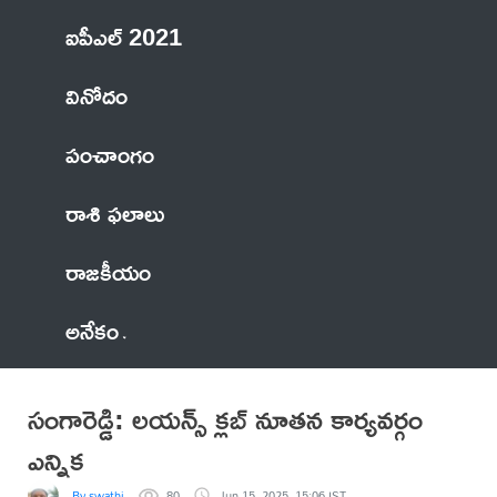
ఐపీఎల్ 2021
వినోదం
పంచాంగం
రాశి ఫలాలు
రాజకీయం
అనేకం
సంగారెడ్డి: లయన్స్ క్లబ్ నూతన కార్యవర్గం
ఎన్నిక
By swathi
80
Jun 15, 2025, 15:06 IST