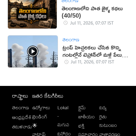
తెలంగాణ
తెలంగాణలోని పాత జైళ్ళ కథలు
(40/50)
Jul 11, 2026, 07:07 IST
తెలంగాణ
ట్రంప్ హెచ్చరికలు చేసిన కొన్ని
గంటల్లోనే టెహ్రాన్‌లో మళ్లీ పేలుళ్లు
(వీడియో)
Jul 11, 2026, 07:07 IST
రాష్ట్రాలు
ఇతర కేటగిరీలు
తెలంగాణ
ఉద్యోగాలు
Lokal
క్రైమ్
విద్య
-
ట్రెండింగ్
జాతీయం
రైతు
ఆంధ్రప్రదేశ్
మగువ
కుటుంబం
🌟
భక్తి
తమిళనాడు
వినోదం
వాట్సాప్
సమాచారం
వాతావరణం