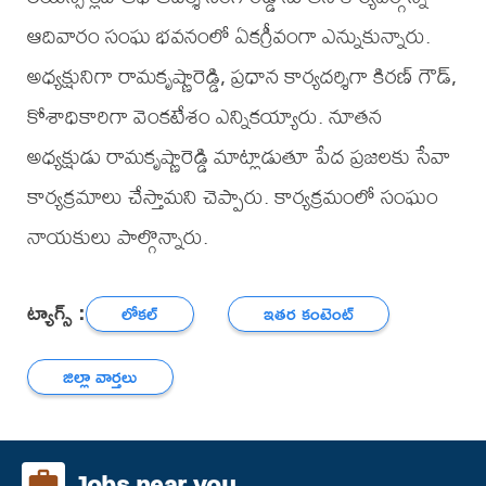
ఆదివారం సంఘ భవనంలో ఏకగ్రీవంగా ఎన్నుకున్నారు.
అధ్యక్షునిగా రామకృష్ణారెడ్డి, ప్రధాన కార్యదర్శిగా కిరణ్ గౌడ్,
కోశాధికారిగా వెంకటేశం ఎన్నికయ్యారు. నూతన
అధ్యక్షుడు రామకృష్ణారెడ్డి మాట్లాడుతూ పేద ప్రజలకు సేవా
కార్యక్రమాలు చేస్తామని చెప్పారు. కార్యక్రమంలో సంఘం
నాయకులు పాల్గొన్నారు.
ట్యాగ్స్ :
లోకల్
ఇతర కంటెంట్
జిల్లా వార్తలు
Jobs near you