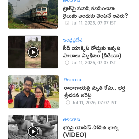
ట్రాక్‌పై మనిషి కనిపించినా
రైలును ఎందుకు వెంటనే ఆపరు?
Jul 11, 2026, 07:07 IST
ఆంధ్రప్రదేశ్
సీడ్ యాక్సిస్ రోడ్డుకు ఇవ్వని
పొలాలు స్వాధీనం (వీడియో)
Jul 11, 2026, 07:07 IST
తెలంగాణ
రాధాగాయత్రి మృతి కేసు.. భర్త
శ్రీచరణ్ అరెస్ట్
Jul 11, 2026, 07:07 IST
తెలంగాణ
భర్తపై యాసిడ్ పోసిన భార్య
(VIDEO)