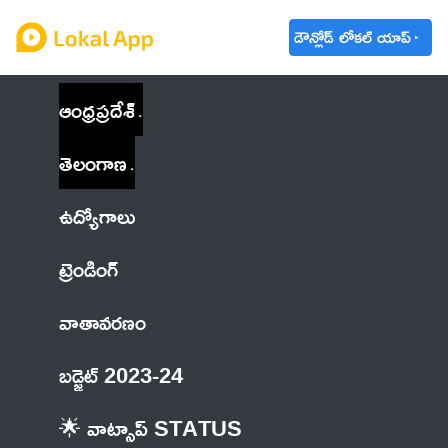
డౌన్లోడ్ లోకల్ యాప్
ఆంధ్రప్రదేశ్
తెలంగాణ
ఉద్యోగాలు
ట్రెండింగ్
వాతావరణం
బడ్జెట్ 2023-24
🌟 వాట్సాప్ STATUS