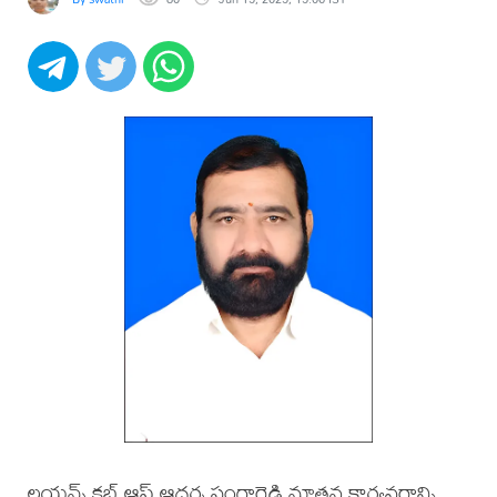
లయన్స్ క్లబ్ ఆఫ్ ఆదర్శ సంగారెడ్డి నూతన కార్యవర్గాన్ని