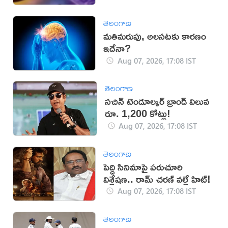
తెలంగాణ
మతిమరుపు, అలసటకు కారణం
ఇదేనా?
Aug 07, 2026, 17:08 IST
తెలంగాణ
సచిన్ టెండూల్కర్ బ్రాండ్ విలువ
రూ. 1,200 కోట్లు!
Aug 07, 2026, 17:08 IST
తెలంగాణ
పెద్ది సినిమాపై పరుచూరి
విశ్లేషణ.. రామ్ చరణ్ వల్లే హిట్!
Aug 07, 2026, 17:08 IST
తెలంగాణ