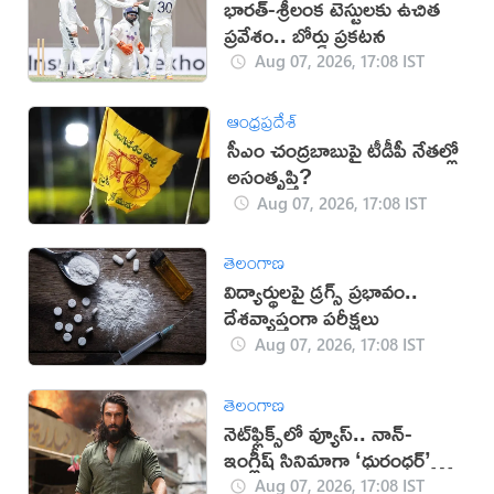
భారత్-శ్రీలంక టెస్టులకు ఉచిత
ప్రవేశం.. బోర్డు ప్రకటన
Aug 07, 2026, 17:08 IST
ఆంధ్రప్రదేశ్
సీఎం చంద్రబాబుపై టీడీపీ నేతల్లో
అసంతృప్తి?
Aug 07, 2026, 17:08 IST
తెలంగాణ
విద్యార్థులపై డ్రగ్స్ ప్రభావం..
దేశవ్యాప్తంగా పరీక్షలు
Aug 07, 2026, 17:08 IST
తెలంగాణ
నెట్‌ఫ్లిక్స్‌లో వ్యూస్.. నాన్-
ఇంగ్లీష్ సినిమాగా ‘ధురంధర్’
రికార్డు
Aug 07, 2026, 17:08 IST