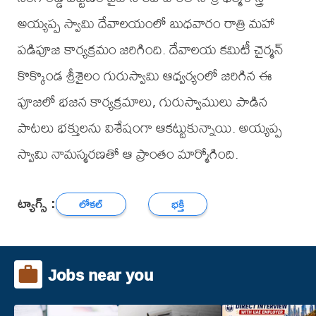
అయ్యప్ప స్వామి దేవాలయంలో బుధవారం రాత్రి మహా
పడిపూజ కార్యక్రమం జరిగింది. దేవాలయ కమిటీ చైర్మన్
కొక్కొండ శ్రీశైలం గురుస్వామి ఆధ్వర్యంలో జరిగిన ఈ
పూజలో భజన కార్యక్రమాలు, గురుస్వాములు పాడిన
పాటలు భక్తులను విశేషంగా ఆకట్టుకున్నాయి. అయ్యప్ప
స్వామి నామస్మరణతో ఆ ప్రాంతం మార్మోగింది.
ట్యాగ్స్ :
లోకల్
భక్తి
Jobs near you