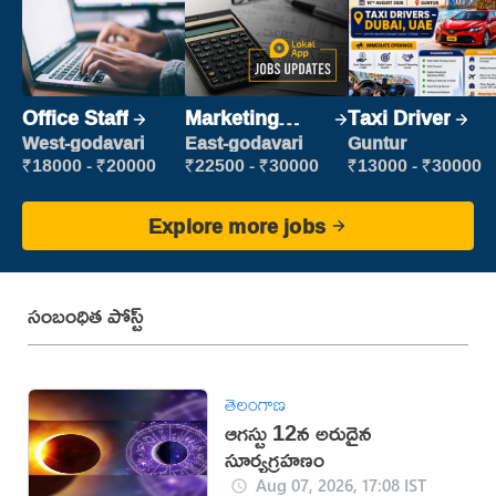
Office Staff
Marketing
Taxi Driver
Executive
West-godavari
East-godavari
Guntur
₹18000 - ₹20000
₹22500 - ₹30000
₹13000 - ₹30000
Explore more jobs
సంబంధిత పోస్ట్
తెలంగాణ
ఆగస్టు 12న అరుదైన
సూర్యగ్రహణం
Aug 07, 2026, 17:08 IST