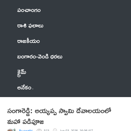
పంచాంగం
రాశి ఫలాలు
రాజకీయం
బంగారం-వెండి ధరలు
క్రైమ్
అనేకం
సంగారెడ్డి: అయ్యప్ప స్వామి దేవాలయంలో
మహా పడిపూజ
By swathi
523
Jun 03, 2026, 16:06 IST