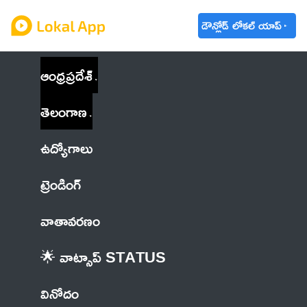
డౌన్లోడ్ లోకల్ యాప్
ఆంధ్రప్రదేశ్
తెలంగాణ
ఉద్యోగాలు
ట్రెండింగ్
వాతావరణం
🌟 వాట్సాప్ STATUS
వినోదం