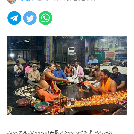
సంగారెడ్డి పట్టణం బైపాస్ రహదారిలోని శ్రీ ధర్మశాస్త్ర