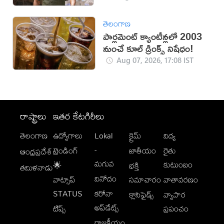
తెలంగాణ
పార్లమెంట్ క్యాంటీన్లలో 2003
నుంచే కూల్ డ్రింక్స్ నిషేధం!
Aug 07, 2026, 17:08 IST
రాష్ట్రాలు
ఇతర కేటగిరీలు
తెలంగాణ
ఉద్యోగాలు
Lokal
క్రైమ్
విద్య
-
ట్రెండింగ్
జాతీయం
రైతు
ఆంధ్రప్రదేశ్
మగువ
కుటుంబం
🌟
భక్తి
తమిళనాడు
వినోదం
వాట్సాప్
సమాచారం
వాతావరణం
STATUS
కరోనా
క్లాసిఫైడ్స్
వ్యాపార
అప్‌డేట్స్
టిప్స్
ప్రపంచం
రాజకీయం