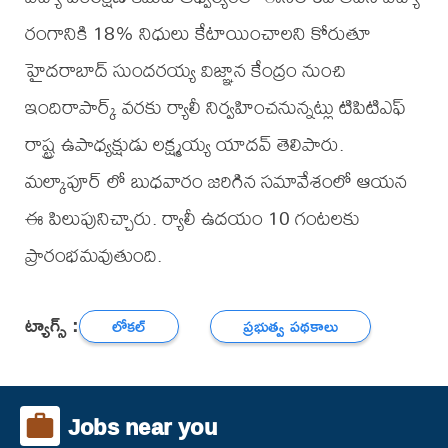
రంగానికి 18% నిధులు కేటాయించాలని కోరుతూ
హైదరాబాద్ సుందరయ్య విజ్ఞాన కేంద్రం నుంచి
ఇందిరాపార్క్ వరకు ర్యాలీ నిర్వహించనున్నట్లు టిపిటిఎఫ్
రాష్ట్ర ఉపాధ్యక్షుడు లక్ష్మయ్య యాదవ్ తెలిపారు.
మల్కాపూర్ లో బుధవారం జరిగిన సమావేశంలో ఆయన
ఈ పిలుపునిచ్చారు. ర్యాలీ ఉదయం 10 గంటలకు
ప్రారంభమవుతుంది.
ట్యాగ్స్ :
లోకల్
ప్రభుత్వ పథకాలు
Jobs near you