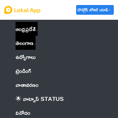
డౌన్లోడ్ లోకల్ యాప్
ఆంధ్రప్రదేశ్
తెలంగాణ
ఉద్యోగాలు
ట్రెండింగ్
వాతావరణం
🌟 వాట్సాప్ STATUS
వినోదం