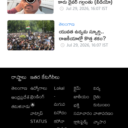
కారు డ్రైవర్ గల్లంతు (వీడియో)
Jul 29, 2026, 16:07 IST
తెలంగాణ
యువత ఉద్యమ స్ఫూర్తి..
రాజకీయాల్లో కొత్త శకం?
Jul 29, 2026, 16:07 IST
రాష్ట్రాలు
ఇతర కేటగిరీలు
తెలంగాణ
ఉద్యోగాలు
Lokal
క్రైమ్
విద్య
-
ట్రెండింగ్
జాతీయం
రైతు
ఆంధ్రప్రదేశ్
మగువ
కుటుంబం
🌟
భక్తి
తమిళనాడు
వినోదం
వాట్సాప్
సమాచారం
వాతావరణం
STATUS
కరోనా
క్లాసిఫైడ్స్
వ్యాపార