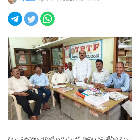
విద్యా పరిరక్షణ కమిటీ ఆధ్వర్యంలో ఈనెల 5వ తేదీన విద్యా