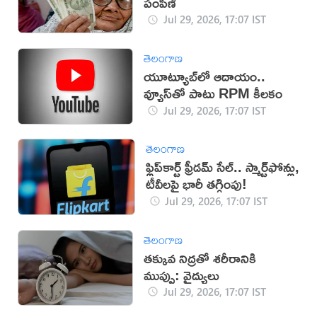
పంపిణీ
Jul 29, 2026, 17:07 IST
తెలంగాణ
యూట్యూబ్‌లో ఆదాయం..
వ్యూస్‌తో పాటు RPM కీలకం
Jul 29, 2026, 17:07 IST
తెలంగాణ
ఫ్లిప్‌కార్ట్ ఫ్రీడమ్ సేల్.. స్మార్ట్‌ఫోన్లు,
టీవీలపై భారీ తగ్గింపు!
Jul 29, 2026, 17:07 IST
తెలంగాణ
తక్కువ నిద్రతో శరీరానికి
ముప్పు: వైద్యులు
Jul 29, 2026, 17:07 IST