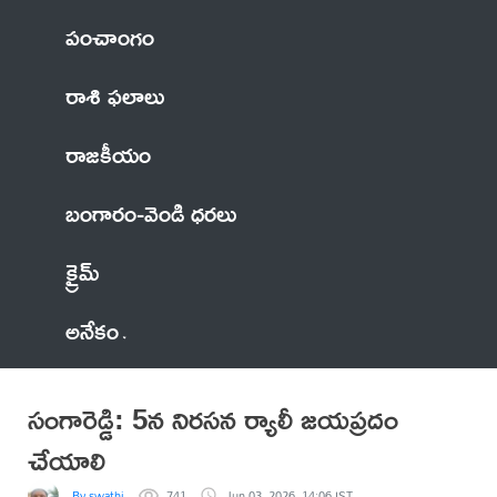
పంచాంగం
రాశి ఫలాలు
రాజకీయం
బంగారం-వెండి ధరలు
క్రైమ్
అనేకం
సంగారెడ్డి: 5న నిరసన ర్యాలీ జయప్రదం
చేయాలి
By swathi
741
Jun 03, 2026, 14:06 IST