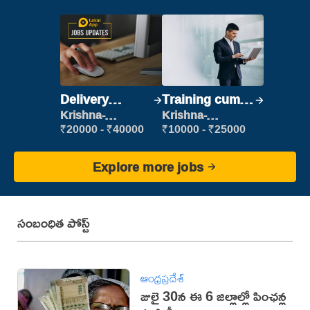
Delivery
Training cum
Executive
Placement
Krishna-
Krishna-
vijayawada
vijayawada
₹20000 - ₹40000
₹10000 - ₹25000
Explore more jobs
సంబంధిత పోస్ట్
ఆంధ్రప్రదేశ్
జులై 30న ఈ 6 జిల్లాల్లో పింఛన్ల