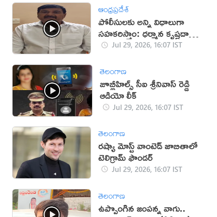
ఆంధ్రప్రదేశ్
పోలీసులకు అన్ని విధాలుగా
సహకరిస్తాం: ధర్మాన కృష్ణదాస్
(వీడియో)
Jul 29, 2026, 16:07 IST
తెలంగాణ
జూబ్లీహిల్స్ సీఐ శ్రీనివాస్ రెడ్డి
ఆడియో లీక్
Jul 29, 2026, 16:07 IST
తెలంగాణ
రష్యా మోస్ట్ వాంటెడ్ జాబితాలో
టెలిగ్రామ్ ఫౌండర్
Jul 29, 2026, 16:07 IST
తెలంగాణ
ఉప్పొంగిన జంపన్న వాగు..