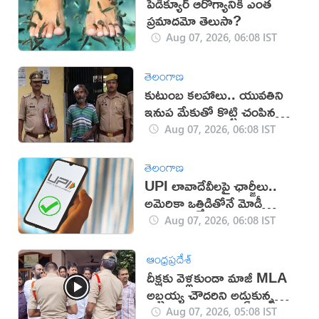
పెడిక్యూర్ ఆరోగ్యానికి ఎంత
ప్రమాదమో తెలుసా?
Aug 07, 2026, 06:08 IST
తెలంగాణ
కుటుంబ కలహాలు.. యువతిని
ఇనుప మేకుతో కొట్టి చంపిన
తండ్రి
Aug 07, 2026, 06:08 IST
తెలంగాణ
UPI లావాదేవీలపై ఛార్జీలు..
అమెరికా ఒత్తిడితోనే మోడీ
సర్కార్‌ నిర్ణయం?
Aug 07, 2026, 06:08 IST
ఆంధ్రప్రదేశ్
దీక్షకు వెళ్లకుండా మాజీ MLA
అబ్బ‌య్య చౌద‌రిని అడ్డుకున్న
పోలీసులు (వీడియో)
Aug 07, 2026, 05:08 IST