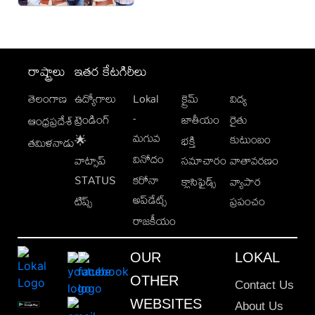
రాష్ట్రాలు
ఇతర కేటగిరీలు
తెలంగాణ
ఉద్యోగాలు
Lokal
క్రైమ్
విద్య
-
ట్రెండింగ్
జాతీయం
రైతు
ఆంధ్రప్రదేశ్
మగువ
కుటుంబం
🌟
భక్తి
తమిళనాడు
వినోదం
వాట్సాప్
సమాచారం
వాతావరణం
STATUS
కరోనా
క్లాసిఫైడ్స్
వ్యాపార
అప్‌డేట్స్
టిప్స్
ప్రపంచం
రాజకీయం
OUR
LOKAL
OTHER
Contact Us
WEBSITES
About Us