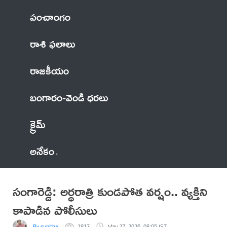
పంచాంగం
రాశి ఫలాలు
రాజకీయం
బంగారం-వెండి ధరలు
క్రైమ్
అనేకం
సంగారెడ్డి: అర్ధరాత్రి కుండపోత వర్షం.. వ్యక్తిని
కాపాడిన పోలీసులు
By sunitha
1817
May 27, 2026, 08:05 IST