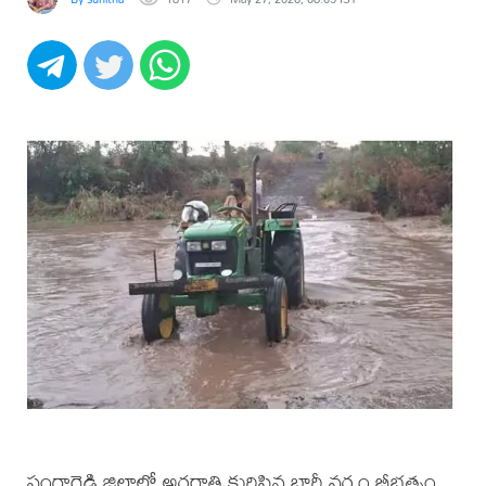
సంగారెడ్డి జిల్లాలో అర్థరాత్రి కురిసిన భారీ వర్షం బీభత్సం