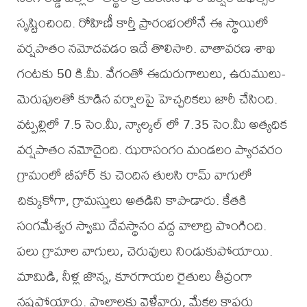
సృష్టించింది. రోహిణీ కార్తీ ప్రారంభంలోనే ఈ స్థాయిలో
వర్షపాతం నమోదవడం ఇదే తొలిసారి. వాతావరణ శాఖ
గంటకు 50 కి.మీ. వేగంతో ఈదురుగాలులు, ఉరుములు-
మెరుపులతో కూడిన వర్షాలపై హెచ్చరికలు జారీ చేసింది.
వట్పల్లిలో 7.5 సెం.మీ, న్యాల్కల్ లో 7.35 సెం.మీ అత్యధిక
వర్షపాతం నమోదైంది. ఝరాసంగం మండలం ప్యారవరం
గ్రామంలో బీహార్ కు చెందిన తులసి రామ్ వాగులో
చిక్కుకోగా, గ్రామస్తులు అతడిని కాపాడారు. కేతకి
సంగమేశ్వర స్వామి దేవస్థానం వద్ద వాలాద్రి పొంగింది.
పలు గ్రామాల వాగులు, చెరువులు నిండుకుపోయాయి.
మామిడి, నీళ్ల జొన్న, కూరగాయల రైతులు తీవ్రంగా
నష్టపోయారు. పొలాలకు వెళ్లేవారు, మేకల కాపర్లు