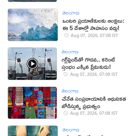
తెలంగాణ
ఒంటరి ప్రయాణికులకు ఆంక్షలు:
ఈ 5 దేశాల్లో సాహసం వద్దు!
Aug 07, 2026, 07:08 IST
తెలంగాణ
గర్ల్‌ఫ్రెండ్‌తో గొడవ.. కరెంట్
స్తంభం ఎక్కిన ప్రేమికుడు!
Aug 07, 2026, 07:08 IST
తెలంగాణ
చేనేత సంప్రదాయానికి ఆధునికత
జోడిస్తున్న ప్రభుత్వం
Aug 07, 2026, 07:08 IST
తెలంగాణ