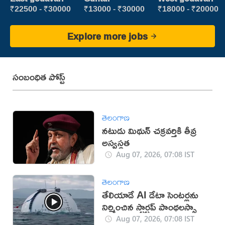
₹22500 - ₹30000
₹13000 - ₹30000
₹18000 - ₹20000
Explore more jobs
సంబంధిత పోస్ట్
తెలంగాణ
నటుడు మిథున్ చక్రవర్తికి తీవ్ర
అస్వస్థత
Aug 07, 2026, 07:08 IST
తెలంగాణ
తేలియాడే AI డేటా సెంటర్లను
నిర్మించిన స్టార్టప్ పాంథలస్సా
Aug 07, 2026, 07:08 IST