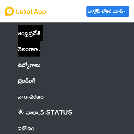
డౌన్లోడ్ లోకల్ యాప్
ఆంధ్రప్రదేశ్
తెలంగాణ
ఉద్యోగాలు
ట్రెండింగ్
వాతావరణం
🌟 వాట్సాప్ STATUS
వినోదం