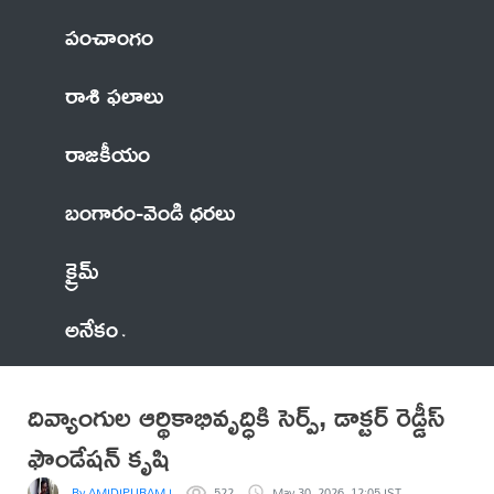
పంచాంగం
రాశి ఫలాలు
రాజకీయం
బంగారం-వెండి ధరలు
క్రైమ్
అనేకం
దివ్యాంగుల ఆర్థికాభివృద్ధికి సెర్ప్, డాక్టర్ రెడ్డీస్
ఫౌండేషన్ కృషి
By AMIDIPURAM MAHESH KUMAR
522
May 30, 2026, 12:05 IST