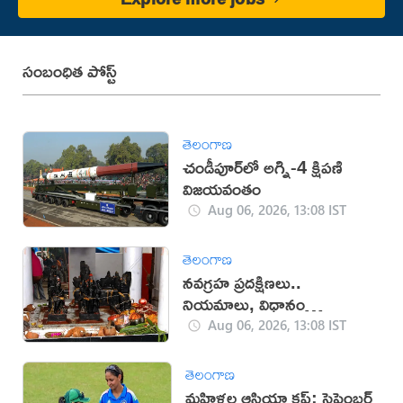
సంబంధిత పోస్ట్
తెలంగాణ
చండీపూర్‌లో అగ్ని-4 క్షిపణి
విజయవంతం
Aug 06, 2026, 13:08 IST
తెలంగాణ
నవగ్రహ ప్రదక్షిణలు..
నియమాలు, విధానం
తెలుసుకోండి
Aug 06, 2026, 13:08 IST
తెలంగాణ
మహిళల ఆసియా కప్‌: సెప్టెంబర్