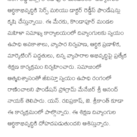
ఆర్థికాభివృద్ధికి సెర్ప్ మరియు డాక్టర్ రెడ్డీస్ ఫౌండేషన్లు
కృషి చేస్తున్నాయి. ఈ మేరకు, కొండాపూర్ మండల
మహిళా సమాఖ్య కార్యాలయంలో దివ్యాంగులకు స్వయం
ఉపాధి అవకాశాలు, వ్యాపార నిర్వహణ, ఆర్థిక ప్రణాళిక,
మార్కెటింగ్ పద్ధతులు, చిన్న వ్యాపారాల అభివృద్ధిపై ప్రత్యేక
శిక్షణ కార్యక్రమం నిర్వహించారు. సమాజంలో
ఆత్మవిశ్వాసంతో జీవిస్తూ స్వయం ఉపాధి రంగంలో
రాణించాలని ఫౌండేషన్ ప్రోగ్రామ్ మేనేజర్ శ్రీ ఆనంద్
నాయక్ తెలిపారు. యన్. రవిప్రకాష్, జె. శ్రీకాంత్ కూడా
ఈ కార్యక్రమంలో పాల్గొన్నారు. ఈ శిక్షణ దివ్యాంగుల
ఆర్థికాభివృద్ధికి దోహదపడుతుందని ఆశిస్తున్నారు.