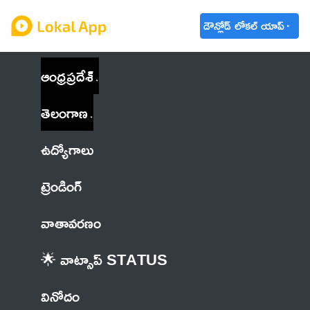
డౌన్లోడ్ లోకల్ యాప్
ఆంధ్రప్రదేశ్
తెలంగాణ
ఉద్యోగాలు
ట్రెండింగ్
వాతావరణం
🌟 వాట్సాప్ STATUS
వినోదం