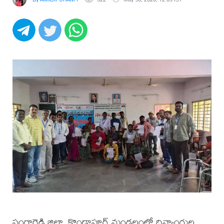
సంగారెడ్డి జిల్లా, కొండాపూర్ మండలంలో దివ్యాంగుల