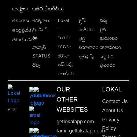
రాష్ట్రాలు
ఇతర కేటగిరీలు
తెలంగాణ
ఉద్యోగాలు
Lokal
క్రైమ్
విద్య
-
ట్రెండింగ్
జాతీయం
రైతు
ఆంధ్రప్రదేశ్
మగువ
కుటుంబం
🌟
భక్తి
తమిళనాడు
వినోదం
వాట్సాప్
సమాచారం
వాతావరణం
STATUS
కరోనా
క్లాసిఫైడ్స్
వ్యాపార
అప్‌డేట్స్
టిప్స్
ప్రపంచం
రాజకీయం
OUR
LOKAL
OTHER
Contact Us
WEBSITES
About Us
Privacy
getlokalapp.com
Policy
tamil.getlokalapp.com