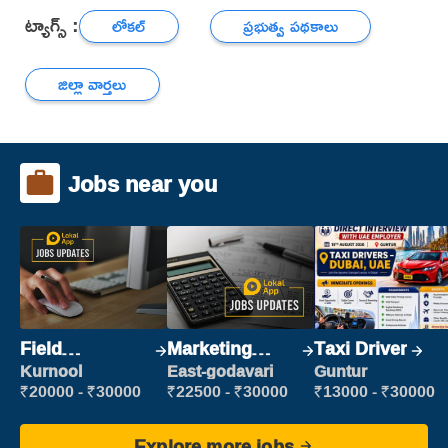
ట్యాగ్స్ :
లోకల్
ప్రభుత్వ పథకాలు
జిల్లా వార్తలు
Jobs near you
Field
Marketing
Taxi Driver
Marketing
Executive
Kurnool
East-godavari
Guntur
Executive
₹20000 - ₹30000
₹22500 - ₹30000
₹13000 - ₹30000
Explore more jobs