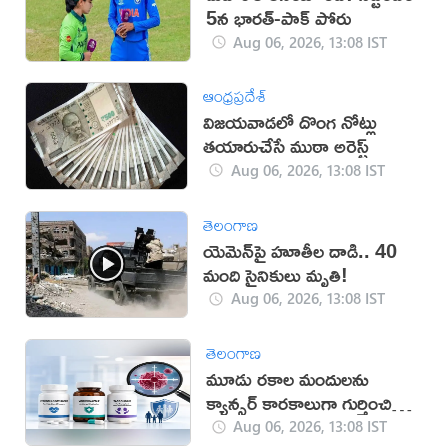
5న భారత్-పాక్ పోరు
Aug 06, 2026, 13:08 IST
ఆంధ్రప్రదేశ్
విజయవాడలో దొంగ నోట్లు
తయారుచేసే ముఠా అరెస్ట్
Aug 06, 2026, 13:08 IST
తెలంగాణ
యెమెన్‌పై హూతీల దాడి.. 40
మంది సైనికులు మృతి!
Aug 06, 2026, 13:08 IST
తెలంగాణ
మూడు రకాల మందులను
క్యాన్సర్ కారకాలుగా గుర్తించిన
WHO
Aug 06, 2026, 13:08 IST