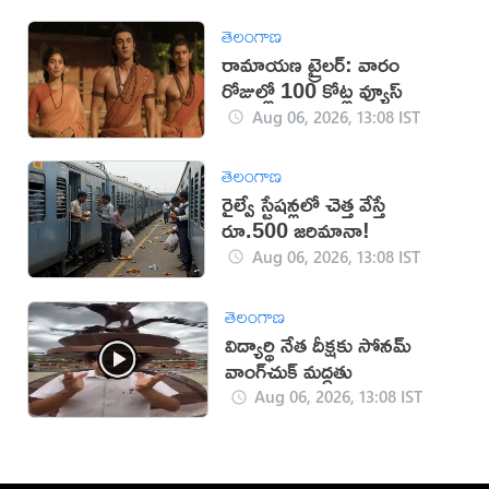
తెలంగాణ
రామాయణ ట్రైలర్: వారం
రోజుల్లో 100 కోట్ల వ్యూస్
Aug 06, 2026, 13:08 IST
తెలంగాణ
రైల్వే స్టేషన్లలో చెత్త వేస్తే
రూ.500 జరిమానా!
Aug 06, 2026, 13:08 IST
తెలంగాణ
విద్యార్థి నేత దీక్షకు సోనమ్
వాంగ్‌చుక్ మద్దతు
Aug 06, 2026, 13:08 IST