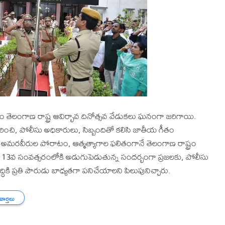
ం తెలంగాణ రాష్ట్ర ఆవిర్భావ దినోత్సవ వేడుకలు ఘనంగా జరిగాయి.
కరించి, పోలీసు అధికారులు, సిబ్బందితో కలిసి జాతీయ గీతం
రవీరుల పోరాటం, ఆత్మత్యాగాల ఫలితంగానే తెలంగాణ రాష్ట్రం
సుకుని 13వ సంవత్సరంలోకి అడుగుపెడుతున్న సందర్భంగా ప్రజలకు, పోలీసు
్ధికి ప్రతి పౌరుడు బాధ్యతగా పనిచేయాలని పిలుపునిచ్చారు.
 వార్తలు