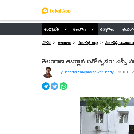
ఆంధ్రప్రదేశ్
తెలంగాణ
ఉద్యోగాలు
ట్రెండింగ్
హోమ్
తెలంగాణ
సంగారెడ్డి జిల్లా
సంగారెడ్డి నియోజకవర
తెలంగాణ ఆవిర్భావ దినోత్సవం: ఎస్పీ 
By Reporter Sangameshwar Reddy
1011
చ