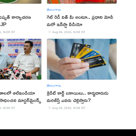
తెలంగాణ
ష్యత్ కార్యాచరణ
గెట్ రెడీ విత్ మీ అంటూ.. ప్రధాని మోదీ
CJP
మరో ఇన్‌స్టా వీడియో
, 16:08 IST
Aug 06, 2026, 16:08 IST
తెలంగాణ
ితాలలో ఆల్ఇండియా
క్రెడిట్ కార్డ్ బకాయిలు.. కార్డుదారుడు
ాధించిన మాస్టర్‌మైండ్స్
మరణిస్తే ఎవరు చెల్లిస్తారు?
, 16:08 IST
Aug 06, 2026, 16:08 IST