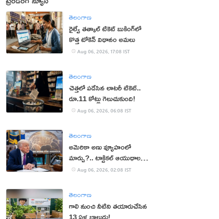
ట్రెండింగ్ న్యూస్
తెలంగాణ
రైల్వే తత్కాల్ టికెట్ బుకింగ్‌లో
కొత్త టోకెన్ విధానం అమలు
Aug 06, 2026, 17:08 IST
తెలంగాణ
చెత్తలో పడేసిన లాటరీ టికెట్..
రూ.11 కోట్లు గెలుచుకుంది!
Aug 06, 2026, 06:08 IST
తెలంగాణ
అమెరికా అణు వ్యూహంలో
మార్పు?.. టాక్టికల్ ఆయుధాలకు
ప్రాధాన్యం!
Aug 06, 2026, 02:08 IST
తెలంగాణ
గాలి నుంచి నీటిని తయారుచేసిన
13 ఏళ్ల బాలుడు!