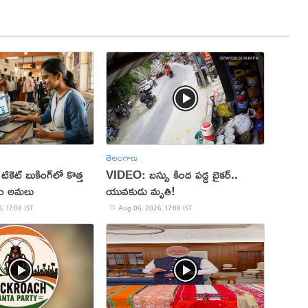
తెలంగాణ
 టికెట్ బుకింగ్‌లో కొత్త
VIDEO: బస్సు కింద పడ్డ బైకర్..
నం అమలు
యువకుడు మృతి!
, 17:08 IST
Aug 06, 2026, 17:08 IST