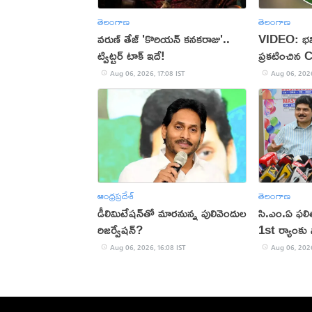
తెలంగాణ
తెలంగాణ
వరుణ్ తేజ్ 'కొరియన్ కనకరాజు'..
VIDEO: భవి
ట్విట్టర్ టాక్ ఇదే!
ప్రకటించిన 
Aug 06, 2026, 17:08 IST
Aug 06, 2026
ఆంధ్రప్రదేశ్
తెలంగాణ
డీలిమిటేషన్‌తో మారనున్న పులివెందుల
సి.ఎం.ఏ ఫల
రిజర్వేషన్?
1st ర్యాంకు స
Aug 06, 2026, 16:08 IST
Aug 06, 2026