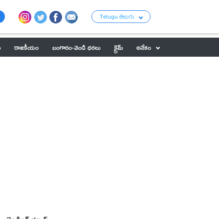
Telugu తెలుగు
ు
రాజకీయం
బంగారం-వెండి ధరలు
క్రైమ్
అనేకం