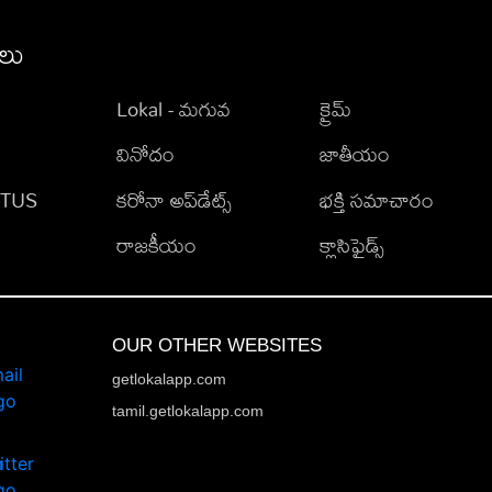
ీలు
Lokal - మగువ
క్రైమ్
వినోదం
జాతీయం
TATUS
కరోనా అప్‌డేట్స్
భక్తి సమాచారం
రాజకీయం
క్లాసిఫైడ్స్
OUR OTHER WEBSITES
getlokalapp.com
tamil.getlokalapp.com