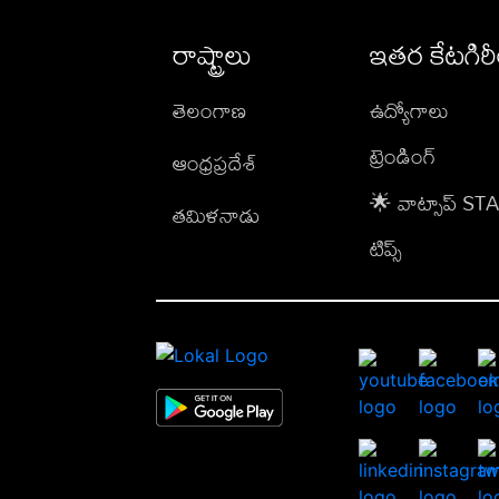
రాష్ట్రాలు
ఇతర కేటగిర
తెలంగాణ
ఉద్యోగాలు
ట్రెండింగ్
ఆంధ్రప్రదేశ్
🌟 వాట్సాప్ S
తమిళనాడు
టిప్స్