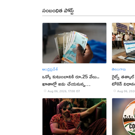
సంబంధిత పోస్ట్
ఆంధ్రప్రదేశ్
తెలంగాణ
ఒక్కో కుటుంబానికి రూ.25 వేలు..
రైల్వే తత్కాల్
ఖాతాల్లో జ‌మ చేయ‌నున్న
టోకెన్ విధా
ప్ర‌భుత్వం..!
Aug 06, 2026, 17:08 IST
Aug 06, 2026