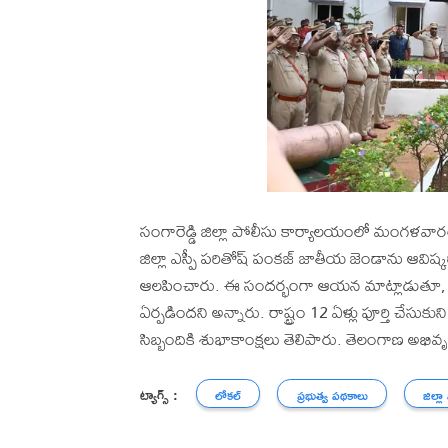
సంగారెడ్డి జిల్లా పోలీసు కార్యాలయంలో మంగళవార
జిల్లా ఎస్పీ పరితోష్ పంకజ్ జాతీయ జెండాను ఆవిష్
ఆలపించారు. ఈ సందర్భంగా ఆయన మాట్లాడుతూ, అమ
ఏర్పడిందని అన్నారు. రాష్ట్రం 12 ఏళ్లు పూర్తి చే
సిబ్బందికి శుభాకాంక్షలు తెలిపారు. తెలంగాణ అభివృద
ట్యాగ్స్ :
లోకల్
ప్రభుత్వ పథకాలు
జిల్లా