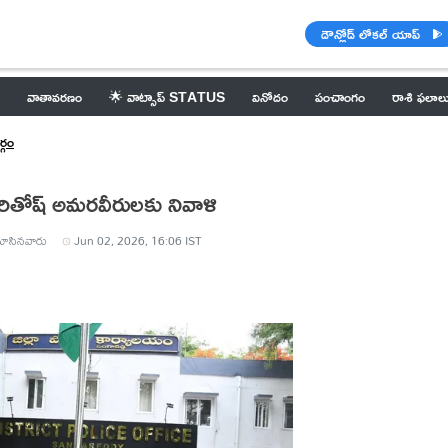
డౌన్లోడ్ లోకల్ యాప్
వాతావరణం
🌟 వాట్సాప్ STATUS
వినోదం
పంచాంగం
రాశి ఫలాల
్గం
పరితోష్ అమరవీరులకు నివాళి
ూసినవారు
Jun 02, 2026, 16:06 IST