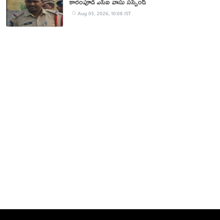
కారంపూడి ఎస్ఐ వాసు స‌స్పెండ్‌
Aug 05, 2026, 10:08 IST