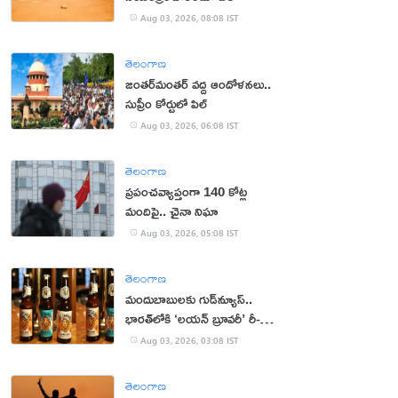
Aug 03, 2026, 08:08 IST
తెలంగాణ
జంతర్‌మంతర్‌ వద్ద ఆందోళనలు..
సుప్రీం కోర్టులో పిల్
Aug 03, 2026, 06:08 IST
తెలంగాణ
ప్రపంచవ్యాప్తంగా 140 కోట్ల
మందిపై.. చైనా నిఘా
Aug 03, 2026, 05:08 IST
తెలంగాణ
మందుబాబులకు గుడ్‌న్యూస్..
భారత్‌లోకి ‘లయన్ బ్రూవరీ’ రీ-
ఎంట్రీ
Aug 03, 2026, 03:08 IST
తెలంగాణ