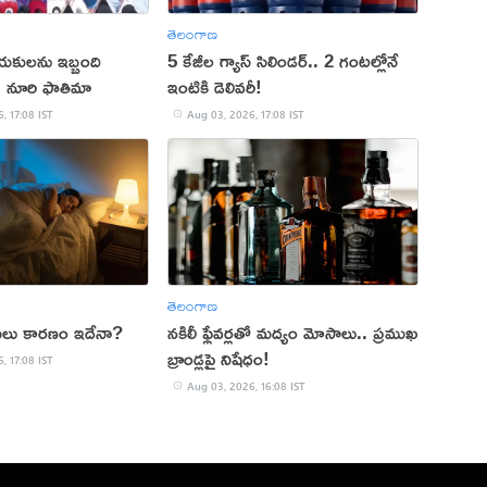
తెలంగాణ
యకులను ఇబ్బంది
5 కేజీల గ్యాస్ సిలిండర్.. 2 గంటల్లోనే
ు: నూరి ఫాతిమా
ఇంటికి డెలివరీ!
, 17:08 IST
Aug 03, 2026, 17:08 IST
తెలంగాణ
 అసలు కారణం ఇదేనా?
నకిలీ ఫ్లేవర్లతో మద్యం మోసాలు.. ప్రముఖ
బ్రాండ్లపై నిషేధం!
, 17:08 IST
Aug 03, 2026, 16:08 IST