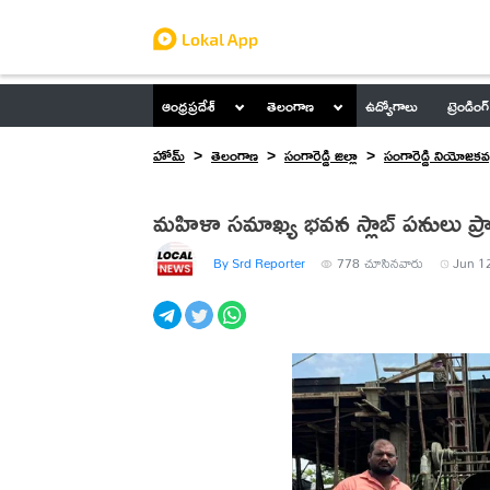
ఆంధ్రప్రదేశ్
తెలంగాణ
ఉద్యోగాలు
ట్రెండింగ్
హోమ్
తెలంగాణ
సంగారెడ్డి జిల్లా
సంగారెడ్డి నియోజకవర
మహిళా సమాఖ్య భవన స్లాబ్ పనులు ప్
By Srd Reporter
778
చూసినవారు
Jun 12