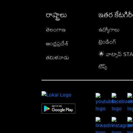
రాష్ట్రాలు
ఇతర కేటగిర
తెలంగాణ
ఉద్యోగాలు
ట్రెండింగ్
ఆంధ్రప్రదేశ్
🌟 వాట్సాప్ S
తమిళనాడు
టిప్స్