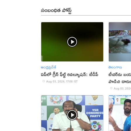
సంబంధిత పోస్ట్
ఆంధ్రప్రదేశ్
తెలంగాణ
ఏపీలో గ్రీన్ ఫీల్డ్ రివల్యూషన్: టీడీపీ
టీచర్‌ను బయట
పొడిచి దారు
Aug 03, 2026, 17:08 IST
Aug 03, 2026