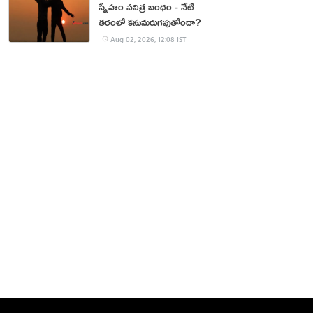
స్నేహం పవిత్ర బంధం - నేటి
తరంలో కనుమరుగవుతోందా?
Aug 02, 2026, 12:08 IST