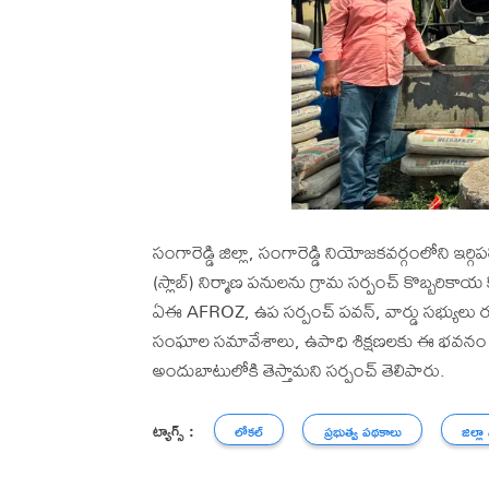
సంగారెడ్డి జిల్లా, సంగారెడ్డి నియోజకవర్గంలోని ఇర్గిప
(స్లాబ్) నిర్మాణ పనులను గ్రామ సర్పంచ్ కొబ్బరికాయ
ఏఈ AFROZ, ఉప సర్పంచ్ పవన్, వార్డు సభ్యులు రమే
సంఘాల సమావేశాలు, ఉపాధి శిక్షణలకు ఈ భవనం ఉ
అందుబాటులోకి తెస్తామని సర్పంచ్ తెలిపారు.
ట్యాగ్స్ :
లోకల్
ప్రభుత్వ పథకాలు
జిల్లా