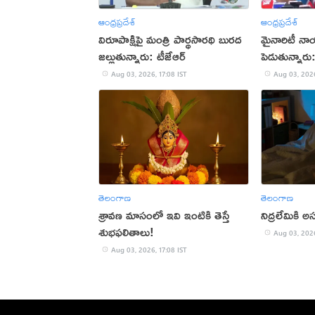
ఆంధ్రప్రదేశ్
ఆంధ్రప్రదేశ్
విరూపాక్షిపై మంత్రి పార్థసారథి బురద
మైనారిటీ నా
జల్లుతున్నారు: టీజేఆర్
పెడుతున్నార
Aug 03, 2026, 17:08 IST
Aug 03, 2026
తెలంగాణ
తెలంగాణ
శ్రావణ మాసంలో ఇవి ఇంటికి తెస్తే
నిద్రలేమికి
శుభఫలితాలు!
Aug 03, 2026
Aug 03, 2026, 17:08 IST