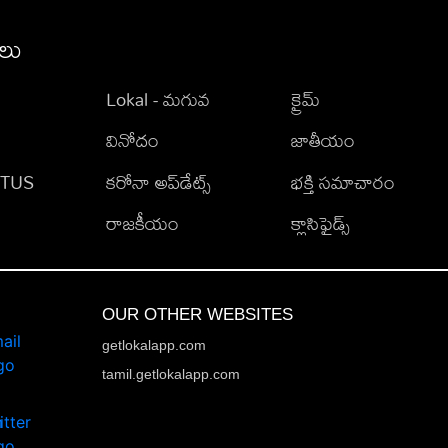
ీలు
Lokal - మగువ
క్రైమ్
వినోదం
జాతీయం
TATUS
కరోనా అప్‌డేట్స్
భక్తి సమాచారం
రాజకీయం
క్లాసిఫైడ్స్
OUR OTHER WEBSITES
getlokalapp.com
tamil.getlokalapp.com