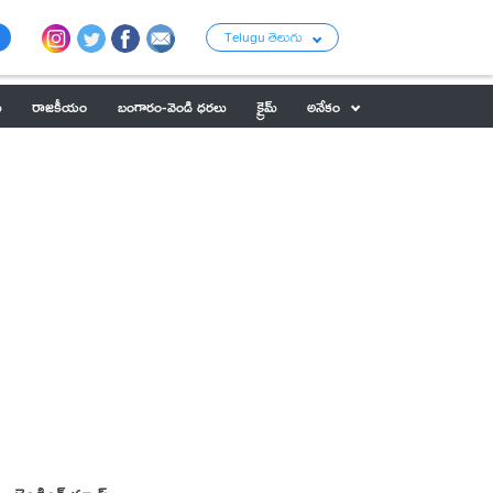
Telugu తెలుగు
ు
రాజకీయం
బంగారం-వెండి ధరలు
క్రైమ్
అనేకం