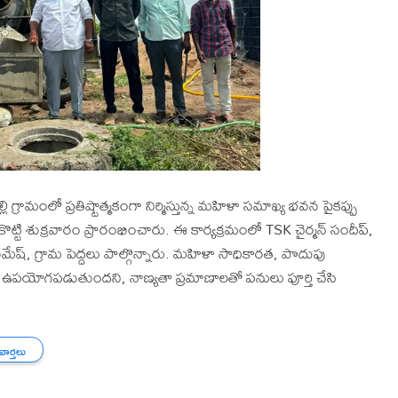
ల్లి గ్రామంలో ప్రతిష్టాత్మకంగా నిర్మిస్తున్న మహిళా సమాఖ్య భవన పైకప్పు
 కొట్టి శుక్రవారం ప్రారంభించారు. ఈ కార్యక్రమంలో TSK చైర్మన్ సందీప్,
ష్, గ్రామ పెద్దలు పాల్గొన్నారు. మహిళా సాధికారత, పొదుపు
పయోగపడుతుందని, నాణ్యతా ప్రమాణాలతో పనులు పూర్తి చేసి
 వార్తలు