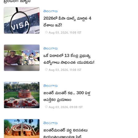
ట్రెండింగ్ న్యూస్
తెలంగాణ
2026లో వీసా రూల్స్ మార్చిన 4
దేశాలు ఇవే!
Aug 03, 2026, 11:08 IST
తెలంగాణ
ఒకే ఏడాదిలో 13 కేంద్ర ప్రభుత్వ
ఉద్యోగాలు సాధించిన యువకుడు!
Aug 03, 2026, 11:08 IST
తెలంగాణ
జంతర్‌ మంతర్‌ కథ.. 300 ఏళ్ల
ఆసక్తికర ప్రయాణం
Aug 03, 2026, 09:08 IST
తెలంగాణ
జంతర్‌మంతర్‌ వద్ద నిరసనలు
నియంత్రించాలంటూ పిల్