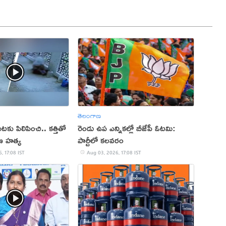
తెలంగాణ
కు పిలిపించి.. కత్తితో
రెండు ఉప ఎన్నికల్లో బీజేపీ ఓటమి:
ణ హత్య
పార్టీలో కలవరం
, 17:08 IST
Aug 03, 2026, 17:08 IST