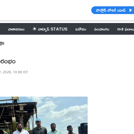
డౌన్లోడ్ లోకల్ యాప్
వాతావరణం
🌟 వాట్సాప్ STATUS
వినోదం
పంచాంగం
రాశి ఫలాల
్గం
రారంభం
, 2026, 10:06 IST