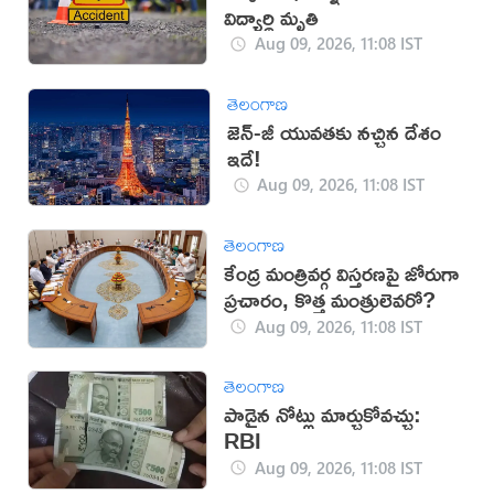
విద్యార్థి మృతి
Aug 09, 2026, 11:08 IST
తెలంగాణ
జెన్-జీ యువతకు నచ్చిన దేశం
ఇదే!
Aug 09, 2026, 11:08 IST
తెలంగాణ
కేంద్ర మంత్రివర్గ విస్తరణపై జోరుగా
ప్రచారం, కొత్త మంత్రులెవరో?
Aug 09, 2026, 11:08 IST
తెలంగాణ
పాడైన నోట్లు మార్చుకోవచ్చు:
RBI
Aug 09, 2026, 11:08 IST