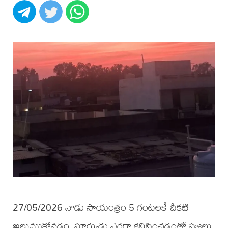
27/05/2026 నాడు సాయంత్రం 5 గంటలకే చీకటి
అలుముకోవడం, సూర్యుడు ఎర్రగా కనిపించడంతో ప్రజలు