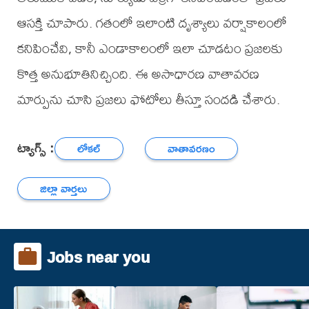
ఆసక్తి చూపారు. గతంలో ఇలాంటి దృశ్యాలు వర్షాకాలంలో
కనిపించేవి, కానీ ఎండాకాలంలో ఇలా చూడటం ప్రజలకు
కొత్త అనుభూతినిచ్చింది. ఈ అసాధారణ వాతావరణ
మార్పును చూసి ప్రజలు ఫోటోలు తీస్తూ సందడి చేశారు.
ట్యాగ్స్ :
లోకల్
వాతావరణం
జిల్లా వార్తలు
Jobs near you