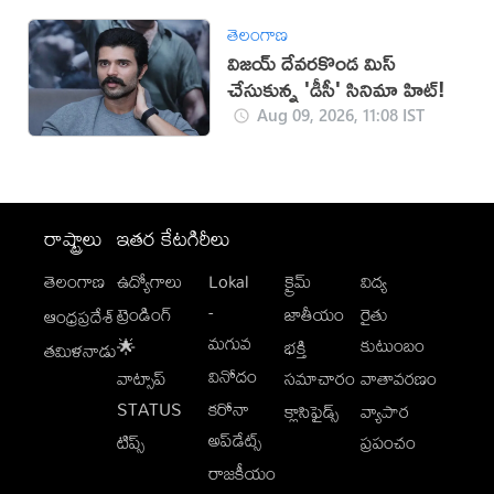
తెలంగాణ
విజయ్ దేవరకొండ మిస్
చేసుకున్న 'డీసీ' సినిమా హిట్!
Aug 09, 2026, 11:08 IST
రాష్ట్రాలు
ఇతర కేటగిరీలు
తెలంగాణ
ఉద్యోగాలు
Lokal
క్రైమ్
విద్య
-
ట్రెండింగ్
జాతీయం
రైతు
ఆంధ్రప్రదేశ్
మగువ
కుటుంబం
🌟
భక్తి
తమిళనాడు
వినోదం
వాట్సాప్
సమాచారం
వాతావరణం
STATUS
కరోనా
క్లాసిఫైడ్స్
వ్యాపార
అప్‌డేట్స్
టిప్స్
ప్రపంచం
రాజకీయం