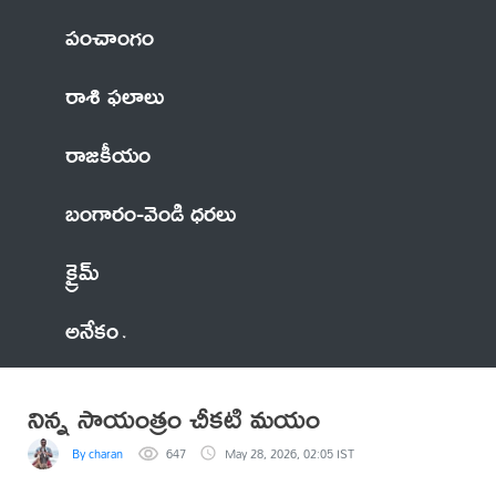
పంచాంగం
రాశి ఫలాలు
రాజకీయం
బంగారం-వెండి ధరలు
క్రైమ్
అనేకం
నిన్న సాయంత్రం చీకటి మయం
By charan
647
May 28, 2026, 02:05 IST