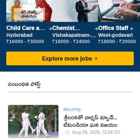
Child Care and
Chemist
Office Staff
Patient care
Production
Hyderabad
Vishakapatnam-
West-godavari
new
Executive
₹16000 - ₹35000
₹18000 - ₹24000
₹18000 - ₹20000
Explore more jobs
సంబంధిత పోస్ట్
తెలంగాణ
శ్రీలంకతో వార్మప్‌ మ్యాచ్..
టీమిండియా ఘన విజయం
Aug 09, 2026, 12:08 IST