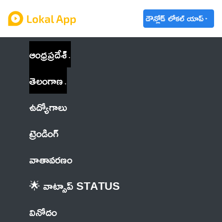
డౌన్లోడ్ లోకల్ యాప్
ఆంధ్రప్రదేశ్
తెలంగాణ
ఉద్యోగాలు
ట్రెండింగ్
వాతావరణం
🌟 వాట్సాప్ STATUS
వినోదం