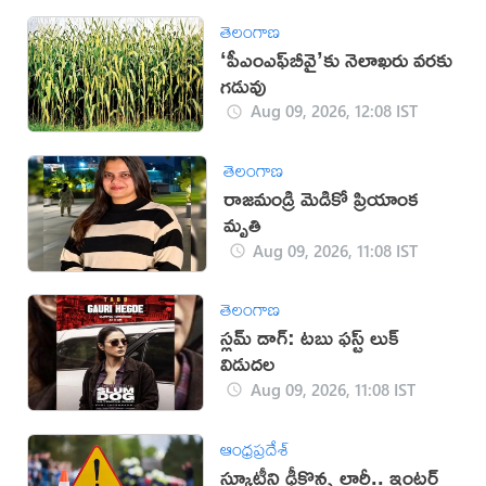
తెలంగాణ
‘పీఎంఎఫ్‌బీవై’కు నెలాఖరు వరకు
గడువు
Aug 09, 2026, 12:08 IST
తెలంగాణ
రాజమండ్రి మెడికో ప్రియాంక
మృతి
Aug 09, 2026, 11:08 IST
తెలంగాణ
స్లమ్ డాగ్: టబు ఫస్ట్ లుక్
విడుదల
Aug 09, 2026, 11:08 IST
ఆంధ్రప్రదేశ్
స్కూటీని ఢీకొన్న లారీ.. ఇంటర్‌