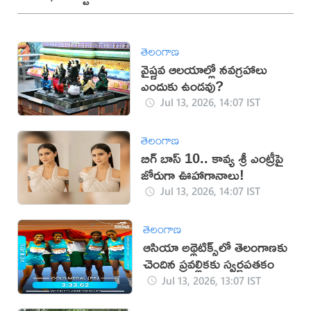
తెలంగాణ
వైష్ణవ ఆలయాల్లో నవగ్రహాలు
ఎందుకు ఉండవు?
Jul 13, 2026, 14:07 IST
తెలంగాణ
బిగ్ బాస్ 10.. కావ్య శ్రీ ఎంట్రీపై
జోరుగా ఊహాగానాలు!
Jul 13, 2026, 14:07 IST
తెలంగాణ
ఆసియా అథ్లెటిక్స్‌లో తెలంగాణకు
చెందిన ప్రవల్లికకు స్వర్ణపతకం
Jul 13, 2026, 13:07 IST