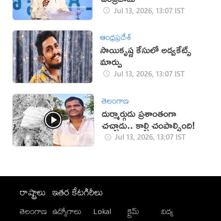
Jul 13, 2026, 13:07 IST
ఆంధ్రప్రదేశ్
సాయికృష్ణ కేసులో అడ్వకేట్స్
మార్పు
Jul 13, 2026, 13:07 IST
తెలంగాణ
దుర్మార్గుడు ప్రశాంతంగా
చచ్చాడు.. కాల్చి చంపాల్సింది!
Jul 13, 2026, 13:07 IST
రాష్ట్రాలు
ఇతర కేటగిరీలు
తెలంగాణ
ఉద్యోగాలు
Lokal
క్రైమ్
విద్య