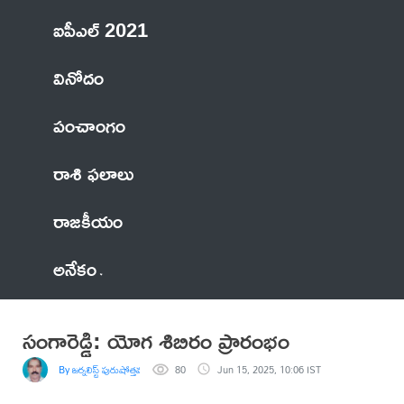
ఐపీఎల్ 2021
వినోదం
పంచాంగం
రాశి ఫలాలు
రాజకీయం
అనేకం
సంగారెడ్డి: యోగ శిబిరం ప్రారంభం
By జర్నలిస్ట్ పురుషోత్తమ రావు
80
Jun 15, 2025, 10:06 IST