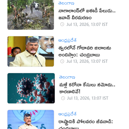
తెలంగాణ
నాగాలాండ్‌లో ఐఈడీ పేలుడు..
జవాన్ వీరమరణం
Jul 13, 2026, 13:07 IST
ఆంధ్రప్రదేశ్
త్వరలోనే గోదావరి జిలాలను
అందిస్తాం: చంద్రబాబు
Jul 13, 2026, 13:07 IST
తెలంగాణ
మళ్లీ కరోనా కేసులు నమోదు..
కారణాలివే!
Jul 13, 2026, 13:07 IST
ఆంధ్రప్రదేశ్
రాష్ట్రానికి పోలవరం జీవనాడి:
చంద్రబాబు