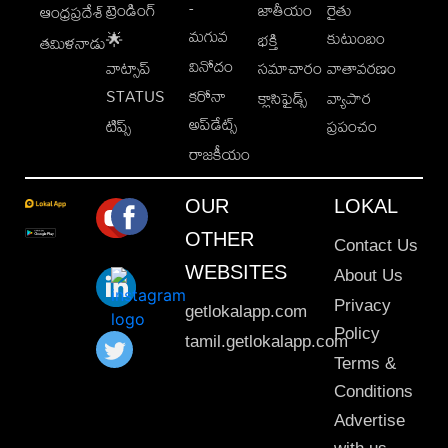
-
ట్రెండింగ్
జాతీయం
రైతు
ఆంధ్రప్రదేశ్
మగువ
కుటుంబం
🌟
భక్తి
తమిళనాడు
వినోదం
వాట్సాప్
సమాచారం
వాతావరణం
STATUS
కరోనా
క్లాసిఫైడ్స్
వ్యాపార
అప్‌డేట్స్
టిప్స్
ప్రపంచం
రాజకీయం
OUR
LOKAL
OTHER
Contact Us
WEBSITES
About Us
Privacy
getlokalapp.com
Policy
tamil.getlokalapp.com
Terms &
Conditions
Advertise