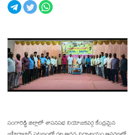
సంగారెడ్డి జిల్లాలో శాసనసభ నియోజకవర్గ కేంద్రమైన
జహీరాబాద్ పట్టణంలో గల ఆదర్శ విద్యాలయం ఆవరణలో