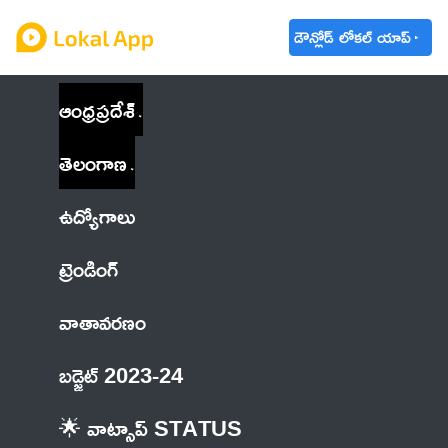
డౌన్లోడ్ లోకల్ యాప్
ఆంధ్రప్రదేశ్
తెలంగాణ
ఉద్యోగాలు
ట్రెండింగ్
వాతావరణం
బడ్జెట్ 2023-24
🌟 వాట్సాప్ STATUS