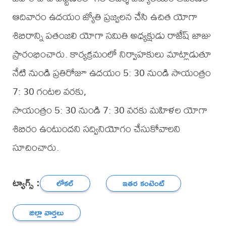
ఆదివారం ఉదయం జ్యోతి ప్రజ్వలన చేసి ఉచిత యోగా
శిబిరాన్ని పతంజలి యోగా సమితి అధ్యక్షుడు రాజేష్ జాజు
ప్రారంభించారు. కార్యక్రమంలో నిర్వాహకులు మాట్లాడుతూ
నేటి నుండి ప్రతిరోజూ ఉదయం 5: 30 నుండి సాయంత్రం
7: 30 గంటల వరకు,
సాయంత్రం 5: 30 నుండి 7: 30 వరకు మహిళల యోగా
శిబిరం ఉంటుందని సద్వినియోగం చేసుకోవాలని
సూచించారు.
ట్యాగ్స్ :
లోకల్
ఇతర కంటెంట్
జిల్లా వార్తలు