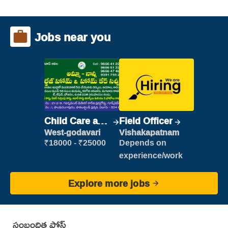
Jobs near you
Child Care and
Field Officer
Patient care
West-godavari
Vishakapatnam
₹18000 - ₹25000
Depends on
experience/work
Explore more jobs
సంబంధిత పోస్ట్