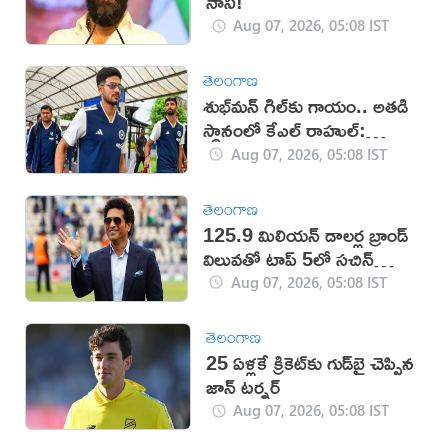
నాని!
Aug 07, 2026, 05:08 IST
తెలంగాణ
శుభ్‌మన్‌ గిల్‌కు గాయం.. అతడి
స్థానంలో కేఎల్ రాహుల్:
బీసీసీఐ
Aug 07, 2026, 05:08 IST
తెలంగాణ
125.9 మిలియన్ డాలర్ల బ్రాండ్
విలువతో టాప్ 5లో సచిన్
టెండూల్కర్
Aug 07, 2026, 05:08 IST
తెలంగాణ
25 ఏళ్లకే క్రికెట్‌కు గుడ్‌బై చెప్పిన
జాన్ టర్నర్
Aug 07, 2026, 05:08 IST