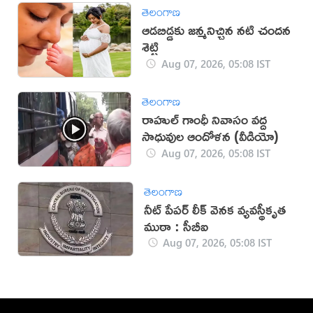
తెలంగాణ
ఆడబిడ్డకు జన్మనిచ్చిన నటి చందన
శెట్టి
Aug 07, 2026, 05:08 IST
తెలంగాణ
రాహుల్ గాంధీ నివాసం వద్ద
సాధువుల ఆందోళన (వీడియో)
Aug 07, 2026, 05:08 IST
తెలంగాణ
నీట్‌ పేపర్‌ లీక్‌ వెనక వ్యవస్థీకృత
ముఠా : సీబీఐ
Aug 07, 2026, 05:08 IST