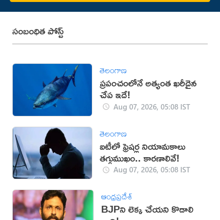
సంబంధిత పోస్ట్
తెలంగాణ
ప్రపంచంలోనే అత్యంత ఖరీదైన
చేప ఇదే!
Aug 07, 2026, 05:08 IST
తెలంగాణ
ఐటీలో ఫ్రెషర్ల నియామకాలు
తగ్గుముఖం.. కారణాలివే!
Aug 07, 2026, 05:08 IST
ఆంధ్రప్రదేశ్
BJPని లెక్క చేయని కొడాలి