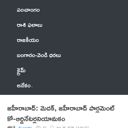
పంచాంగం
రాశి ఫలాలు
రాజకీయం
బంగారం-వెండి ధరలు
క్రైమ్
అనేకం
జహీరాబాద్: మెదక్, జహీరాబాద్ పార్లమెంట్
కో-ఆర్డినేటర్లనియామకం
By swathi
52
Apr 26, 2026, 14:04 IST