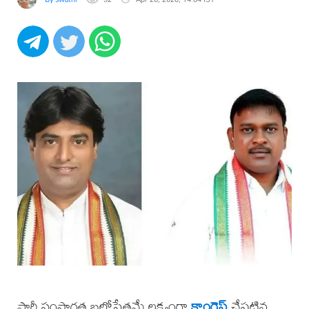
పార్టీ సంస్థాగత బలోపేతమే లక్ష్యంగా
కాంగ్రెస్
చేపట్టిన