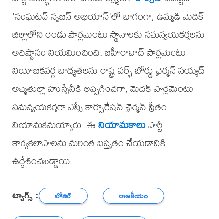
'సంఘటన్ సృజన్ అభియాన్'లో భాగంగా, ఉమ్మడి మెదక్
జిల్లాలోని రెండు పార్లమెంటు స్థానాలకు సమన్వయకర్తలను
అధిష్ఠానం నియమించింది. జహీరాబాద్ పార్లమెంటు
నియోజకవర్గ బాధ్యతలను రాష్ట్ర వర్ఫ్ బోర్డు ఛైర్మన్ సయ్యద్
అజ్మతుల్లా హుస్సేనీకి అప్పగించగా, మెదక్ పార్లమెంటు
సమన్వయకర్తగా ఎస్సీ కార్పొరేషన్ ఛైర్మన్ ప్రీతం
నియామకమయ్యారు. ఈ
నియామకాలు
పార్టీ
కార్యకలాపాలను మరింత విస్తృతం చేయడానికి
ఉద్దేశించబడ్డాయి.
ట్యాగ్స్ :
లోకల్
రాజకీయం