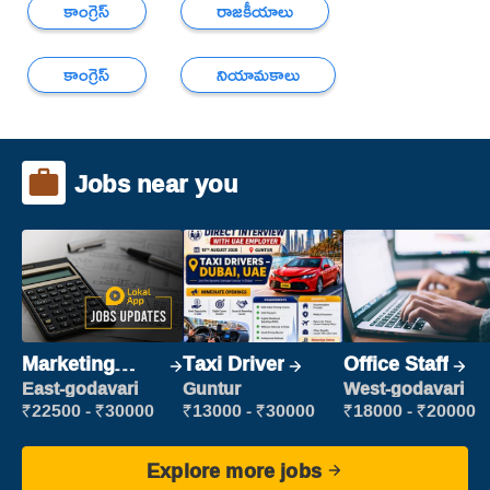
కాంగ్రెస్
రాజకీయాలు
కాంగ్రెస్
నియామకాలు
Jobs near you
Marketing
Taxi Driver
Office Staff
Executive
East-godavari
Guntur
West-godavari
₹22500 - ₹30000
₹13000 - ₹30000
₹18000 - ₹20000
Explore more jobs