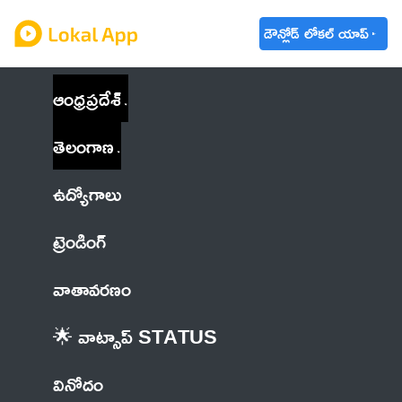
డౌన్లోడ్ లోకల్ యాప్
ఆంధ్రప్రదేశ్
తెలంగాణ
ఉద్యోగాలు
ట్రెండింగ్
వాతావరణం
🌟 వాట్సాప్ STATUS
వినోదం