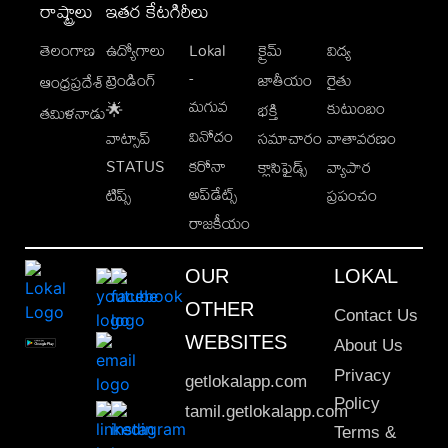
రాష్ట్రాలు
ఇతర కేటగిరీలు
తెలంగాణ
ఉద్యోగాలు
Lokal
క్రైమ్
విద్య
-
ట్రెండింగ్
జాతీయం
రైతు
ఆంధ్రప్రదేశ్
మగువ
కుటుంబం
🌟
భక్తి
తమిళనాడు
వినోదం
వాట్సాప్
సమాచారం
వాతావరణం
STATUS
కరోనా
క్లాసిఫైడ్స్
వ్యాపార
అప్‌డేట్స్
టిప్స్
ప్రపంచం
రాజకీయం
OUR
LOKAL
OTHER
Contact Us
WEBSITES
About Us
Privacy
getlokalapp.com
Policy
tamil.getlokalapp.com
Terms &