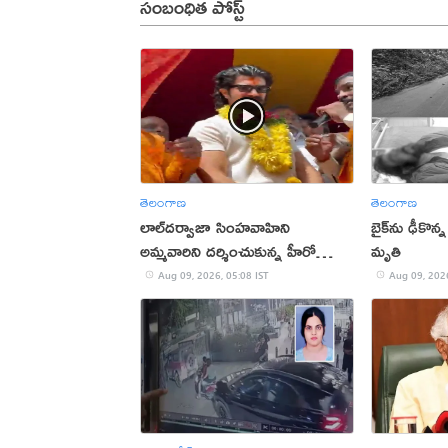
సంబంధిత పోస్ట్
తెలంగాణ
తెలంగాణ
లాల్‌దర్వాజా సింహవాహిని
బైక్‌ను ఢీకొన్
అమ్మవారిని దర్శించుకున్న హీరో
మృతి
విజయ్‌
Aug 09, 2026, 05:08 IST
Aug 09, 2026