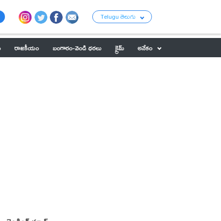
Telugu తెలుగు
ు
రాజకీయం
బంగారం-వెండి ధరలు
క్రైమ్
అనేకం