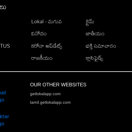
ీలు
Lokal - మగువ
క్రైమ్
వినోదం
జాతీయం
TATUS
కరోనా అప్‌డేట్స్
భక్తి సమాచారం
రాజకీయం
క్లాసిఫైడ్స్
OUR OTHER WEBSITES
getlokalapp.com
tamil.getlokalapp.com