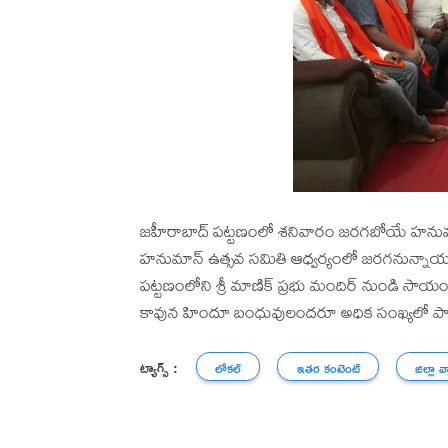
జహీరాబాద్ పట్టణంలో శనివారం జరగబోయే హనుమాన్
హనుమాన్ ఉత్సవ సమితి ఆధ్వర్యంలో జరగనున్నాయని
పట్టణంలోని శ్రీ మాణిక్ ప్రభు మందిర్ నుండి సా
కావున హిందూ బంధువులందరూ అధిక సంఖ్యలో పాల్గ
ట్యాగ్స్ :
లోకల్
ఇతర కంటెంట్
జిల్లా వ