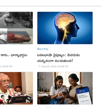
తెలంగాణ
న కారు.. భార్యాభర్తలు
బహుభాషా నైపుణ్యం: మెదడును
యవ్వనంగా ఉంచుతుంది!
, 05:08 IST
Aug 09, 2026, 05:08 IST