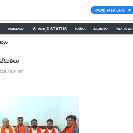
డౌన్లోడ్ లోకల్ యాప్
వాతావరణం
🌟 వాట్సాప్ STATUS
వినోదం
పంచాంగం
రాశి ఫలాల
వర్గం
వేడుకలు
025, 16:04 IST