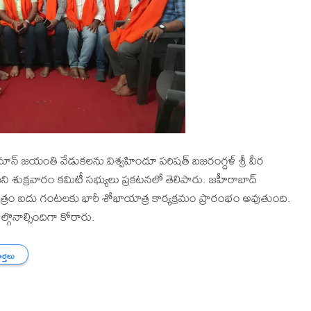
 జయంతి వేడుకలను విశ్వహిందూ పరిషత్ బజరంగ్దళ్ శ్రీ వీర
 శుక్రవారం కమిటీ సభ్యులు ప్రకటనలో తెలిపారు. జహీరాబాద్
యంత్రం ఐదు గంటలకు భారీ శోభాయాత్ర కార్యక్రమం ప్రారంభం అవుతుంది.
ొనాల్సిందిగా కోరారు.
ార్తలు