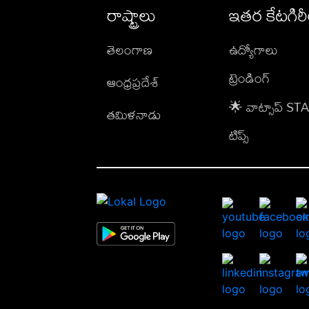
రాష్ట్రాలు
ఇతర కేటగిర
తెలంగాణ
ఉద్యోగాలు
ట్రెండింగ్
ఆంధ్రప్రదేశ్
🌟 వాట్సాప్ S
తమిళనాడు
టిప్స్