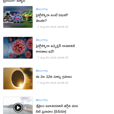
ట్రెండింగ్ న్యూస్
తెలంగాణ
సైక్లోస్పోరా అంటే ఏమిటో
తెలుసా?
Aug 09, 2026, 04:08 IST
తెలంగాణ
సైక్లోస్పోరా ఇన్ఫెక్షన్ రావడానికి
కారణాలు ఇవే!
Aug 09, 2026, 04:08 IST
తెలంగాణ
ఈ నెల 12న సూర్య గ్రహణం
Aug 09, 2026, 03:08 IST
తెలంగాణ
శ్రీశైలం జలాశయానికి తగ్గిన వరద
నీటి ప్రవాహం (వీడియో)