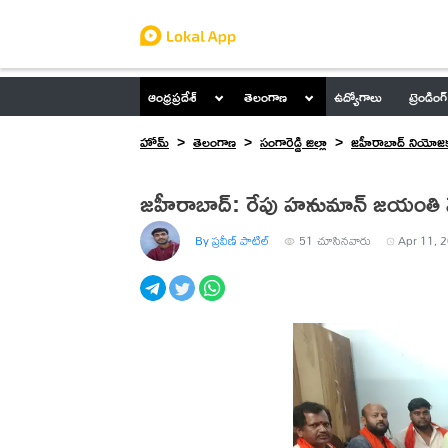
ఆంధ్రప్రదేశ్
తెలంగాణ
ఉద్యోగాలు
ట్రెండింగ్
హోమ్
తెలంగాణ
సంగారెడ్డి జిల్లా
జహీరాబాద్ నియోజక
జహీరాబాద్: రేపు హనుమాన్ జయంతి 
By ప్రవీణ్ పాటిల్
51
చూసినవారు
Apr 11, 2