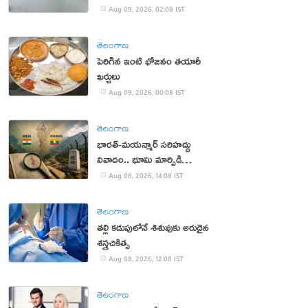
Aug 09, 2026, 02:08 IST
తెలంగాణ
పెరిగిన ఇంటి భోజనం తయారీ
ఖర్చులు
Aug 09, 2026, 00:08 IST
తెలంగాణ
భారత్-మయన్మార్ సరిహద్దు
వివాదం.. భూమి మార్పిడి
ప్రతిపాదనలు
Aug 08, 2026, 14:08 IST
తెలంగాణ
తల్లి కడుపులోనే శిశువుకు అరుదైన
శస్త్రచికిత్స
Aug 08, 2026, 12:08 IST
తెలంగాణ