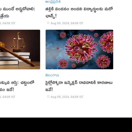
ఆంధ్రప్రదేశ్
ు ముందే అడ్డుకోవాలి:
తల్లికి వందనం అందని విద్యార్థులకు మరో
త్రేయ
ఛాన్స్!
, 04:08 IST
Aug 09, 2026, 04:08 IST
తెలంగాణ
 ఎక్కువ ఆస్తి: చట్టంలో
సైక్లోస్పోరా ఇన్ఫెక్షన్ రావడానికి కారణాలు
వం ఇదే!
ఇవే!
, 04:08 IST
Aug 09, 2026, 04:08 IST