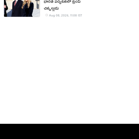
భారత పర్యటనలో ట్రంప్‌
చిన్నల్లుడు
Aug 08, 2026, 11:08 IST