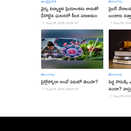
ఆంధ్రప్రదేశ్
తెలంగాణ
వైద్య విద్యార్థిని ప్రియాంకను కారుతో
సైబర్ నేరాలన
ఢీకొట్టిన ఘటనలో కీలక పరిణామం
బండారు దత్తా
Aug 09, 2026, 05:08 IST
Aug 09, 2026
తెలంగాణ
తెలంగాణ
సైక్లోస్పోరా అంటే ఏమిటో తెలుసా?
పెద్ద కొడుక్కి
ఉందా? వాస్త
Aug 09, 2026, 04:08 IST
Aug 09, 2026