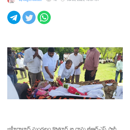
జహీరాబాద్ మండలం కొత్తూర్ బి గ్రామ బీఆర్ఎస్ పార్టీ