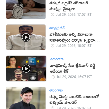
తక్కువ నిద్రతో శరీరానికి
ముప్పు: వైద్యులు
Jul 29, 2026, 17:07 IST
ఆంధ్రప్రదేశ్
పోలీసులకు అన్ని విధాలుగా
సహకరిస్తాం: ధర్మాన కృష్ణదాస్
(వీడియో)
Jul 29, 2026, 16:07 IST
తెలంగాణ
జూబ్లీహిల్స్ సీఐ శ్రీనివాస్ రెడ్డి
ఆడియో లీక్
Jul 29, 2026, 16:07 IST
తెలంగాణ
రష్యా మోస్ట్ వాంటెడ్ జాబితాలో
టెలిగ్రామ్ ఫౌండర్
Jul 29, 2026, 16:07 IST