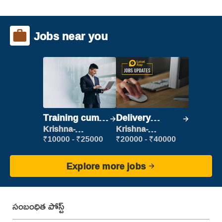
Jobs near you
Training cum
Delivery
Placement
Executive
Krishna-
Krishna-
vijayawada
vijayawada
₹10000 - ₹25000
₹20000 - ₹40000
Explore more jobs
సంబంధిత పోస్ట్