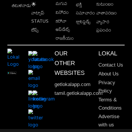
మగువ
కుటుంబం
🌟
భక్తి
తమిళనాడు
వినోదం
వాట్సాప్
సమాచారం
వాతావరణం
STATUS
కరోనా
క్లాసిఫైడ్స్
వ్యాపార
అప్‌డేట్స్
టిప్స్
ప్రపంచం
రాజకీయం
OUR
LOKAL
OTHER
Contact Us
WEBSITES
About Us
Privacy
getlokalapp.com
Policy
tamil.getlokalapp.com
Terms &
Conditions
Advertise
with us