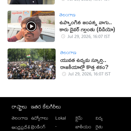
తెలంగాణ
ఉప్పొంగిన జంపన్న వాగు..
కారు డ్రైవర్ గల్లంతు (వీడియో)
Jul 29, 2026, 16:07 IST
తెలంగాణ
యువత ఉద్యమ స్ఫూర్తి..
రాజకీయాల్లో కొత్త శకం?
Jul 29, 2026, 16:07 IST
రాష్ట్రాలు
ఇతర కేటగిరీలు
తెలంగాణ
ఉద్యోగాలు
Lokal
క్రైమ్
విద్య
-
ట్రెండింగ్
జాతీయం
రైతు
ఆంధ్రప్రదేశ్