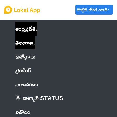
డౌన్లోడ్ లోకల్ యాప్
ఆంధ్రప్రదేశ్
తెలంగాణ
ఉద్యోగాలు
ట్రెండింగ్
వాతావరణం
🌟 వాట్సాప్ STATUS
వినోదం