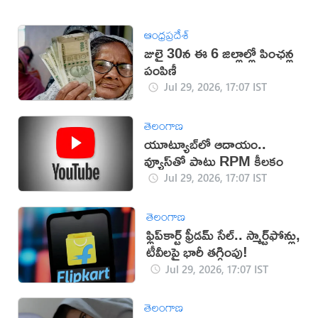
ఆంధ్రప్రదేశ్
జులై 30న ఈ 6 జిల్లాల్లో పింఛన్ల
పంపిణీ
Jul 29, 2026, 17:07 IST
తెలంగాణ
యూట్యూబ్‌లో ఆదాయం..
వ్యూస్‌తో పాటు RPM కీలకం
Jul 29, 2026, 17:07 IST
తెలంగాణ
ఫ్లిప్‌కార్ట్ ఫ్రీడమ్ సేల్.. స్మార్ట్‌ఫోన్లు,
టీవీలపై భారీ తగ్గింపు!
Jul 29, 2026, 17:07 IST
తెలంగాణ