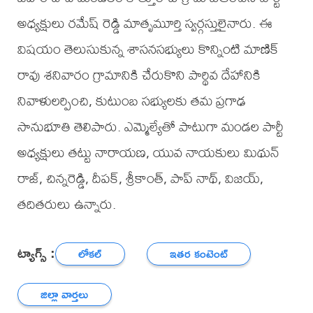
అధ్యక్షులు రమేష్ రెడ్డి మాతృమూర్తి స్వర్గస్తులైనారు. ఈ
విషయం తెలుసుకున్న శాసనసభ్యులు కొన్నింటి మాణిక్
రావు శనివారం గ్రామానికి చేరుకొని పార్థివ దేహానికి
నివాళులర్పించి, కుటుంబ సభ్యులకు తమ ప్రగాఢ
సానుభూతి తెలిపారు. ఎమ్మెల్యేతో పాటుగా మండల పార్టీ
అధ్యక్షులు తట్టు నారాయణ, యువ నాయకులు మిథున్
రాజ్, చిన్నరెడ్డి, దీపక్, శ్రీకాంత్, పాప్ నాథ్, విజయ్,
తదితరులు ఉన్నారు.
ట్యాగ్స్ :
లోకల్
ఇతర కంటెంట్
జిల్లా వార్తలు