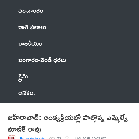
పంచాంగం
రాశి ఫలాలు
రాజకీయం
బంగారం-వెండి ధరలు
క్రైమ్
అనేకం
జహీరాబాద్: అంత్యక్రియల్లో పాల్గొన్న ఎమ్మెల్యే
మాణిక్ రావు
By సత్యరం సికెందర్
72
Jul 05, 2025, 10:07 IST