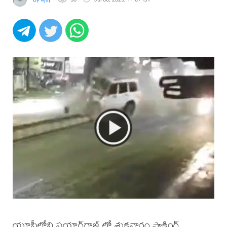
యూపీలోని ప్రయాగ్‌రాజ్ లో శుక్రవారం షాకింగ్