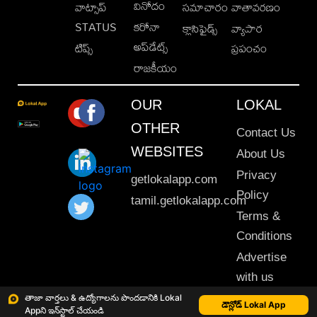
వినోదం
వాట్సాప్
సమాచారం
వాతావరణం
STATUS
కరోనా
క్లాసిఫైడ్స్
వ్యాపార
అప్‌డేట్స్
టిప్స్
ప్రపంచం
రాజకీయం
OUR
LOKAL
OTHER
Contact Us
WEBSITES
About Us
Privacy
getlokalapp.com
Policy
tamil.getlokalapp.com
Terms &
Conditions
Advertise
with us
Sitemap
తాజా వార్తలు & ఉద్యోగాలను పొందడానికి Lokal
డౌన్లోడ్ Lokal App
Appని ఇన్‌స్టాల్ చేయండి
This material may not be published, transmitted, rewritten or redistributed. © 2020 Lokal App. All rights reserved.