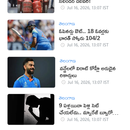
సిలిండర్ డెలివరీ!
Jul 16, 2026, 13:07 IST
తెలంగాణ
ఓపెనర్లు ఔట్‌.. 18 ఓవర్లకు
భారత్‌ స్కోరు 104/2
Jul 16, 2026, 13:07 IST
తెలంగాణ
వన్డేలలో విరాట్ కోహ్లీ అరుదైన
రికార్డులు
Jul 16, 2026, 13:07 IST
తెలంగాణ
9 ఏళ్లయినా పెళ్లి సెట్
చేయలేదు.. మ్యారేజ్ బ్యూరోకి
జరిమానా
Jul 16, 2026, 13:07 IST