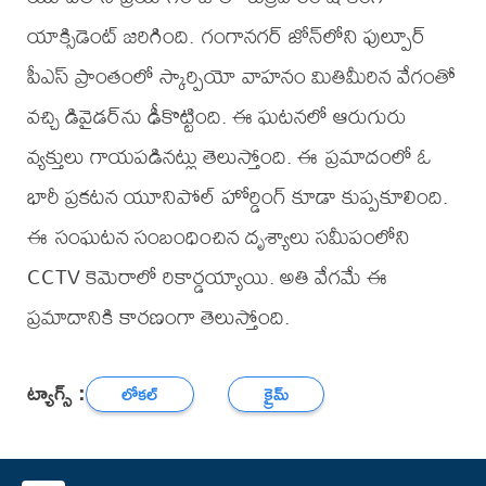
యాక్సిడెంట్ జరిగింది. గంగానగర్ జోన్‌లోని ఫుల్పూర్
పీఎస్ ప్రాంతంలో స్కార్పియో వాహనం మితిమీరిన వేగంతో
వచ్చి డివైడర్‌ను ఢీకొట్టింది. ఈ ఘటనలో ఆరుగురు
వ్యక్తులు గాయపడినట్లు తెలుస్తోంది. ఈ ప్రమాదంలో ఓ
భారీ ప్రకటన యూనిపోల్ హోర్డింగ్ కూడా కుప్పకూలింది.
ఈ సంఘటన సంబంధించిన దృశ్యాలు సమీపంలోని
CCTV కెమెరాలో రికార్డయ్యాయి. అతి వేగమే ఈ
ప్రమాదానికి కారణంగా తెలుస్తోంది.
ట్యాగ్స్ :
లోకల్
క్రైమ్