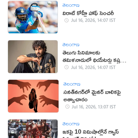
తెలంగాణ
విరాట్ కోహ్లీ హాఫ్ సెంచరీ
Jul 16, 2026, 14:07 IST
తెలంగాణ
తెలుగు సినిమాలకు
తమిళనాడులో థియేటర్లు కష్టమే:
కిరణ్ అబ్బవరం
Jul 16, 2026, 14:07 IST
తెలంగాణ
సనత్‌నగర్‌లో మైనర్‌ బాలికపై
అత్యాచారం
Jul 16, 2026, 13:07 IST
తెలంగాణ
ఇకపై 10 నిమిషాల్లోనే గ్యాస్