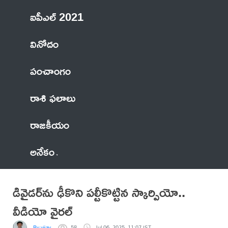
ఐపీఎల్ 2021
వినోదం
పంచాంగం
రాశి ఫలాలు
రాజకీయం
అనేకం
డివైడర్‌ను ఢీకొని పల్టీకొట్టిన స్కార్పియో..
వీడియో వైరల్
By vijay
58
Jul 06, 2025, 11:07 IST