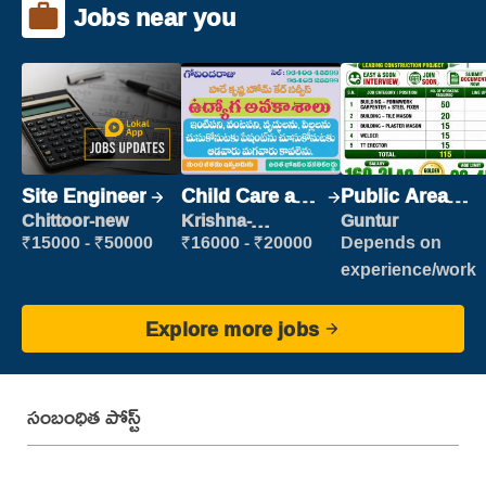
Jobs near you
Site Engineer
Child Care and
Public Area
Patient care
Cleaner
Chittoor-new
Krishna-
Guntur
vijayawada
₹15000 - ₹50000
₹16000 - ₹20000
Depends on
experience/work
Explore more jobs
సంబంధిత పోస్ట్