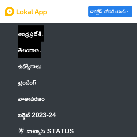
డౌన్లోడ్ లోకల్ యాప్
ఆంధ్రప్రదేశ్
తెలంగాణ
ఉద్యోగాలు
ట్రెండింగ్
వాతావరణం
బడ్జెట్ 2023-24
🌟 వాట్సాప్ STATUS