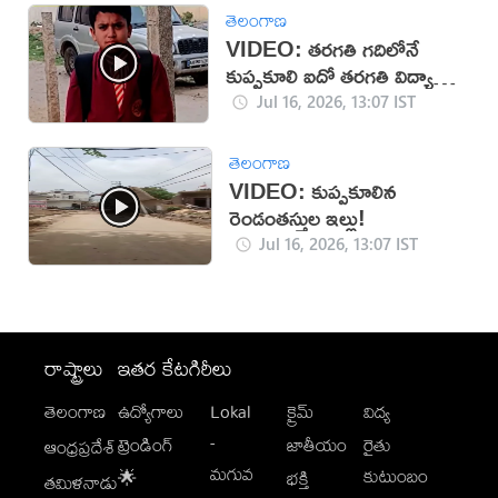
తెలంగాణ
VIDEO: తరగతి గదిలోనే
కుప్పకూలి ఐదో తరగతి విద్యార్థి
మృతి
Jul 16, 2026, 13:07 IST
తెలంగాణ
VIDEO: కుప్పకూలిన
రెండంతస్తుల ఇల్లు!
Jul 16, 2026, 13:07 IST
రాష్ట్రాలు
ఇతర కేటగిరీలు
తెలంగాణ
ఉద్యోగాలు
Lokal
క్రైమ్
విద్య
-
ట్రెండింగ్
జాతీయం
రైతు
ఆంధ్రప్రదేశ్
మగువ
కుటుంబం
🌟
భక్తి
తమిళనాడు