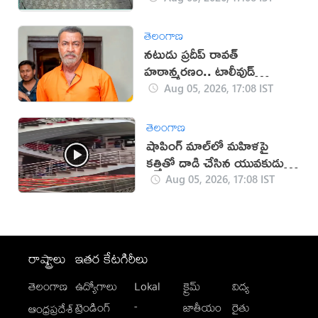
తెలంగాణ
నటుడు ప్రదీప్ రావత్
హఠాన్మరణం.. టాలీవుడ్
స్పందనపై విమర్శలు
Aug 05, 2026, 17:08 IST
తెలంగాణ
షాపింగ్ మాల్‌లో మహిళపై
కత్తితో దాడి చేసిన యువకుడు
(వీడియో)
Aug 05, 2026, 17:08 IST
రాష్ట్రాలు
ఇతర కేటగిరీలు
తెలంగాణ
ఉద్యోగాలు
Lokal
క్రైమ్
విద్య
-
ట్రెండింగ్
జాతీయం
రైతు
ఆంధ్రప్రదేశ్