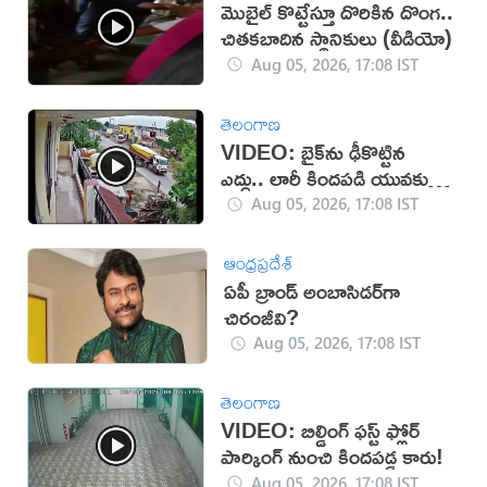
మొబైల్ కొట్టేస్తూ దొరికిన దొంగ..
చితకబాదిన స్థానికులు (వీడియో)
Aug 05, 2026, 17:08 IST
తెలంగాణ
VIDEO: బైక్‌ను ఢీకొట్టిన
ఎద్దు.. లారీ కిందపడి యువకుడు
మృతి!
Aug 05, 2026, 17:08 IST
ఆంధ్రప్రదేశ్
ఏపీ బ్రాండ్ అంబాసిడర్‌గా
చిరంజీవి?
Aug 05, 2026, 17:08 IST
తెలంగాణ
VIDEO: బిల్డింగ్ ఫస్ట్ ఫ్లోర్
పార్కింగ్ నుంచి కిందపడ్డ కారు!
Aug 05, 2026, 17:08 IST