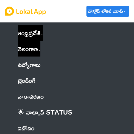
డౌన్లోడ్ లోకల్ యాప్
ఆంధ్రప్రదేశ్
తెలంగాణ
ఉద్యోగాలు
ట్రెండింగ్
వాతావరణం
🌟 వాట్సాప్ STATUS
వినోదం