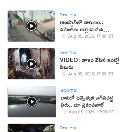
తెలంగాణ
రాజస్థాన్‌లో దారుణం..
మహిళను కాల్చి చంపిన
యువకుడు (వీడియో)
Aug 05, 2026, 17:08 IST
తెలంగాణ
VIDEO: తాళం వేసిన ఇంట్లో
పేలుడు
Aug 05, 2026, 17:08 IST
తెలంగాణ
బావిలో ఉవ్వెత్తున ఎగిసిపడ్డ
నీరు.. భూ ప్రకంపనాలే
కారణమా?
Aug 05, 2026, 17:08 IST
తెలంగాణ