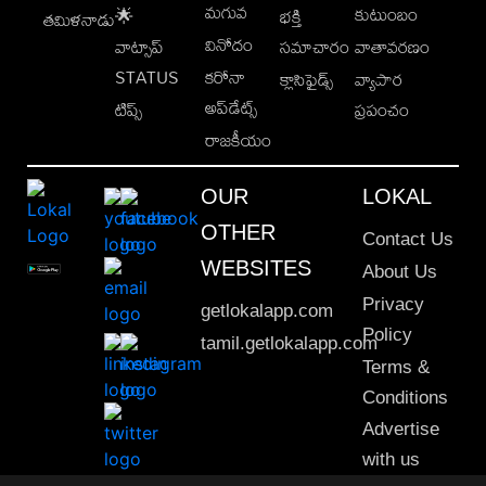
మగువ
కుటుంబం
🌟
భక్తి
తమిళనాడు
వినోదం
వాట్సాప్
సమాచారం
వాతావరణం
STATUS
కరోనా
క్లాసిఫైడ్స్
వ్యాపార
అప్‌డేట్స్
టిప్స్
ప్రపంచం
రాజకీయం
OUR
LOKAL
OTHER
Contact Us
WEBSITES
About Us
Privacy
getlokalapp.com
Policy
tamil.getlokalapp.com
Terms &
Conditions
Advertise
with us