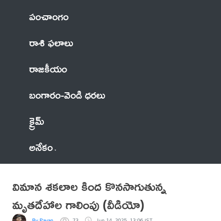
పంచాంగం
రాశి ఫలాలు
రాజకీయం
బంగారం-వెండి ధరలు
క్రైమ్
అనేకం
విమాన శకలాల కింద కొనసాగుతున్న
మృతదేహాల గాలింపు (వీడియో)
By Pavan
73
Jun 14, 2025, 13:06 IST