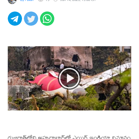
గుజరాత్‌లోని అహ్మదాబాద్‌లో ఎయిర్ ఇండియా విమానం