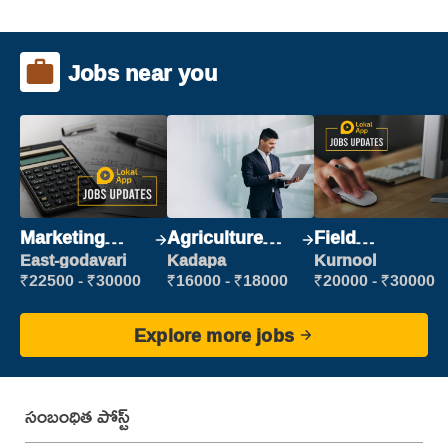
Jobs near you
Marketing
Agriculture
Field
Executive
Labour
Marketing
East-godavari
Kadapa
Kurnool
Executive
₹22500 - ₹30000
₹16000 - ₹18000
₹20000 - ₹30000
Explore more jobs
సంబంధిత పోస్ట్