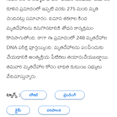
కూలిన ప్రమాదంలో ఇప్పటి వరకు 275 మంది మృతి
చెందినట్లు సమాచారం. విమాన శకలాల కింద
మృతదేహాలను కనుగొనటానికి శోధన కార్యక్రమం
కొనసాగుతోంది. కాగా ఈ ప్రమాదంలో 248 మృతదేహాల
DNA పరీక్ష పూర్తయ్యింది. మృతదేహాలను పంపేందుకు
చేయడానికి అంత్యక్రియ పేటికలు తయారుచేయబడ్డాయి.
తమవారి మృతదేహాల కోసం బాధిత కుటుంబ సభ్యులు
వేచిచూస్తున్నారు.
ట్యాగ్స్ :
లోకల్
ట్రెండింగ్
క్రైమ్
పరిపాలన