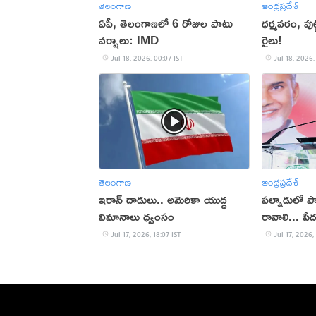
తెలంగాణ
ఆంధ్రప్రదేశ్
ఏపీ, తెలంగాణలో 6 రోజుల పాటు
ధర్మవరం, పుట్ట
వర్షాలు: IMD
రైలు!
Jul 18, 2026, 00:07 IST
Jul 18, 2026,
తెలంగాణ
ఆంధ్రప్రదేశ్
ఇరాన్‌ దాడులు.. అమెరికా యుద్ధ
పల్నాడులో పార
విమానాలు ధ్వంసం
రావాలి... పే
చంద్రబాబు
Jul 17, 2026, 18:07 IST
Jul 17, 2026,