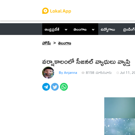
ఆంధ్రప్రదేశ్
తెలంగాణ
ఉద్యోగాలు
ట్రెండింగ్
హోమ్
తెలంగాణ
వర్షాకాలంలో సీజనల్ వ్యాధులు వ్యాప్తి
By Anjanna
8158
చూసినవారు
Jul 11, 2