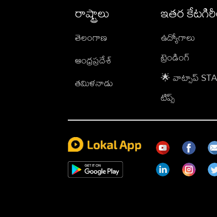
రాష్ట్రాలు
ఇతర కేటగిర
తెలంగాణ
ఉద్యోగాలు
ట్రెండింగ్
ఆంధ్రప్రదేశ్
🌟 వాట్సాప్ S
తమిళనాడు
టిప్స్