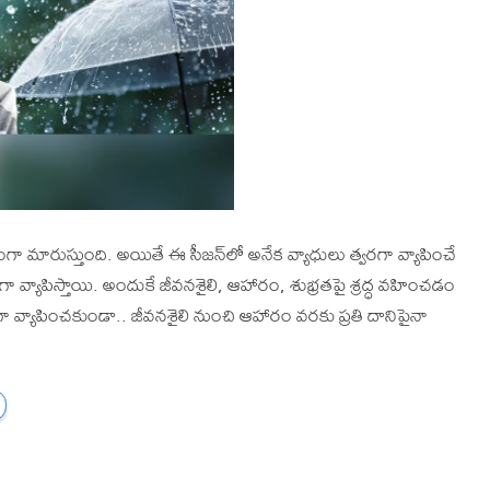
రంగా మారుస్తుంది. అయితే ఈ సీజన్‌లో అనేక వ్యాధులు త్వరగా వ్యాపించే
వగా వ్యాపిస్తాయి. అందుకే జీవనశైలి, ఆహారం, శుభ్రతపై శ్రద్ధ వహించడం
 వ్యాపించకుండా.. జీవనశైలి నుంచి ఆహారం వరకు ప్రతి దానిపైనా