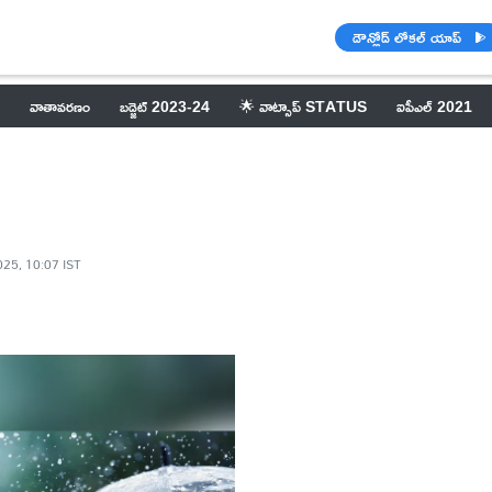
డౌన్లోడ్ లోకల్ యాప్
వాతావరణం
బడ్జెట్ 2023-24
🌟 వాట్సాప్ STATUS
ఐపీఎల్ 2021
025, 10:07 IST