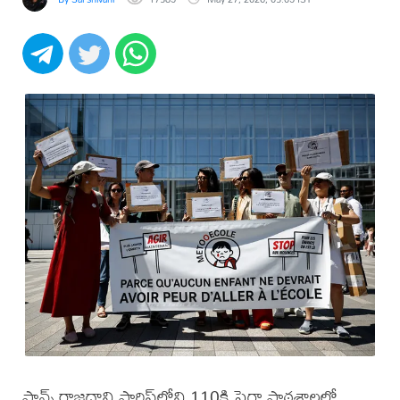
ఫ్రాన్స్ రాజధాని పారిస్‌లోని 110కి పైగా పాఠశాలల్లో