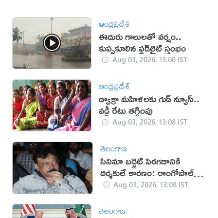
ఆంధ్రప్రదేశ్
ఈదురు గాలులతో వర్షం..
కుప్పకూలిన ఫ్లడ్‌లైట్‌ స్తంభం
Aug 03, 2026, 13:08 IST
ఆంధ్రప్రదేశ్
డ్వాక్రా మహిళలకు గుడ్ న్యూస్..
వడ్డీ రేటు తగ్గింపు
Aug 03, 2026, 13:08 IST
తెలంగాణ
సినిమా బడ్జెట్ పెరగడానికి
దర్శకులే కారణం: రాంగోపాల్
వర్మ
Aug 03, 2026, 13:08 IST
తెలంగాణ