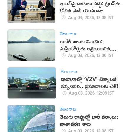
ఇరాన్‌పై దాడులు వద్దు: ట్రంప్‌ను
కోరిన సౌదీ యువరాజు
Aug 03, 2026, 13:08 IST
తెలంగాణ
కావేరీ జలాల వివాదం:
సుప్రీంకోర్టును ఆశ్రయించిన
తమిళనాడు
Aug 03, 2026, 13:08 IST
తెలంగాణ
వాహనాల్లో ‘V2V’ టెక్నాలజీ
తప్పనిసరి.. ప్రమాదాలకు చెక్!
Aug 03, 2026, 12:08 IST
తెలంగాణ
తెలుగు రాష్ట్రాల్లో భారీ వర్షాలు:
వాతావరణ శాఖ
Aug 03, 2026, 12:08 IST