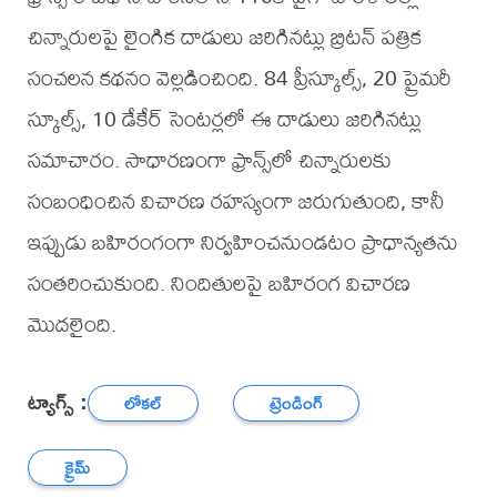
చిన్నారులపై లైంగిక దాడులు జరిగినట్లు బ్రిటన్ పత్రిక
సంచలన కథనం వెల్లడించింది. 84 ప్రీస్కూల్స్, 20 ప్రైమరీ
స్కూల్స్, 10 డేకేర్ సెంటర్లలో ఈ దాడులు జరిగినట్లు
సమాచారం. సాధారణంగా ఫ్రాన్స్‌లో చిన్నారులకు
సంబంధించిన విచారణ రహస్యంగా జరుగుతుంది, కానీ
ఇప్పుడు బహిరంగంగా నిర్వహించనుండటం ప్రాధాన్యతను
సంతరించుకుంది. నిందితులపై బహిరంగ విచారణ
మొదలైంది.
ట్యాగ్స్ :
లోకల్
ట్రెండింగ్
క్రైమ్