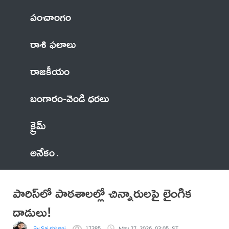
పంచాంగం
రాశి ఫలాలు
రాజకీయం
బంగారం-వెండి ధరలు
క్రైమ్
అనేకం
పారిస్‌లో పాఠశాలల్లో చిన్నారులపై లైంగిక
దాడులు!
By Sai shivani
17385
May 27, 2026, 03:05 IST