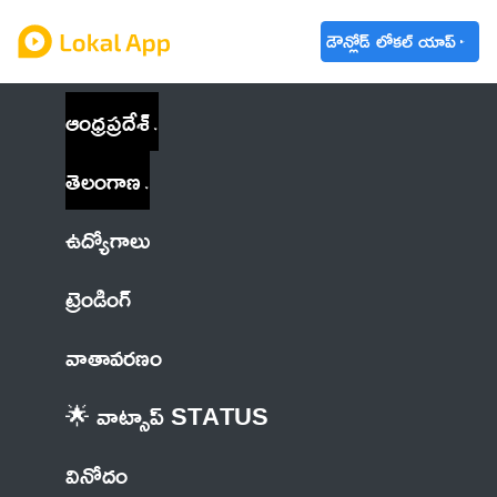
డౌన్లోడ్ లోకల్ యాప్
ఆంధ్రప్రదేశ్
తెలంగాణ
ఉద్యోగాలు
ట్రెండింగ్
వాతావరణం
🌟 వాట్సాప్ STATUS
వినోదం