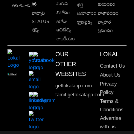
మగువ
కుటుంబం
🌟
భక్తి
తమిళనాడు
వినోదం
వాట్సాప్
సమాచారం
వాతావరణం
STATUS
కరోనా
క్లాసిఫైడ్స్
వ్యాపార
అప్‌డేట్స్
టిప్స్
ప్రపంచం
రాజకీయం
OUR
LOKAL
OTHER
Contact Us
WEBSITES
About Us
Privacy
getlokalapp.com
Policy
tamil.getlokalapp.com
Terms &
Conditions
Advertise
with us