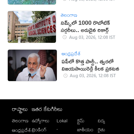
తెలంగాణ
నిమ్స్‌లో 1000 రొబోటిక్
సర్జరీలు.. అరుదైన రికార్డ్
Aug 03, 2026, 12:08 IST
ఆంధ్రప్రదేశ్
ఏపీలో కొత్త పార్టీ.. త్వరలో
విజయసాయిరెడ్డి కీలక ప్రకటన
Aug 03, 2026, 12:08 IST
రాష్ట్రాలు
ఇతర కేటగిరీలు
తెలంగాణ
ఉద్యోగాలు
Lokal
క్రైమ్
విద్య
-
ట్రెండింగ్
జాతీయం
రైతు
ఆంధ్రప్రదేశ్