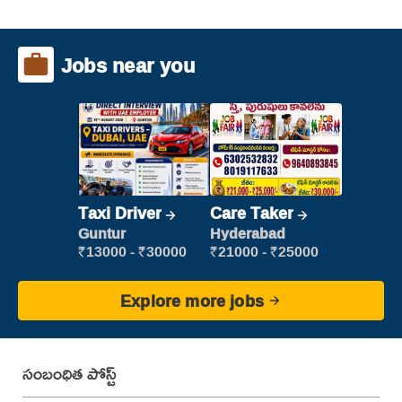
Jobs near you
Taxi Driver
Care Taker
Guntur
Hyderabad
₹13000 - ₹30000
₹21000 - ₹25000
Explore more jobs
సంబంధిత పోస్ట్