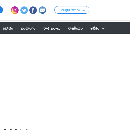
Telugu తెలుగు
వినోదం
పంచాంగం
రాశి ఫలాలు
రాజకీయం
అనేకం