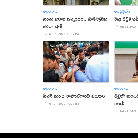
తెలంగాణ
ఆంధ్రప్రదేశ్
సింధు జలాల ఒప్పందం.. పాకిస్తాన్‌కు
రేపు ఢిల్లీకి
కెనడా షాక్!
Jul 21, 2026,
Jul 21, 2026, 16:07 IST
తెలంగాణ
తెలంగాణ
పీఎస్‌ నుంచి రాహుల్‌గాంధీ విడుదల
ఢిల్లీలో మందిర
గాంధీ
Jul 21, 2026, 16:07 IST
Jul 21, 2026,