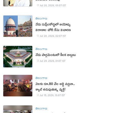
Jul 20, 2026, 05:07 IST
తెలంగాణ
నేడు సుప్రీంకోర్టులో అయోధ్య
విరాళాల చోరీ కేసు విచారణ
Jul 20, 2026, 02:07 IST
తెలంగాణ
నేడు పార్లమెంటులో కీలక బిల్లులు
Jul 20, 2026, 01:07 IST
తెలంగాణ
నెలకు రూ.80 వేల అద్దె వచ్చినా..
క్యాబ్ నడుపుతున్న వ్యక్తి!
Jul 19, 2026, 15:07 IST
తెలంగాణ