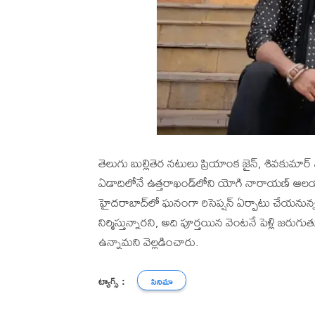
తెలుగు బుల్లితెర నటులు ప్రియాంక జైన్, శివకుమార
ఏడాదిలోనే ఉత్తరాఖండ్‌లోని యోగి నారాయణ్ ఆల
హైదరాబాద్‌లో ఘనంగా రిసెప్షన్ ఏర్పాటు చేయనున్నట్
నిర్మిస్తున్నారని, అది పూర్తయిన వెంటనే పెళ్లి జరు
ఉన్నామని వెల్లడించారు.
ట్యాగ్స్ :
సినిమా