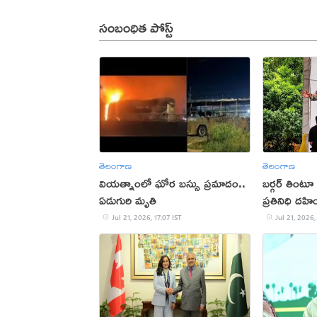
సంబంధిత పోస్ట్
తెలంగాణ
తెలంగాణ
వియత్నాంలో ఘోర బస్సు ప్రమాదం..
బర్గర్ తింటూ
ఏడుగురి మృతి
ప్రతినిధి దహ
Jul 21, 2026, 17:07 IST
Jul 21, 2026,