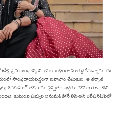
్ ఏడేళ్ల ప్రేమ బంధాన్ని వివాహ బంధంగా మార్చుకోనున్నారు. ఈ
యంలో సాంప్రదాయబద్ధంగా వివాహం చేసుకుని, ఆ తర్వాత
లు శివకుమార్ తెలిపారు. ప్రస్తుతం ఇద్దరూ కలిసి ఒక ఇంటిని
గుతుందని, కుటుంబ సభ్యుల అనుమతితోనే లివ్-ఇన్ రిలేషన్‌షిప్‌లో