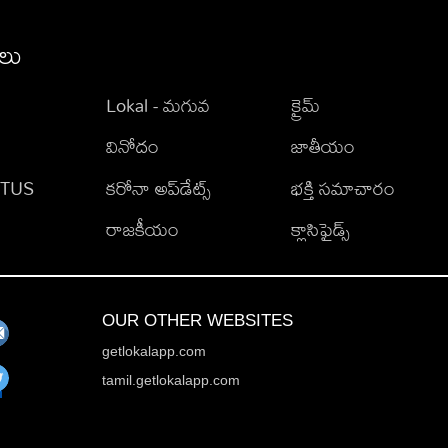
ీలు
Lokal - మగువ
క్రైమ్
వినోదం
జాతీయం
TATUS
కరోనా అప్‌డేట్స్
భక్తి సమాచారం
రాజకీయం
క్లాసిఫైడ్స్
OUR OTHER WEBSITES
getlokalapp.com
tamil.getlokalapp.com