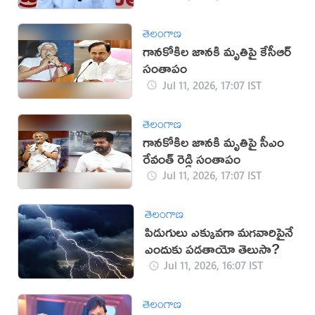
తెలంగాణ
గానకోకిల జానకి మృతిపై కేసీఆర్
సంతాపం
Jul 11, 2026, 17:07 IST
తెలంగాణ
గానకోకిల జానకి మృతిపై సీఎం
రేవంత్ రెడ్డి సంతాపం
Jul 11, 2026, 17:07 IST
తెలంగాణ
పిడుగులు ఎక్కువగా మగవారిపైనే
ఎందుకు పడతాయో తెలుసా?
Jul 11, 2026, 16:07 IST
తెలంగాణ