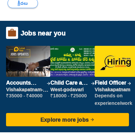
క్రీడలు
Jobs near you
Accounts
Child Care and
Field Officer
Clerk
Patient care
Vishakapatnam-
West-godavari
Vishakapatnam
new
₹35000 - ₹40000
₹18000 - ₹25000
Depends on
experience/work
Explore more jobs