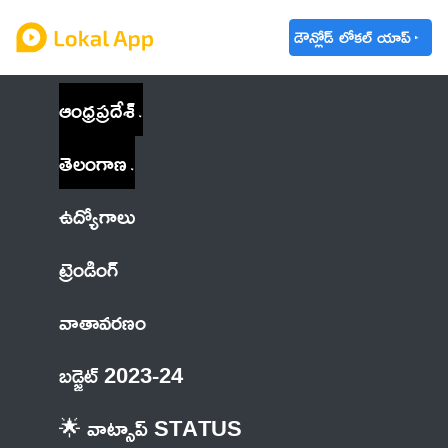
డౌన్లోడ్ లోకల్ యాప్
ఆంధ్రప్రదేశ్
తెలంగాణ
ఉద్యోగాలు
ట్రెండింగ్
వాతావరణం
బడ్జెట్ 2023-24
🌟 వాట్సాప్ STATUS