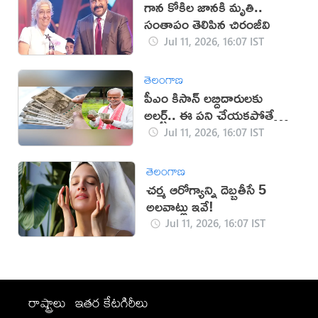
గాన కోకిల జానకి మృతి..
సంతాపం తెలిపిన చిరంజీవి
Jul 11, 2026, 16:07 IST
తెలంగాణ
పీఎం కిసాన్ లబ్దిదారులకు
అలర్ట్.. ఈ పని చేయకపోతే
డబ్బులు కట్!
Jul 11, 2026, 16:07 IST
తెలంగాణ
చర్మ ఆరోగ్యాన్ని దెబ్బతీసే 5
అలవాట్లు ఇవే!
Jul 11, 2026, 16:07 IST
రాష్ట్రాలు
ఇతర కేటగిరీలు