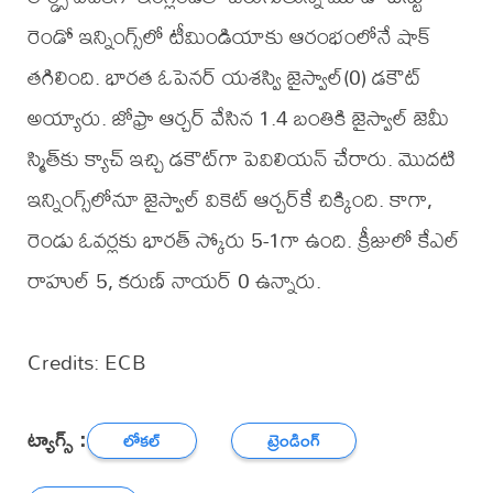
రెండో ఇన్నింగ్స్‌లో టీమిండియాకు ఆరంభంలోనే షాక్
తగిలింది. భారత ఓపెనర్ యశస్వి జైస్వాల్‌(0) డకౌట్‌
అయ్యారు. జోఫ్రా ఆర్చర్‌ వేసిన 1.4 బంతికి జైస్వాల్‌ జెమీ
స్మిత్‌కు క్యాచ్‌ ఇచ్చి డకౌట్‌గా పెవిలియన్ చేరారు. మొదటి
ఇన్నింగ్స్‌లోనూ జైస్వాల్‌ వికెట్ ఆర్చర్‌కే చిక్కింది. కాగా,
రెండు ఓవర్లకు భారత్‌ స్కోరు 5-1గా ఉంది. క్రీజులో కేఎల్‌
రాహుల్‌ 5, కరుణ్‌ నాయర్‌ 0 ఉన్నారు.
Credits: ECB
ట్యాగ్స్ :
లోకల్
ట్రెండింగ్