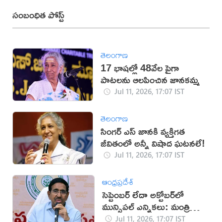
సంబంధిత పోస్ట్
తెలంగాణ
17 భాషల్లో 48వేల పైగా
పాటలను ఆలపించిన జానకమ్మ
Jul 11, 2026, 17:07 IST
తెలంగాణ
సింగర్ ఎస్ జానకి వ్యక్తిగత
జీవితంలో అన్నీ విషాద ఘటనలే!
Jul 11, 2026, 17:07 IST
ఆంధ్రప్రదేశ్
సెప్టెంబర్ లేదా అక్టోబర్‌లో
మున్సిపల్ ఎన్నికలు: మంత్రి
నారాయణ
Jul 11, 2026, 17:07 IST