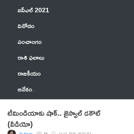
ఐపీఎల్ 2021
వినోదం
పంచాంగం
రాశి ఫలాలు
రాజకీయం
అనేకం
టీమిండియాకు షాక్‌.. జైస్వాల్‌ డకౌట్‌
(వీడియో)
By Pavan
68
Jul 13, 2025, 16:07 IST