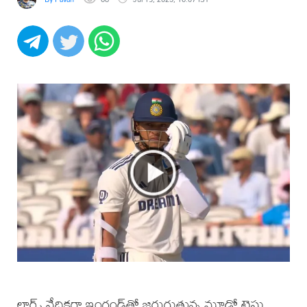
లార్డ్స్‌ వేదికగా ఇంగ్లండ్‌తో జరుగుతున్న మూడో టెస్టు