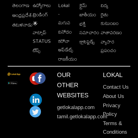
తెలంగాణ
ఉద్యోగాలు
Lokal
క్రైమ్
విద్య
-
ట్రెండింగ్
జాతీయం
రైతు
ఆంధ్రప్రదేశ్
మగువ
కుటుంబం
🌟
భక్తి
తమిళనాడు
వినోదం
వాట్సాప్
సమాచారం
వాతావరణం
STATUS
కరోనా
క్లాసిఫైడ్స్
వ్యాపార
అప్‌డేట్స్
టిప్స్
ప్రపంచం
రాజకీయం
OUR
LOKAL
OTHER
Contact Us
WEBSITES
About Us
Privacy
getlokalapp.com
Policy
tamil.getlokalapp.com
Terms &
Conditions