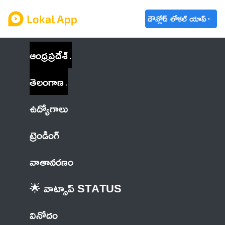
డౌన్లోడ్ లోకల్ యాప్
ఆంధ్రప్రదేశ్
తెలంగాణ
ఉద్యోగాలు
ట్రెండింగ్
వాతావరణం
🌟 వాట్సాప్ STATUS
వినోదం