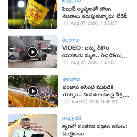
ఆంధ్రప్రదేశ్
పెయిడ్ ఆర్టిస్టులతో దొంగ
శిబిరాలు నడుపుతున్నారు: టీడీపీ
Aug 07, 2026, 11:08 IST
తెలంగాణ
VIDEO: బస్సు ఢీకొని
యువకుడు మృతి.. రెచ్చిపోయిన
స్థానికులు!
Aug 07, 2026, 11:08 IST
తెలంగాణ
పంజాబ్ అసెంబ్లీ ముట్టడికి
యత్నం.. నిరసనకారులపై నీళ్ల
ఫిరంగులు!
Aug 07, 2026, 11:08 IST
ఆంధ్రప్రదేశ్
త్వరలో సంజీవని పథకం అమలు:
చంద్రబాబు