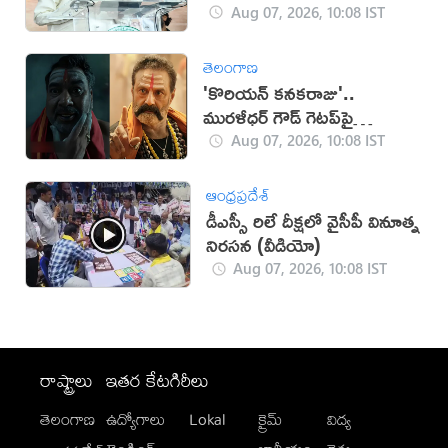
Aug 07, 2026, 10:08 IST
తెలంగాణ
'కొరియన్ కనకరాజు'..
మురళీధర్ గౌడ్ గెటప్‌పై
విమర్శలు!
Aug 07, 2026, 10:08 IST
ఆంధ్రప్రదేశ్
డీఎస్సీ రిలే దీక్ష‌లో వైసీపీ వినూత్న
నిర‌స‌న‌ (వీడియో)
Aug 07, 2026, 10:08 IST
రాష్ట్రాలు
ఇతర కేటగిరీలు
తెలంగాణ
ఉద్యోగాలు
Lokal
క్రైమ్
విద్య
-