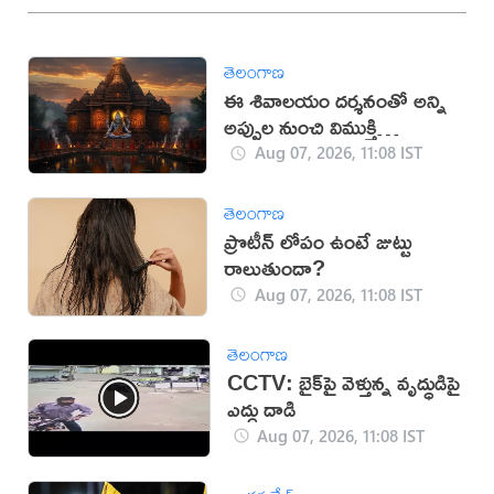
తెలంగాణ
ఈ శివాలయం దర్శనంతో అన్ని
అప్పుల నుంచి విముక్తి
లభిస్తుందట!
Aug 07, 2026, 11:08 IST
తెలంగాణ
ప్రొటీన్ లోపం ఉంటే జుట్టు
రాలుతుందా?
Aug 07, 2026, 11:08 IST
తెలంగాణ
CCTV: బైక్‌పై వెళ్తున్న వృద్ధుడిపై
ఎద్దు దాడి
Aug 07, 2026, 11:08 IST