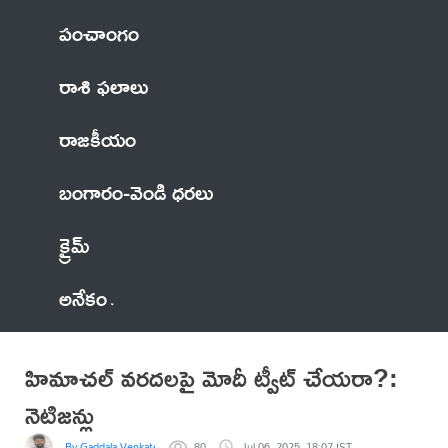
పంచాంగం
రాశి ఫలాలు
రాజకీయం
బంగారం-వెండి ధరలు
క్రైమ్
అనేకం
హిమాచల్ వరదలపై మోదీ ట్వీట్ చేయరా?:
నెటిజన్లు
By Gaddala VenkateswaraRao
80
Jul 06, 2025, 18:07 IST