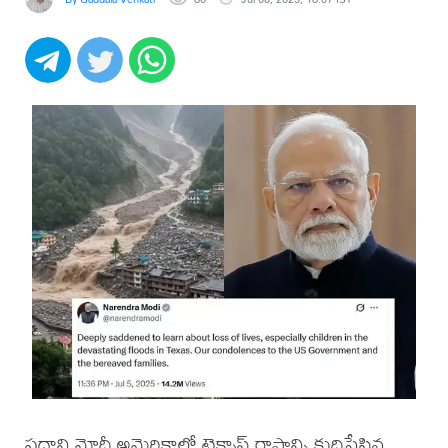
ప్రధాని మోదీ అమెరికాలో టెక్సాస్‌ రాష్ట్రాన్ని కుదిపేసిన