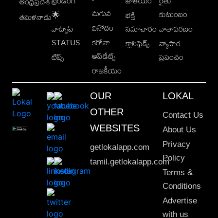
ట్రెండింగ్
జాతీయం
రైతు
ఆంధ్రప్రదేశ్
మగువ
కుటుంబం
🌟
భక్తి
తమిళనాడు
వినోదం
వాట్సాప్
సమాచారం
వాతావరణం
STATUS
కరోనా
క్లాసిఫైడ్స్
వ్యాపార
అప్‌డేట్స్
టిప్స్
ప్రపంచం
రాజకీయం
OUR
LOKAL
OTHER
Contact Us
WEBSITES
About Us
Privacy
getlokalapp.com
Policy
tamil.getlokalapp.com
Terms &
Conditions
Advertise
with us