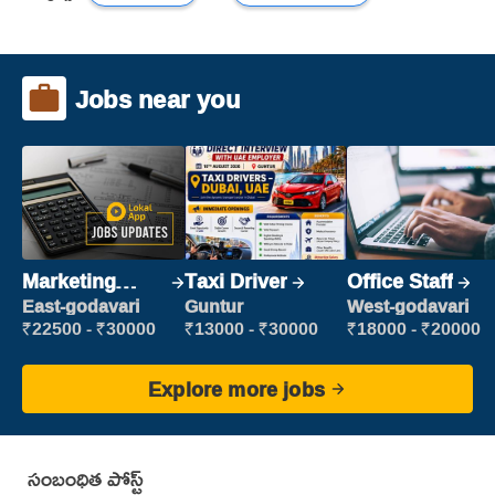
Jobs near you
Marketing
Taxi Driver
Office Staff
Executive
East-godavari
Guntur
West-godavari
₹22500 - ₹30000
₹13000 - ₹30000
₹18000 - ₹20000
Explore more jobs
సంబంధిత పోస్ట్