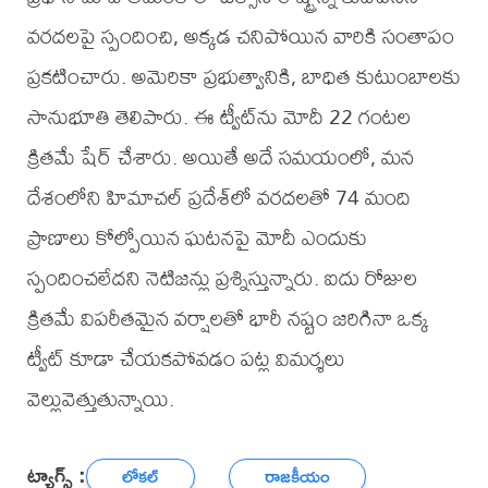
వరదలపై స్పందించి, అక్కడ చనిపోయిన వారికి సంతాపం
ప్రకటించారు. అమెరికా ప్రభుత్వానికి, బాధిత కుటుంబాలకు
సానుభూతి తెలిపారు. ఈ ట్వీట్‌ను మోదీ 22 గంటల
క్రితమే షేర్ చేశారు. అయితే అదే సమయంలో, మన
దేశంలోని హిమాచల్ ప్రదేశ్‌లో వరదలతో 74 మంది
ప్రాణాలు కోల్పోయిన ఘటనపై మోదీ ఎందుకు
స్పందించలేదని నెటిజన్లు ప్రశ్నిస్తున్నారు. ఐదు రోజుల
క్రితమే విపరీతమైన వర్షాలతో భారీ నష్టం జరిగినా ఒక్క
ట్వీట్ కూడా చేయకపోవడం పట్ల విమర్శలు
వెల్లువెత్తుతున్నాయి.
ట్యాగ్స్ :
లోకల్
రాజకీయం