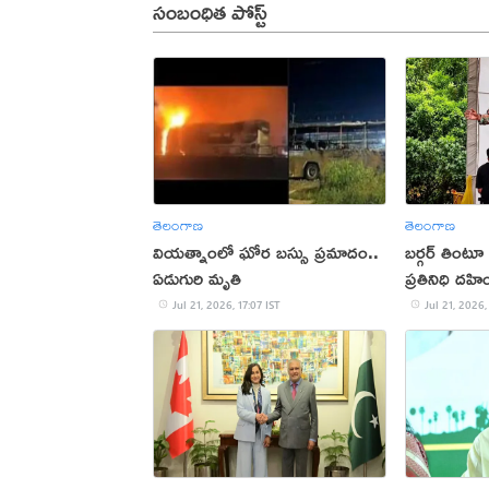
సంబంధిత పోస్ట్
తెలంగాణ
తెలంగాణ
వియత్నాంలో ఘోర బస్సు ప్రమాదం..
బర్గర్ తింటూ
ఏడుగురి మృతి
ప్రతినిధి దహ
Jul 21, 2026, 17:07 IST
Jul 21, 2026,