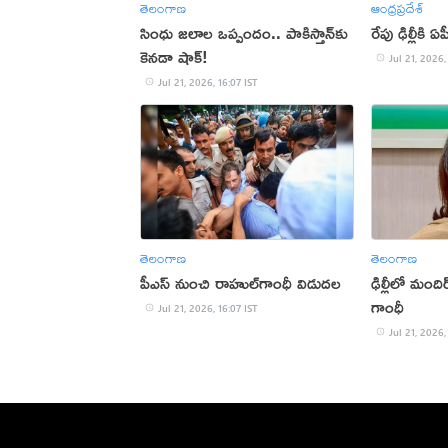
తెలంగాణ
ఆంధ్రప్రదేశ్
సింధు జలాల ఒప్పందం.. పాకిస్తాన్‌కు
రేపు ఢిల్లీకి
కెనడా షాక్!
Jul 21, 2026,
Jul 21, 2026, 16:07 IST
తెలంగాణ
తెలంగాణ
పీఎస్‌ నుంచి రాహుల్‌గాంధీ విడుదల
ఢిల్లీలో మందిర
గాంధీ
Jul 21, 2026, 16:07 IST
Jul 21, 2026,