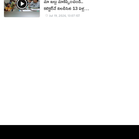
మా ఇల్లు మాకిప్పించండి..
కలెక్టర్‌నే నిలదీసిన 13 ఏళ్ల
బాలుడు!
Jul 19, 2026, 13:07 IST