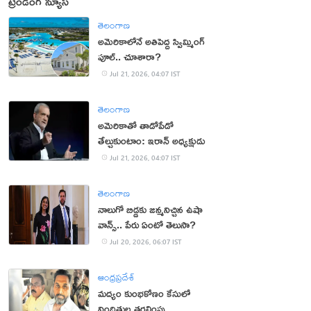
ట్రెండింగ్ న్యూస్
తెలంగాణ
అమెరికాలోనే అతిపెద్ద స్విమ్మింగ్‌
పూల్‌.. చూశారా?
Jul 21, 2026, 04:07 IST
తెలంగాణ
అమెరికాతో తాడోపేడో
తేల్చుకుంటాం: ఇరాన్ అధ్యక్షుడు
Jul 21, 2026, 04:07 IST
తెలంగాణ
నాలుగో బిడ్డకు జన్మనిచ్చిన ఉషా
వాన్స్.. పేరు ఏంటో తెలుసా?
Jul 20, 2026, 06:07 IST
ఆంధ్రప్రదేశ్
మద్యం కుంభకోణం కేసులో
నిందితుల తరలింపు