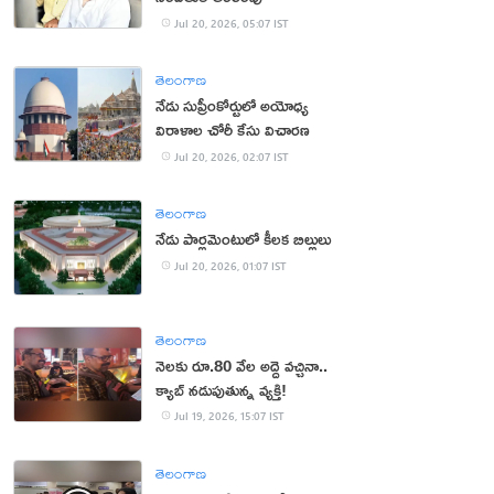
Jul 20, 2026, 05:07 IST
తెలంగాణ
నేడు సుప్రీంకోర్టులో అయోధ్య
విరాళాల చోరీ కేసు విచారణ
Jul 20, 2026, 02:07 IST
తెలంగాణ
నేడు పార్లమెంటులో కీలక బిల్లులు
Jul 20, 2026, 01:07 IST
తెలంగాణ
నెలకు రూ.80 వేల అద్దె వచ్చినా..
క్యాబ్ నడుపుతున్న వ్యక్తి!
Jul 19, 2026, 15:07 IST
తెలంగాణ