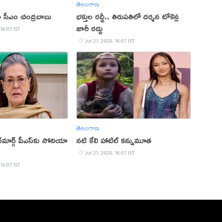
తెలంగాణ
 ఏపీ సీఎం చంద్రబాబు
భక్తుల రద్దీ.. తిరుపతిలో దర్శన టోకెన్ల
జారీ రద్దు
 16:07 IST
Jul 21, 2026, 16:07 IST
తెలంగాణ
్‌మార్గ్‌ పీఎస్‌కు సోనియా
నటి కేలి హాటిల్ కన్నుమూత
Jul 21, 2026, 16:07 IST
 16:07 IST