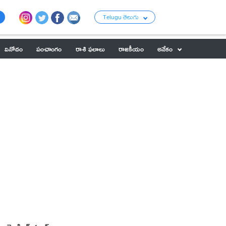
Telugu తెలుగు
వినోదం
పంచాంగం
రాశి ఫలాలు
రాజకీయం
అనేకం