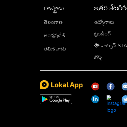
రాష్ట్రాలు
ఇతర కేటగిర
తెలంగాణ
ఉద్యోగాలు
ట్రెండింగ్
ఆంధ్రప్రదేశ్
🌟 వాట్సాప్ S
తమిళనాడు
టిప్స్