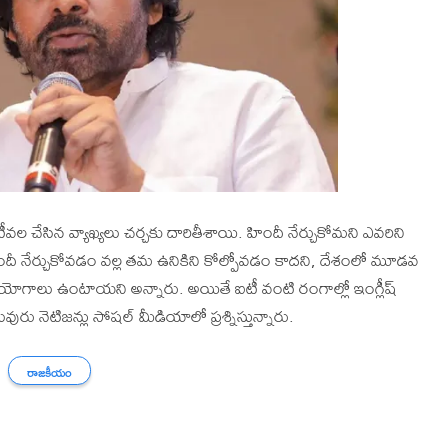
ఇటీవల చేసిన వ్యాఖ్యలు చర్చకు దారితీశాయి. హిందీ నేర్చుకోమని ఎవరిని
ీ నేర్చుకోవడం వల్ల తమ ఉనికిని కోల్పోవడం కాదని, దేశంలో మూడవ
పయోగాలు ఉంటాయని అన్నారు. అయితే ఐటీ వంటి రంగాల్లో ఇంగ్లీష్
రు నెటిజన్లు సోషల్ మీడియాలో ప్రశ్నిస్తున్నారు.
రాజకీయం