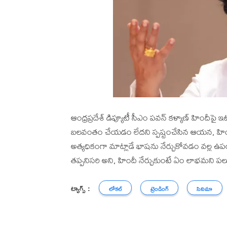
ఆంధ్రప్రదేశ్ డిప్యూటీ సీఎం పవన్ కళ్యాణ్ హిందీపై 
బలవంతం చేయడం లేదని స్పష్టంచేసిన ఆయన, హింద
అత్యధికంగా మాట్లాడే భాషను నేర్చుకోవడం వల్ల ఉ
తప్పనిసరి అని, హిందీ నేర్చుకుంటే ఏం లాభమని పలువు
ట్యాగ్స్ :
లోకల్
ట్రెండింగ్
సినిమా