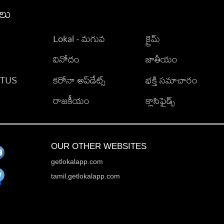
ీలు
Lokal - మగువ
క్రైమ్
వినోదం
జాతీయం
TATUS
కరోనా అప్‌డేట్స్
భక్తి సమాచారం
రాజకీయం
క్లాసిఫైడ్స్
OUR OTHER WEBSITES
getlokalapp.com
tamil.getlokalapp.com