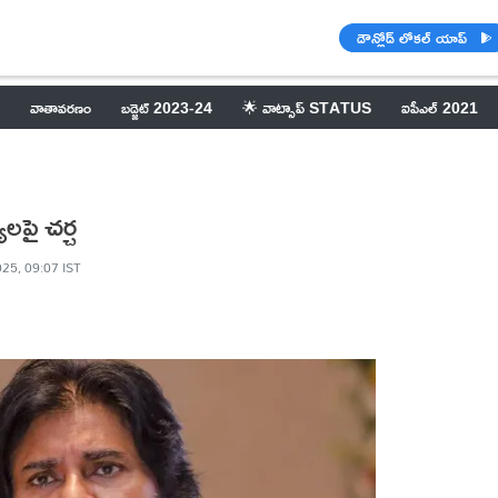
డౌన్లోడ్ లోకల్ యాప్
వాతావరణం
బడ్జెట్ 2023-24
🌟 వాట్సాప్ STATUS
ఐపీఎల్ 2021
యలపై చర్చ
025, 09:07 IST