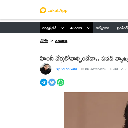
ఆంధ్రప్రదేశ్
తెలంగాణ
ఉద్యోగాలు
ట్రెండింగ్
హోమ్
తెలంగాణ
హిందీ నేర్చుకోవాల్సిందేనా.. పవన్ వ్యాఖ్
By Sai shivani
60
చూసినవారు
Jul 12, 2