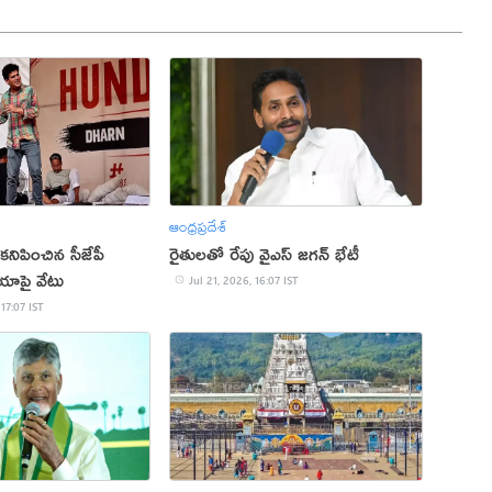
ఆంధ్రప్రదేశ్
 కనిపించిన సీజేపీ
రైతులతో రేపు వైఎస్ జగన్ భేటీ
ియాపై వేటు
Jul 21, 2026, 16:07 IST
 17:07 IST