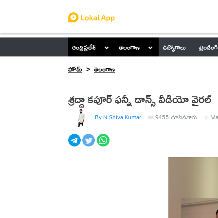
ఆంధ్రప్రదేశ్
తెలంగాణ
ఉద్యోగాలు
ట్రెండింగ్
హోమ్
తెలంగాణ
శ్రద్ధా కపూర్ ఫన్నీ డాన్స్ వీడియో వైరల్
By N Shiva Kumar
9455
చూసినవారు
Ma