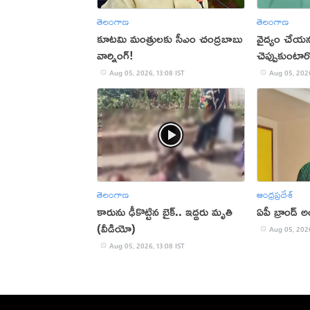
తెలంగాణ
తెలంగాణ
కూటమి మంత్రులకు సీఎం చంద్రబాబు
వైద్యం చేయన
వార్నింగ్!
చెప్పుకుంటా
డాక్టర్‌ ఫైర్ 
Aug 05, 2026, 13:08 IST
Aug 05, 2026
తెలంగాణ
ఆంధ్రప్రదేశ్
కారును ఢీకొట్టిన బైక్.. ఇద్దరు మృతి
ఏపీ బ్రాండ్ 
(వీడియో)
Aug 05, 2026
Aug 05, 2026, 13:08 IST