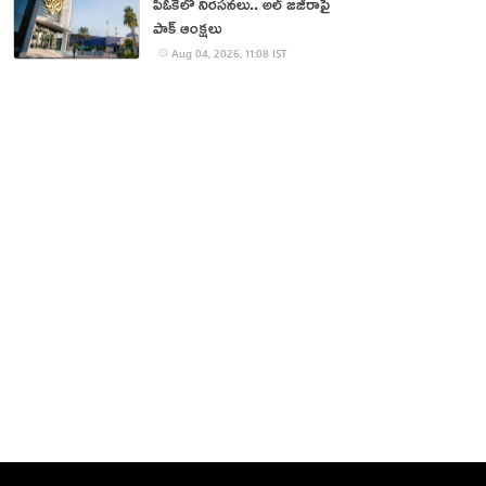
పీఓకేలో నిరసనలు.. అల్ జజీరాపై
పాక్ ఆంక్షలు
Aug 04, 2026, 11:08 IST