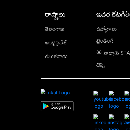
రాష్ట్రాలు
ఇతర కేటగిర
తెలంగాణ
ఉద్యోగాలు
ట్రెండింగ్
ఆంధ్రప్రదేశ్
🌟 వాట్సాప్ S
తమిళనాడు
టిప్స్