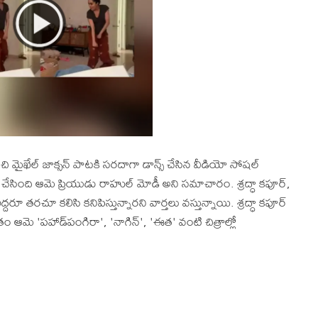
ధరించి మైఖేల్ జాక్సన్ పాటకి సరదాగా డాన్స్ చేసిన వీడియో సోషల్
చేసింది ఆమె ప్రియుడు రాహుల్ మోడీ అని సమాచారం. శ్రద్ధా కపూర్,
రూ తరచూ కలిసి కనిపిస్తున్నారని వార్తలు వస్తున్నాయి. శ్రద్ధా కపూర్
తుతం ఆమె 'పహాడ్‌పంగిరా', 'నాగిన్', 'ఈత' వంటి చిత్రాల్లో