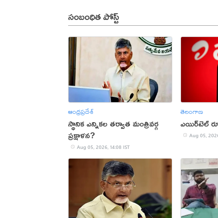
సంబంధిత పోస్ట్
ఆంధ్రప్రదేశ్
తెలంగాణ
స్థానిక ఎన్నికల తర్వాత మంత్రివర్గ
ఎయిర్‌టెల్ ర
ప్రక్షాళన?
Aug 05, 2026
Aug 05, 2026, 14:08 IST