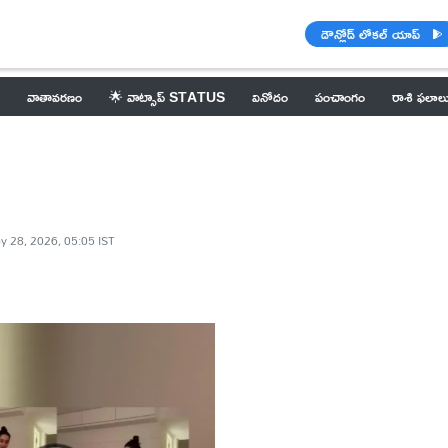
డౌన్లోడ్ లోకల్ యాప్
వాతావరణం
🌟 వాట్సాప్ STATUS
వినోదం
పంచాంగం
రాశి ఫలాల
y 28, 2026, 05:05 IST