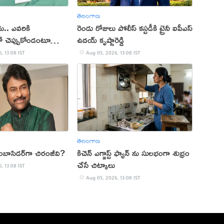
తెలంగాణ
ు.. ఎవరికి
రెండు రోజులు పోలీస్ కస్టడీకి ట్రైనీ ఐపీఎస్
రో చెప్పుకోండంటూ
ఉదయ్ కృష్ణారెడ్డి
(వీడియో)
, 13:08 IST
Aug 05, 2026, 13:08 IST
తెలంగాణ
అంబాసిడర్‌గా చిరంజీవి?
కిచెన్ ఎగ్జాస్ట్ ఫ్యాన్ ను సులభంగా శుభ్రం
చేసే చిట్కాలు
, 13:08 IST
Aug 05, 2026, 13:08 IST