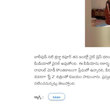
బాలీవుడ్ నటి శ్రద్ధా కపూర్ తన ఇంట్లో నైట్ డ్రెస్ 
మీడియాలో వైరల్ అవుతోంది. ఈ వీడియోను రికార్డు 
రాహుల్ మోడీ కొంతకాలంగా ప్రేమలో ఉన్నారని, వీరిద్ద
చివరిగా 'స్త్రీ 2' చిత్రంతో విజయం సాధించారు. ప్రస్
నటించనున్నట్లు తెలుస్తోంది.
ట్యాగ్స్ :
సినిమా