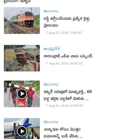
ట్రెండింగ్ న్యూస్
తెలంగాణ
రద్దీ తగ్గించేందుకు ప్రత్యేక రైళ్లు
ప్రారంభం
Aug 05, 2026, 11:08 IST
ఆంధ్రప్రదేశ్
కారంపూడి ఎస్ఐ వాసు స‌స్పెండ్‌
Aug 05, 2026, 10:08 IST
తెలంగాణ
కన్వర్ యాత్రలో మాతృభక్తి.. 60
ఏళ్ల తల్లిని పల్లకిలో మోసిన
కొడుకు, కోడలు!
Aug 05, 2026, 07:08 IST
తెలంగాణ
చిన్నారుల కోసం మొత్తం
విమానాన్నే బుక్ చేసిన