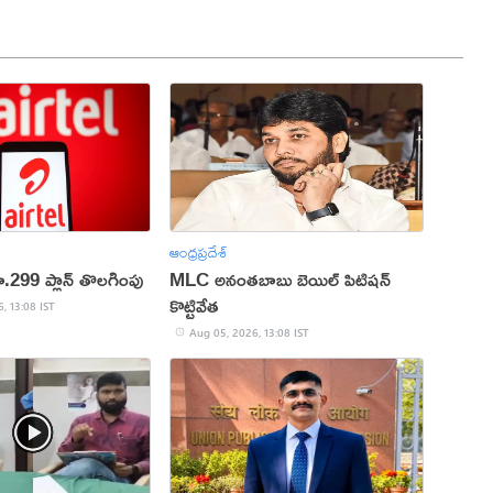
ఆంధ్రప్రదేశ్
ూ.299 ప్లాన్ తొలగింపు
MLC అనంతబాబు బెయిల్ పిటిషన్
కొట్టివేత
, 13:08 IST
Aug 05, 2026, 13:08 IST