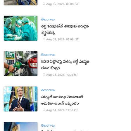
యూట్యూబర్
Aug 05, 2026, 06:08 IST
తెలంగాణ
తల్లి కడుపులోనే శిశువుకు అరుదైన
శస్త్రచికిత్స
Aug 05, 2026, 05:08 IST
తెలంగాణ
E20 పెట్రోల్‌పై వెనక్కి తగ్గే పరిస్థితి
లేదు: కేంద్రం
Aug 04, 2026, 16:08 IST
తెలంగాణ
హార్ముజ్ జలసంధి తెరవడానికి
అమెరికా-ఇరాన్ ఒప్పందం
Aug 04, 2026, 13:08 IST
తెలంగాణ