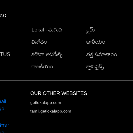
ీలు
Lokal - మగువ
క్రైమ్
వినోదం
జాతీయం
TATUS
కరోనా అప్‌డేట్స్
భక్తి సమాచారం
రాజకీయం
క్లాసిఫైడ్స్
OUR OTHER WEBSITES
getlokalapp.com
tamil.getlokalapp.com