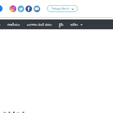
Telugu తెలుగు
ు
రాజకీయం
బంగారం-వెండి ధరలు
క్రైమ్
అనేకం