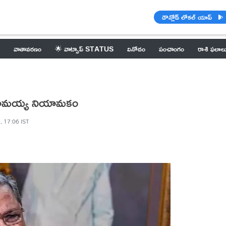
డౌన్లోడ్ లోకల్ యాప్
వాతావరణం
🌟 వాట్సాప్ STATUS
వినోదం
పంచాంగం
రాశి ఫలాల
సిద్దరామయ్య నియామకం
, 17:06 IST