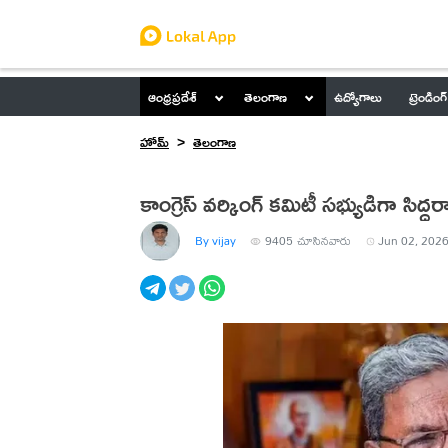
ఆంధ్రప్రదేశ్
తెలంగాణ
ఉద్యోగాలు
ట్రెండింగ్
హోమ్
తెలంగాణ
కాంగ్రెస్ వర్కింగ్ కమిటీ సభ్యుడిగా 
By vijay
9405
చూసినవారు
Jun 02, 2026