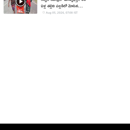
ఏళ్ల తల్లిని పల్లకిలో మోసిన
కొడుకు, కోడలు!
Aug 05, 2026, 07:08 IST