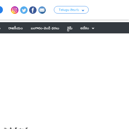
Telugu తెలుగు
ు
రాజకీయం
బంగారం-వెండి ధరలు
క్రైమ్
అనేకం