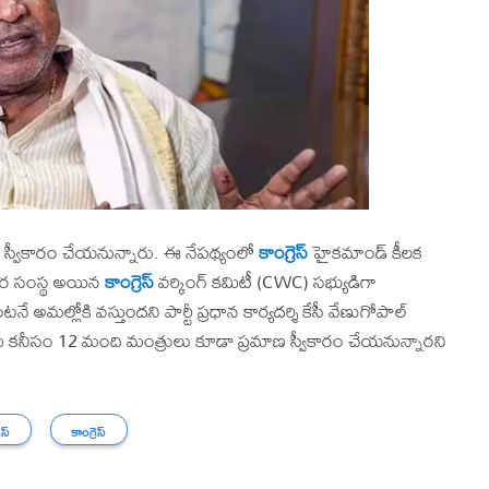
ాణ స్వీకారం చేయనున్నారు. ఈ నేపథ్యంలో
కాంగ్రెస్
హైకమాండ్ కీలక
ికార సంస్థ అయిన
కాంగ్రెస్
వర్కింగ్ కమిటీ (CWC) సభ్యుడిగా
ల్లోకి వస్తుందని పార్టీ ప్రధాన కార్యదర్శి కేసీ వేణుగోపాల్
తో పాటు కనీసం 12 మంది మంత్రులు కూడా ప్రమాణ స్వీకారం చేయనున్నారని
ెస్
కాంగ్రెస్