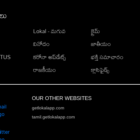
ీలు
Lokal - మగువ
క్రైమ్
వినోదం
జాతీయం
TATUS
కరోనా అప్‌డేట్స్
భక్తి సమాచారం
రాజకీయం
క్లాసిఫైడ్స్
OUR OTHER WEBSITES
getlokalapp.com
tamil.getlokalapp.com