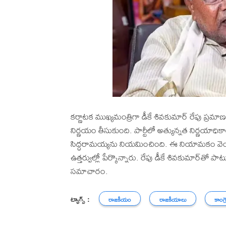
కర్ణాటక ముఖ్యమంత్రిగా డీకే శివకుమార్ రేపు ప్రమ
నిర్ణయం తీసుకుంది. పార్టీలో అత్యున్నత నిర్ణయాధ
సిద్ధరామయ్యను నియమించింది. ఈ నియామకం వెంటనే అమ
ఉత్తర్వుల్లో పేర్కొన్నారు. రేపు డీకే శివకుమార్‌
సమాచారం.
ట్యాగ్స్ :
రాజకీయం
రాజకీయాలు
కాంగ్ర