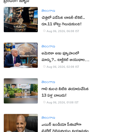
ట్రెండింగ్ న్యూస్
తెలంగాణ
చెత్తలో పడేసిన లాటరీ టికెట్..
రూ.11 కోట్లు గెలుచుకుంది!
Aug 06, 2026, 06:08 IST
తెలంగాణ
అమెరికా అణు వ్యూహంలో
మార్పు?.. టాక్టికల్ ఆయుధాలకు
ప్రాధాన్యం!
Aug 06, 2026, 02:08 IST
తెలంగాణ
గాలి నుంచి నీటిని తయారుచేసిన
13 ఏళ్ల బాలుడు!
Aug 06, 2026, 01:08 IST
తెలంగాణ
ఎయిర్ ఇండియా సీఈవోగా
టెవోల్డే గెబ్రెమరియం నియామకం