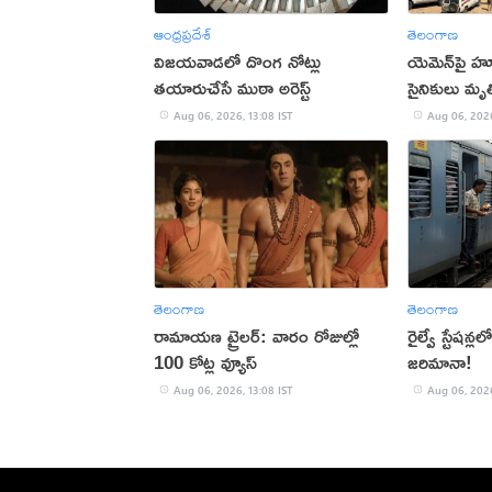
ఆంధ్రప్రదేశ్
తెలంగాణ
విజయవాడలో దొంగ నోట్లు
యెమెన్‌పై హ
తయారుచేసే ముఠా అరెస్ట్
సైనికులు మృత
Aug 06, 2026, 13:08 IST
Aug 06, 2026
తెలంగాణ
తెలంగాణ
రామాయణ ట్రైలర్: వారం రోజుల్లో
రైల్వే స్టేషన్ల
100 కోట్ల వ్యూస్
జరిమానా!
Aug 06, 2026, 13:08 IST
Aug 06, 2026