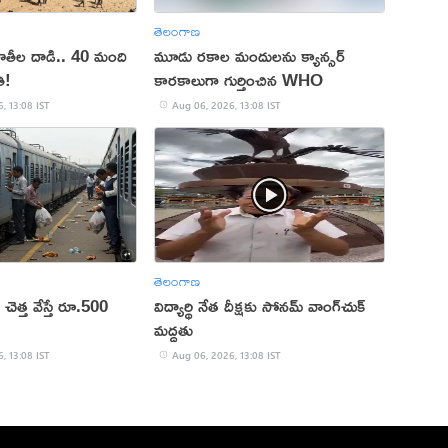
తెలంగాణ
ూతీల దాడి.. 40 మంది
మూడు రకాల మందులను క్యాన్సర్
ి!
కారకాలుగా గుర్తించిన WHO
, 13:08 IST
Aug 06, 2026, 13:08 IST
తెలంగాణ
లో చెత్త వేస్తే రూ.500
విద్యార్థి నేత దీక్షకు సోనమ్ వాంగ్‌చుక్
మద్దతు
, 13:08 IST
Aug 06, 2026, 13:08 IST