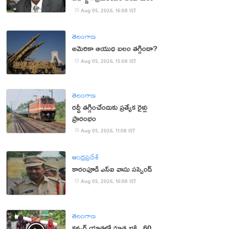
Aug 05, 2026, 16:08 IST
తెలంగాణ
అమెరికా ఆయుధ బలం తగ్గిందా?
Aug 05, 2026, 15:08 IST
తెలంగాణ
రద్దీ తగ్గించేందుకు ప్రత్యేక రైళ్లు
ప్రారంభం
Aug 05, 2026, 11:08 IST
ఆంధ్రప్రదేశ్
కారంపూడి ఎస్ఐ వాసు స‌స్పెండ్‌
Aug 05, 2026, 10:08 IST
తెలంగాణ
కన్వర్ యాత్రలో మాతృభక్తి.. 60