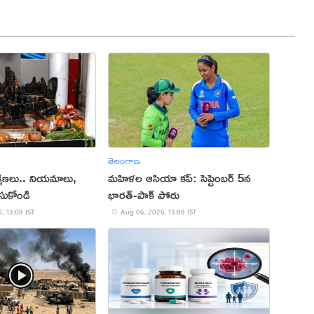
తెలంగాణ
్షిణలు.. నియమాలు,
మహిళల ఆసియా కప్‌: సెప్టెంబర్ 5న
సుకోండి
భారత్-పాక్ పోరు
, 13:08 IST
Aug 06, 2026, 13:08 IST