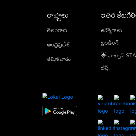
రాష్ట్రాలు
ఇతర కేటగిర
తెలంగాణ
ఉద్యోగాలు
ట్రెండింగ్
ఆంధ్రప్రదేశ్
🌟 వాట్సాప్ S
తమిళనాడు
టిప్స్