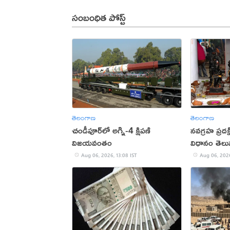
సంబంధిత పోస్ట్
తెలంగాణ
తెలంగాణ
చండీపూర్‌లో అగ్ని-4 క్షిపణి
నవగ్రహ ప్రదక
విజయవంతం
విధానం తెలు
Aug 06, 2026, 13:08 IST
Aug 06, 2026