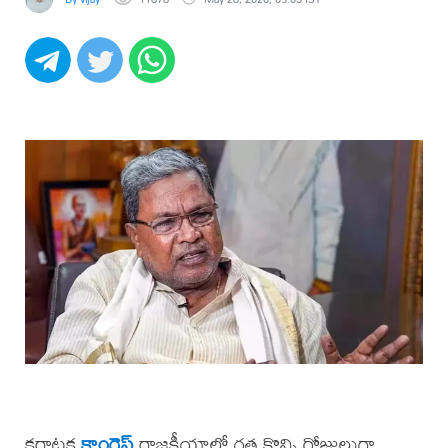
కర్ణాటక
కాంగ్రెస్
రాజకీయాల్లో గత కొన్ని రోజులుగా