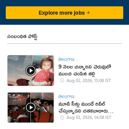
Explore more jobs
సంబంధిత పోస్ట్
తెలంగాణ
9 నెలల చిన్నారిని చెరువులో
ముంచి చంపిన తల్లి
Aug 02, 2026, 15:08 IST
తెలంగాణ
మూవీ సీన్లు ముందే రివీల్
చేస్తున్నాడని చితకబాదారు
(వీడియో)
Aug 02, 2026, 14:08 IST