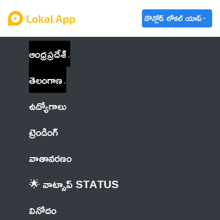
డౌన్లోడ్ లోకల్ యాప్
ఆంధ్రప్రదేశ్
తెలంగాణ
ఉద్యోగాలు
ట్రెండింగ్
వాతావరణం
🌟 వాట్సాప్ STATUS
వినోదం