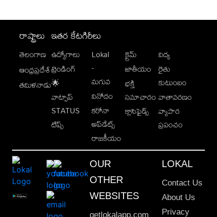
రాష్ట్రాలు
ఇతర కేటగిరీలు
తెలంగాణ
ఉద్యోగాలు
Lokal
క్రైమ్
విద్య
-
ట్రెండింగ్
జాతీయం
రైతు
ఆంధ్రప్రదేశ్
మగువ
కుటుంబం
🌟
భక్తి
తమిళనాడు
వినోదం
వాట్సాప్
సమాచారం
వాతావరణం
STATUS
కరోనా
క్లాసిఫైడ్స్
వ్యాపార
అప్‌డేట్స్
టిప్స్
ప్రపంచం
రాజకీయం
OUR
LOKAL
OTHER
Contact Us
WEBSITES
About Us
Privacy
getlokalapp.com