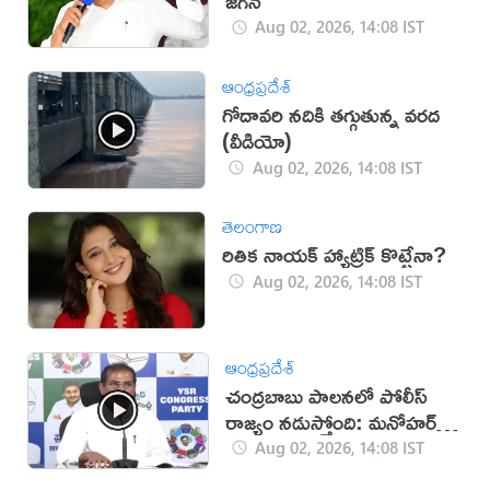
జగన్
Aug 02, 2026, 14:08 IST
ఆంధ్రప్రదేశ్
గోదావరి నదికి తగ్గుతున్న వరద
(వీడియో)
Aug 02, 2026, 14:08 IST
తెలంగాణ
రితిక నాయక్ హ్యాట్రిక్ కొట్టేనా?
Aug 02, 2026, 14:08 IST
ఆంధ్రప్రదేశ్
చంద్రబాబు పాలనలో పోలీస్
రాజ్యం నడుస్తోంది: మనోహర్
రెడ్డి
Aug 02, 2026, 14:08 IST