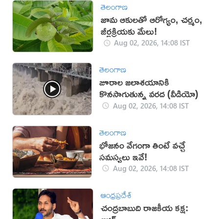
తెలంగాణ
జామ ఆకులతో ఆరోగ్యం, చర్మం,
జీర్ణక్రియకు మేలు!
Aug 02, 2026, 14:08 IST
తెలంగాణ
జూరాల జలాశయానికి
కొనసాగుతున్న వరద (వీడియో)
Aug 02, 2026, 14:08 IST
తెలంగాణ
భోజనం వేగంగా తింటే వచ్చే
సమస్యలు ఇవే!
Aug 02, 2026, 14:08 IST
ఆంధ్రప్రదేశ్
చంద్రబాబుది రాజకీయ కక్ష: