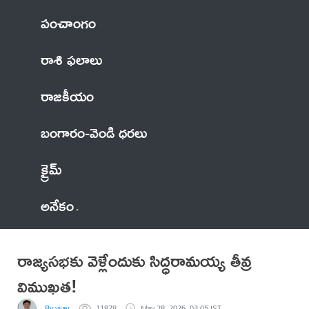
పంచాంగం
రాశి ఫలాలు
రాజకీయం
బంగారం-వెండి ధరలు
క్రైమ్
అనేకం
రాజ్యసభకు వెళ్లేందుకు సిద్ధరామయ్య తీవ్ర
విముఖత!
By vijay
11878
May 28, 2026, 03:05 IST