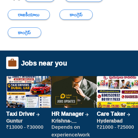
రాజకీయాలు
కాంగ్రెస్
కాంగ్రెస్
Jobs near you
Taxi Driver
HR Manager
Care Taker
Guntur
Krishna-
Hyderabad
vijayawada
₹13000 - ₹30000
Depends on
₹21000 - ₹25000
experience/work