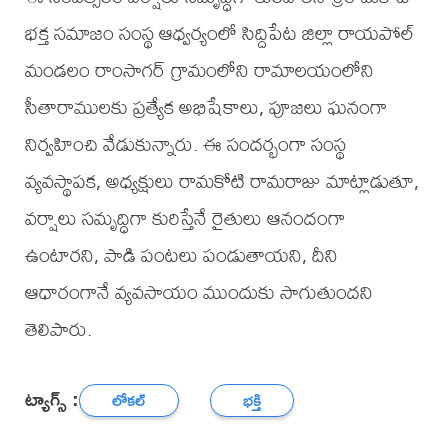
భక్త సమాజం సంస్థ ఆధ్వర్యంలో సిద్దిపేట జిల్లా రాయపోల్
మండలం రాంసాగర్ గ్రామంలోని రామాలయంలోని
సీతారాములకు ప్రత్యేక అభిషేకాలు, పూజలు ఘనంగా
నిర్వహించి వేడుకున్నారు. ఈ సందర్భంగా సంస్థ
వ్యవస్థాపక, అధ్యక్షులు రామకోటి రామరాజు మాట్లాడుతూ,
వర్షాలు సమృద్ధిగా కురిస్తేనే రైతులు ఆనందంగా
ఉంటారని, పాడి పంటలు పండుతాయని, దీని
ఆధారంగానే వ్యవసాయం ముందుకు సాగుతుందని
తెలిపారు.
ట్యాగ్స్ :
లోకల్
భక్తి