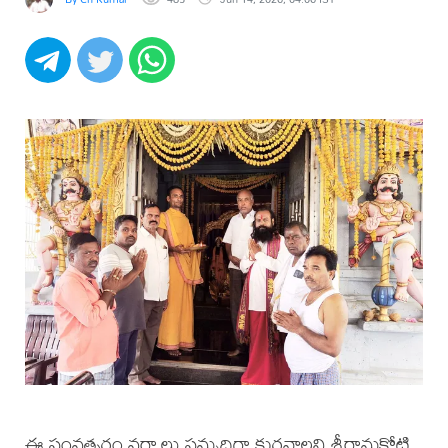
ఈ సంవత్సరం వర్షాలు సమృద్ధిగా కురవాలని శ్రీరామకోటి