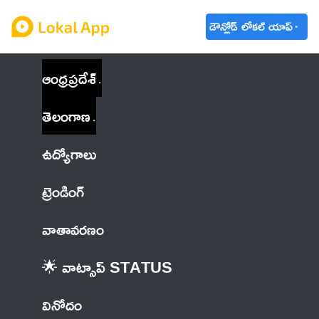
డౌన్లోడ్ లోకల్ యాప్
ఆంధ్రప్రదేశ్
తెలంగాణ
ఉద్యోగాలు
ట్రెండింగ్
వాతావరణం
🌟 వాట్సాప్ STATUS
వినోదం