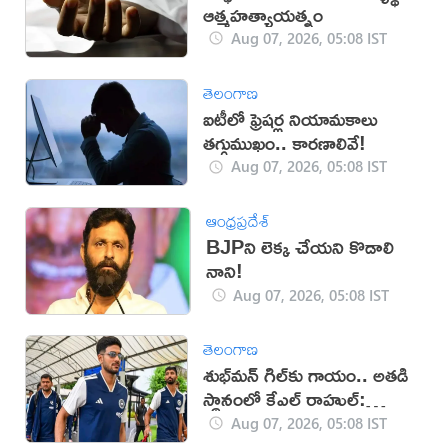
ఆత్మహత్యాయత్నం
Aug 07, 2026, 05:08 IST
తెలంగాణ
ఐటీలో ఫ్రెషర్ల నియామకాలు
తగ్గుముఖం.. కారణాలివే!
Aug 07, 2026, 05:08 IST
ఆంధ్రప్రదేశ్
BJPని లెక్క చేయని కొడాలి
నాని!
Aug 07, 2026, 05:08 IST
తెలంగాణ
శుభ్‌మన్‌ గిల్‌కు గాయం.. అతడి
స్థానంలో కేఎల్ రాహుల్:
బీసీసీఐ
Aug 07, 2026, 05:08 IST