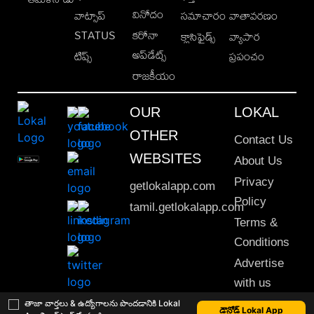
వినోదం
వాట్సాప్
సమాచారం
వాతావరణం
STATUS
కరోనా
క్లాసిఫైడ్స్
వ్యాపార
అప్‌డేట్స్
టిప్స్
ప్రపంచం
రాజకీయం
OUR
LOKAL
OTHER
Contact Us
WEBSITES
About Us
Privacy
getlokalapp.com
Policy
tamil.getlokalapp.com
Terms &
Conditions
Advertise
with us
Sitemap
తాజా వార్తలు & ఉద్యోగాలను పొందడానికి Lokal
డౌన్లోడ్ Lokal App