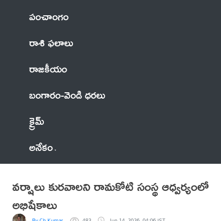
పంచాంగం
రాశి ఫలాలు
రాజకీయం
బంగారం-వెండి ధరలు
క్రైమ్
అనేకం
వర్షాలు కురవాలని రామకోటి సంస్థ ఆధ్వర్యంలో
అభిషేకాలు
By Ch Kumar
483
Jun 14, 2026, 04:06 IST