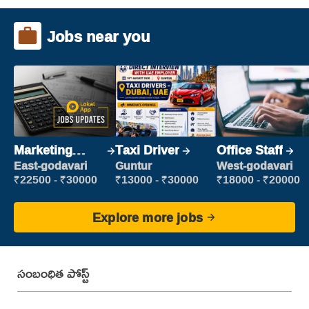
Jobs near you
Marketing
Taxi Driver
Office Staff
Executive
East-godavari
Guntur
West-godavari
₹22500 - ₹30000
₹13000 - ₹30000
₹18000 - ₹20000
Explore more jobs
సంబంధిత పోస్ట్