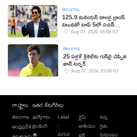
తెలంగాణ
125.9 మిలియన్ డాలర్ల బ్రాండ్
విలువతో టాప్ 5లో సచిన్
టెండూల్కర్
Aug 07, 2026, 05:08 IST
తెలంగాణ
25 ఏళ్లకే క్రికెట్‌కు గుడ్‌బై చెప్పిన
జాన్ టర్నర్
Aug 07, 2026, 05:08 IST
రాష్ట్రాలు
ఇతర కేటగిరీలు
తెలంగాణ
ఉద్యోగాలు
Lokal
క్రైమ్
విద్య
-
ట్రెండింగ్
జాతీయం
రైతు
ఆంధ్రప్రదేశ్
మగువ
కుటుంబం
🌟
భక్తి
తమిళనాడు