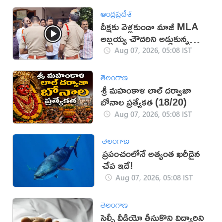
ఆంధ్రప్రదేశ్
దీక్షకు వెళ్లకుండా మాజీ MLA
అబ్బ‌య్య చౌద‌రిని అడ్డుకున్న
పోలీసులు (వీడియో)
Aug 07, 2026, 05:08 IST
తెలంగాణ
శ్రీ మహంకాళి లాల్ దర్వాజా
బోనాల ప్రత్యేకత (18/20)
Aug 07, 2026, 05:08 IST
తెలంగాణ
ప్రపంచంలోనే అత్యంత ఖరీదైన
చేప ఇదే!
Aug 07, 2026, 05:08 IST
తెలంగాణ
సెల్ఫీ వీడియో తీసుకొని విద్యార్థిని