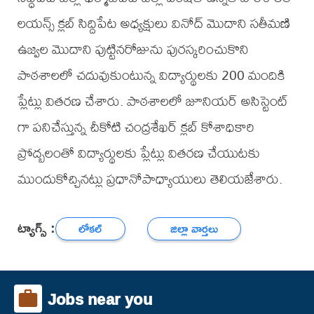
లయన్స్ క్లబ్ సిద్దిపేట అధ్యక్షులు వినోద్ మొదాని సతీమణి
ఉజ్వల మొదాని పుట్టినరోజును పురస్కరించుకొని
పాఠశాలలో చదువుకుంటున్న విద్యార్థులకు 200 మందికి
ప్లేట్లు వితరణ చేశారు. పాఠశాలలో జూనియర్ అసిస్టెంట్
గా పనిచేస్తున్న చీకోటి చంద్రశేఖర్ క్లబ్ కోశాధికారి
ప్రోద్బలంతో విద్యార్థులకు ప్లేట్లు వితరణ చేయుటకు
ముందుకోచ్చినట్లు ప్రధానోపాధ్యాయులు తెలియజేశారు.
ట్యాగ్స్ :
లోకల్
జిల్లా వార్తలు
Jobs near you