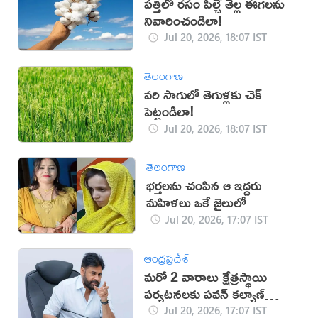
పత్తిలో రసం పీల్చే తెల్ల ఈగలను
నివారించండిలా!
Jul 20, 2026, 18:07 IST
తెలంగాణ
వరి సాగులో తెగుళ్లకు చెక్
పెట్టండిలా!
Jul 20, 2026, 18:07 IST
తెలంగాణ
భర్తలను చంపిన ఆ ఇద్దరు
మహిళలు ఒకే జైలులో
Jul 20, 2026, 17:07 IST
ఆంధ్రప్రదేశ్
మరో 2 వారాలు క్షేత్రస్థాయి
పర్యటనలకు పవన్ కల్యాణ్
దూరం
Jul 20, 2026, 17:07 IST