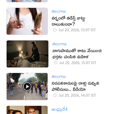
తెలంగాణ
వర్షంలో తడిస్తే జుట్టు
రాలుతుందా?
Jul 20, 2026, 15:07 IST
తెలంగాణ
నాగుపాముతో కాటు వేయించి
భర్తను చంపిన మహిళ
Jul 20, 2026, 15:07 IST
తెలంగాణ
నిరసనకారులపై రాళ్లు రువ్విన
పోలీసులు.. వీడియో
Jul 20, 2026, 14:07 IST
ఆంధ్రప్రదేశ్