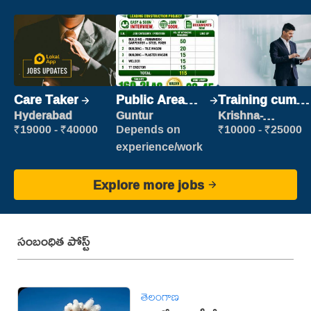
Care Taker
Public Area
Training cum
Cleaner
Placement
Hyderabad
Guntur
Krishna-
vijayawada
₹19000 - ₹40000
Depends on
₹10000 - ₹25000
experience/work
Explore more jobs
సంబంధిత పోస్ట్
తెలంగాణ