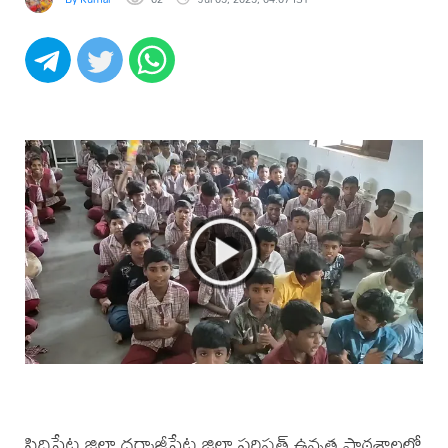
సిద్ధిపేట జిల్లా ధర్మాజీపేట జిల్లా పరిషత్ ఉన్నత పాఠశాలలో