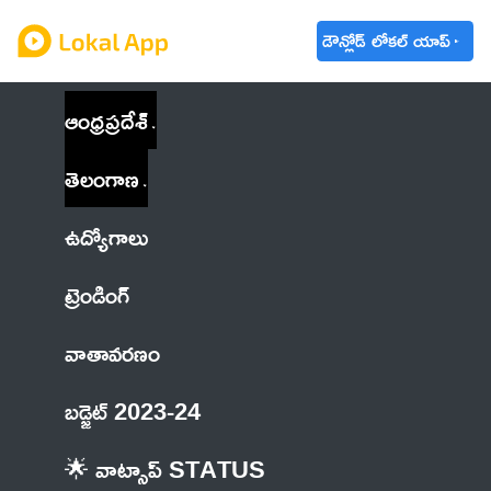
డౌన్లోడ్ లోకల్ యాప్
ఆంధ్రప్రదేశ్
తెలంగాణ
ఉద్యోగాలు
ట్రెండింగ్
వాతావరణం
బడ్జెట్ 2023-24
🌟 వాట్సాప్ STATUS