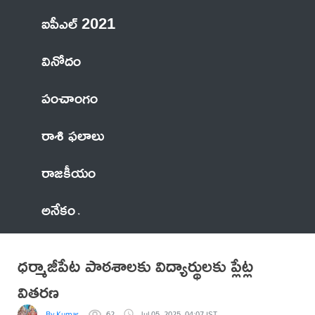
ఐపీఎల్ 2021
వినోదం
పంచాంగం
రాశి ఫలాలు
రాజకీయం
అనేకం
ధర్మాజీపేట పాఠశాలకు విద్యార్థులకు ప్లేట్ల
వితరణ
By Kumar
62
Jul 05, 2025, 04:07 IST