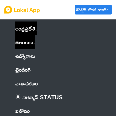
డౌన్లోడ్ లోకల్ యాప్
ఆంధ్రప్రదేశ్
తెలంగాణ
ఉద్యోగాలు
ట్రెండింగ్
వాతావరణం
🌟 వాట్సాప్ STATUS
వినోదం