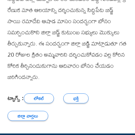
రేణుక మాత ఆలయాన్ని దర్శించుకున్న సిద్దిపేట జడ్జ్
సాయి రమాదేవి ఆషాడ మాసం సందర్భంగా బోనం
సమర్పించుకొని జిల్లా జడ్జ్ కుటుంబ సభ్యులు మొక్కులు
తీర్చుకున్నారు. ఈ సందర్భంగా జిల్లా జడ్జి మాట్లాడుతూ గత
20 రోజుల క్రితం అమ్మవారిని దర్శించుకోవడం వల్ల కోరిన
కోరిక తీర్చినందుకుగాను ఆదివారం బోనం చేయడం
జరిగిందన్నారు.
ట్యాగ్స్ :
లోకల్
భక్తి
జిల్లా వార్తలు