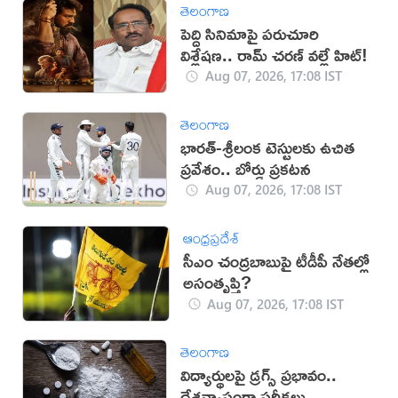
తెలంగాణ
పెద్ది సినిమాపై పరుచూరి
విశ్లేషణ.. రామ్ చరణ్ వల్లే హిట్!
Aug 07, 2026, 17:08 IST
తెలంగాణ
భారత్-శ్రీలంక టెస్టులకు ఉచిత
ప్రవేశం.. బోర్డు ప్రకటన
Aug 07, 2026, 17:08 IST
ఆంధ్రప్రదేశ్
సీఎం చంద్రబాబుపై టీడీపీ నేతల్లో
అసంతృప్తి?
Aug 07, 2026, 17:08 IST
తెలంగాణ
విద్యార్థులపై డ్రగ్స్ ప్రభావం..
దేశవ్యాప్తంగా పరీక్షలు