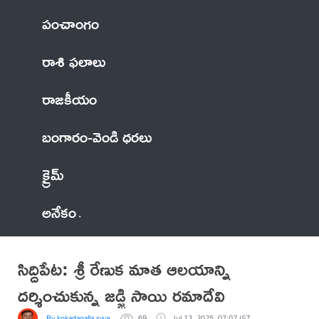
పంచాంగం
రాశి ఫలాలు
రాజకీయం
బంగారం-వెండి ధరలు
క్రైమ్
అనేకం
సిద్దిపేట: శ్రీ రేణుక మాత ఆలయాన్ని
దర్శించుకున్న జడ్జి సాయి రమాదేవి
By kokadagalla swamy
69
Jul 13, 2025, 07:07 IST