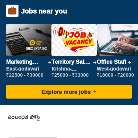
Jobs near you
Marketing
Territory Sales
Office Staff
Executive
Manager
East-godavari
Krishna-
West-godavari
vijayawada
₹22500 - ₹30000
₹25000 - ₹33000
₹18000 - ₹20000
Explore more jobs
సంబంధిత పోస్ట్