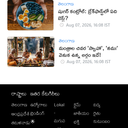
తెలంగాణ
షుగర్ కంట్రోల్: బ్రేక్‌ఫాస్ట్‌లో ఏది
బెస్ట్?
Aug 07, 2026, 16:08 IST
తెలంగాణ
మంత్రాల చివర 'స్వాహా', 'నమః'
వెనుక ఉన్న అర్థం ఇదే!
Aug 07, 2026, 16:08 IST
రాష్ట్రాలు
ఇతర కేటగిరీలు
తెలంగాణ
ఉద్యోగాలు
Lokal
క్రైమ్
విద్య
-
ట్రెండింగ్
జాతీయం
రైతు
ఆంధ్రప్రదేశ్
మగువ
కుటుంబం
🌟
భక్తి
తమిళనాడు