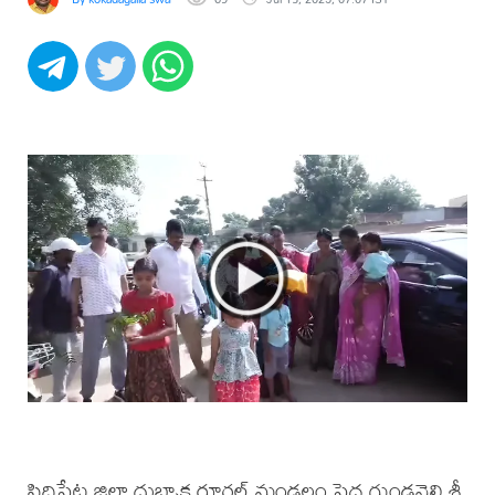
సిద్దిపేట జిల్లా దుబ్బాక రూరల్ మండలం పెద్ద గుండవెల్లి శ్రీ