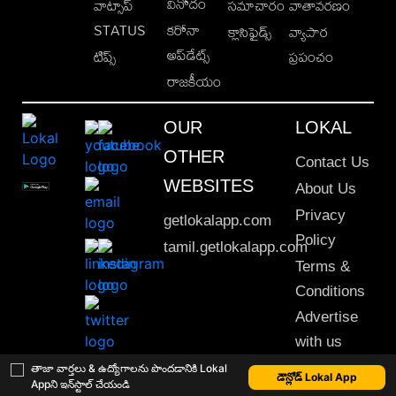
వినోదం
వాట్సాప్
సమాచారం
వాతావరణం
STATUS
కరోనా
క్లాసిఫైడ్స్
వ్యాపార
అప్‌డేట్స్
టిప్స్
ప్రపంచం
రాజకీయం
OUR
LOKAL
OTHER
Contact Us
WEBSITES
About Us
Privacy
getlokalapp.com
Policy
tamil.getlokalapp.com
Terms &
Conditions
Advertise
with us
Sitemap
తాజా వార్తలు & ఉద్యోగాలను పొందడానికి Lokal
డౌన్లోడ్ Lokal App
Appని ఇన్‌స్టాల్ చేయండి
This material may not be published, transmitted, rewritten or redistributed. © 2020 Lokal App. All rights reserved.