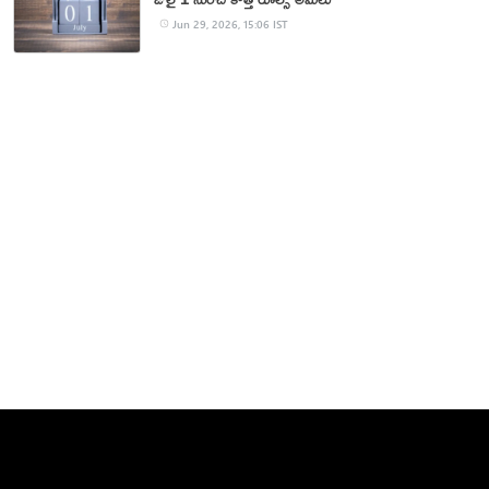
Jun 29, 2026, 15:06 IST