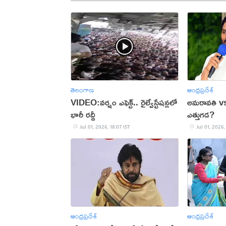
తెలంగాణ
ఆంధ్రప్రదేశ్
VIDEO:వర్షం ఎఫెక్ట్.. రైల్వేస్టేషన్లలో
అమరావతి vs మ
భారీ రద్దీ
ఎత్తుగడ?
Jul 01, 2026, 18:07 IST
Jul 01, 2026,
ఆంధ్రప్రదేశ్
ఆంధ్రప్రదేశ్