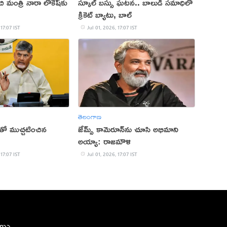
ంచి మంత్రి నారా లోకేష్‌కు
స్కూల్ బస్సు ఘటన.. బాలుడి సమాధిలో
క్రికెట్ బ్యాటు, బాల్
 17:07 IST
Jul 01, 2026, 17:07 IST
తెలంగాణ
ితో ముచ్చటించిన
జేమ్స్ కామెరూన్‌ను చూసి అభిమాని
అయ్యా: రాజమౌళి
 17:07 IST
Jul 01, 2026, 17:07 IST
ీలు