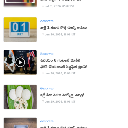
Jul 01, 2026, 05:07 IST
తెలంగాణ
జులై 1 నుంచి కొత్త రూల్స్ అమలు
Jun 30, 2026, 16:06 IST
తెలంగాణ
ఉదయం 6 గంటలకే మోదీకి
ఫోన్ చేయడానికి సిద్ధమైన ట్రంప్!
Jun 30, 2026, 10:06 IST
తెలంగాణ
ఇడ్లీ పేరు వెనుక వెయ్యేళ్ల చరిత్ర!
Jun 29, 2026, 16:06 IST
తెలంగాణ
జులై 1 నుంచి కొత్త రూల్స్ అమలు