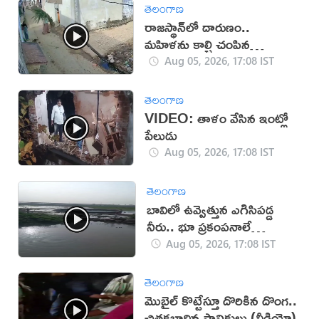
తెలంగాణ
రాజస్థాన్‌లో దారుణం..
మహిళను కాల్చి చంపిన
యువకుడు (వీడియో)
Aug 05, 2026, 17:08 IST
తెలంగాణ
VIDEO: తాళం వేసిన ఇంట్లో
పేలుడు
Aug 05, 2026, 17:08 IST
తెలంగాణ
బావిలో ఉవ్వెత్తున ఎగిసిపడ్డ
నీరు.. భూ ప్రకంపనాలే
కారణమా?
Aug 05, 2026, 17:08 IST
తెలంగాణ
మొబైల్ కొట్టేస్తూ దొరికిన దొంగ..
చితకబాదిన స్థానికులు (వీడియో)