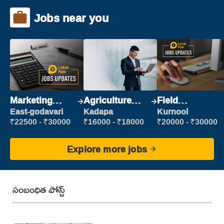
Jobs near you
Marketing
Agriculture
Field
Executive
Labour
Marketing
East-godavari
Kadapa
Kurnool
Executive
₹22500 - ₹30000
₹16000 - ₹18000
₹20000 - ₹30000
Explore more jobs
సంబంధిత పోస్ట్