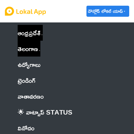
డౌన్లోడ్ లోకల్ యాప్
ఆంధ్రప్రదేశ్
తెలంగాణ
ఉద్యోగాలు
ట్రెండింగ్
వాతావరణం
🌟 వాట్సాప్ STATUS
వినోదం