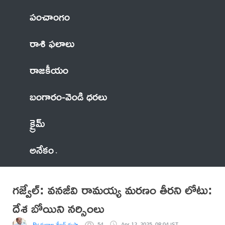
పంచాంగం
రాశి ఫలాలు
రాజకీయం
బంగారం-వెండి ధరలు
క్రైమ్
అనేకం
గజ్వేల్: వనజీవి రామయ్య మరణం తీరని లోటు:
దేశ బోయిని నర్సింలు
By గుడాల శేఖర్ గుప్తా
54
Apr 12, 2025, 08:04 IST