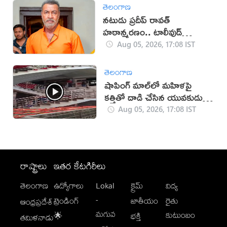
తెలంగాణ
నటుడు ప్రదీప్ రావత్
హఠాన్మరణం.. టాలీవుడ్
స్పందనపై విమర్శలు
Aug 05, 2026, 17:08 IST
తెలంగాణ
షాపింగ్ మాల్‌లో మహిళపై
కత్తితో దాడి చేసిన యువకుడు
(వీడియో)
Aug 05, 2026, 17:08 IST
రాష్ట్రాలు
ఇతర కేటగిరీలు
తెలంగాణ
ఉద్యోగాలు
Lokal
క్రైమ్
విద్య
-
ట్రెండింగ్
జాతీయం
రైతు
ఆంధ్రప్రదేశ్
మగువ
కుటుంబం
🌟
భక్తి
తమిళనాడు