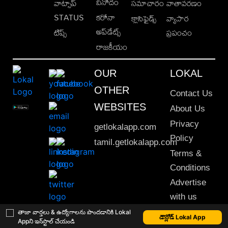
వినోదం
వాట్సాప్
సమాచారం
వాతావరణం
STATUS
కరోనా
క్లాసిఫైడ్స్
వ్యాపార
అప్‌డేట్స్
టిప్స్
ప్రపంచం
రాజకీయం
OUR
LOKAL
OTHER
Contact Us
WEBSITES
About Us
Privacy
getlokalapp.com
Policy
tamil.getlokalapp.com
Terms &
Conditions
Advertise
with us
Sitemap
తాజా వార్తలు & ఉద్యోగాలను పొందడానికి Lokal
డౌన్లోడ్ Lokal App
Appని ఇన్‌స్టాల్ చేయండి
This material may not be published, transmitted, rewritten or redistributed. © 2020 Lokal App. All rights reserved.