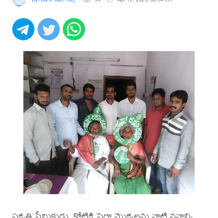
ప్రకృతి ప్రేమికుడు, కోటికి పైగా మొక్కలను నాటి వనాన్ని