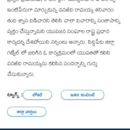
ఇంటిపేరుగా మార్చుకున్న వనజీవి రామయ్య శనివారం
తుది శ్వాస విడిచారని తెలిసి చాలా విచారాన్ని సంతాపాన్ని
వ్యక్తం చేస్తున్నామని యువజన సంఘాల రాష్ట్ర ప్రధాన
కార్యదర్శి దేశబోయిని నర్సింలు అన్నారు. సిద్దిపేట జిల్లా
గజ్వేల్ లో జరిగిన ఓ కార్యక్రమంలో యువతతో కలిసి
వనజీవి రామయ్యను కలిసిన సందర్భాన్ని గుర్తు
చేసుకున్నారు.
ట్యాగ్స్ :
లోకల్
ఇతర కంటెంట్
జిల్లా వార్తలు