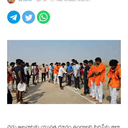
చెడు అలవాట్లకు యువత దూరం ఉండాలని సిద్ధిపేట జిల్లా