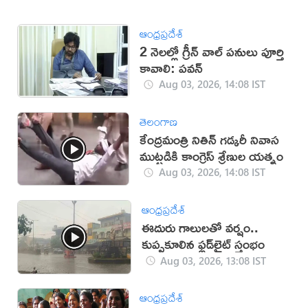
ఆంధ్రప్రదేశ్
2 నెలల్లో గ్రీన్ వాల్ పనులు పూర్తి
కావాలి: పవన్
Aug 03, 2026, 14:08 IST
తెలంగాణ
కేంద్రమంత్రి నితిన్ గడ్కరీ నివాస
ముట్టడికి కాంగ్రెస్ శ్రేణుల యత్నం
Aug 03, 2026, 14:08 IST
ఆంధ్రప్రదేశ్
ఈదురు గాలులతో వర్షం..
కుప్పకూలిన ఫ్లడ్‌లైట్‌ స్తంభం
Aug 03, 2026, 13:08 IST
ఆంధ్రప్రదేశ్