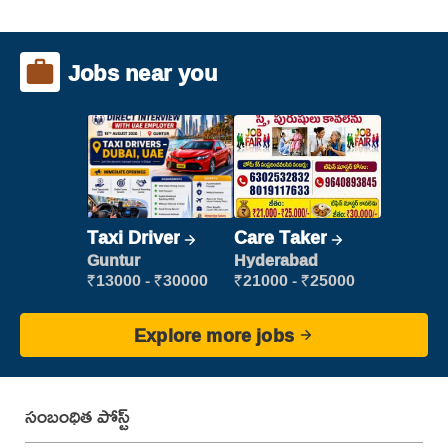
Jobs near you
Taxi Driver
Care Taker
Guntur
Hyderabad
₹13000 - ₹30000
₹21000 - ₹25000
Explore more jobs
సంబంధిత పోస్ట్