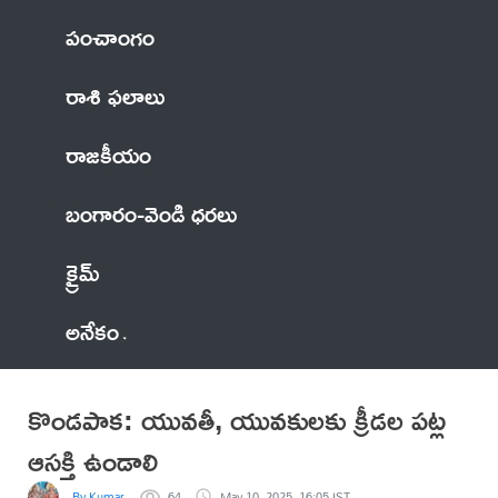
పంచాంగం
రాశి ఫలాలు
రాజకీయం
బంగారం-వెండి ధరలు
క్రైమ్
అనేకం
కొండపాక: యువతీ, యువకులకు క్రీడల పట్ల
ఆసక్తి ఉండాలి
By Kumar
64
May 10, 2025, 16:05 IST