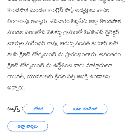
కొండపాక మండల కాంగ్రెస్ పార్టీ అధ్యక్షులు వాసరి
లింగారావు అన్నారు. శనివారం సిద్దిపేట జిల్లా కొండపాక
మండల పరిధిలోని వెలికట్ట గ్రామంలో పిఏసిఎస్ డైరెక్టర్
బూర్గుల సురేంధర్ రావు, ఆరుట్ల సంపత్ కుమార్ లతో
కలిసి క్రికెట్ టోర్నమెంట్ ను ప్రారంభించారు. అనంతరం
క్రికెట్ టోర్నమెంట్ ను ఉద్దేశించి వారు మాట్లాడుతూ
యువతీ, యువకులకు క్రీడల పట్ల ఆసక్తి ఉండాలని
అన్నారు.
ట్యాగ్స్ :
లోకల్
ఇతర కంటెంట్
జిల్లా వార్తలు