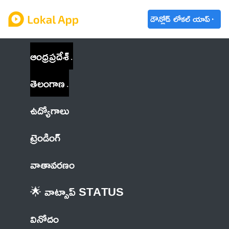
డౌన్లోడ్ లోకల్ యాప్
ఆంధ్రప్రదేశ్
తెలంగాణ
ఉద్యోగాలు
ట్రెండింగ్
వాతావరణం
🌟 వాట్సాప్ STATUS
వినోదం