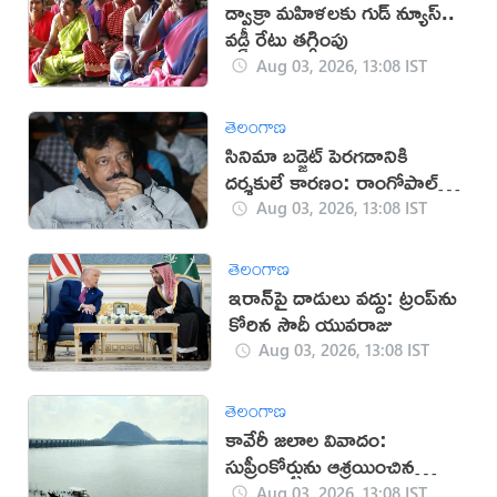
డ్వాక్రా మహిళలకు గుడ్ న్యూస్..
వడ్డీ రేటు తగ్గింపు
Aug 03, 2026, 13:08 IST
తెలంగాణ
సినిమా బడ్జెట్ పెరగడానికి
దర్శకులే కారణం: రాంగోపాల్
వర్మ
Aug 03, 2026, 13:08 IST
తెలంగాణ
ఇరాన్‌పై దాడులు వద్దు: ట్రంప్‌ను
కోరిన సౌదీ యువరాజు
Aug 03, 2026, 13:08 IST
తెలంగాణ
కావేరీ జలాల వివాదం:
సుప్రీంకోర్టును ఆశ్రయించిన
తమిళనాడు
Aug 03, 2026, 13:08 IST