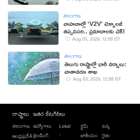
తెలంగాణ
వాహనాల్లో ‘V2V’ టెక్నాలజీ
తప్పనిసరి.. ప్రమాదాలకు చెక్!
Aug 03, 2026, 12:08 IST
తెలంగాణ
తెలుగు రాష్ట్రాల్లో భారీ వర్షాలు:
వాతావరణ శాఖ
Aug 03, 2026, 12:08 IST
రాష్ట్రాలు
ఇతర కేటగిరీలు
తెలంగాణ
ఉద్యోగాలు
Lokal
క్రైమ్
విద్య
-
ట్రెండింగ్
జాతీయం
రైతు
ఆంధ్రప్రదేశ్