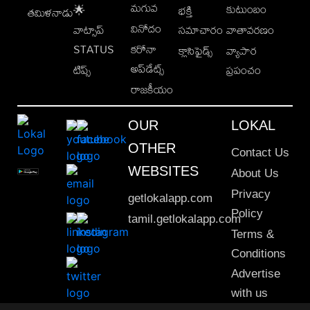
మగువ
కుటుంబం
🌟
భక్తి
తమిళనాడు
వినోదం
వాట్సాప్
సమాచారం
వాతావరణం
STATUS
కరోనా
క్లాసిఫైడ్స్
వ్యాపార
అప్‌డేట్స్
టిప్స్
ప్రపంచం
రాజకీయం
OUR
LOKAL
OTHER
Contact Us
WEBSITES
About Us
Privacy
getlokalapp.com
Policy
tamil.getlokalapp.com
Terms &
Conditions
Advertise
with us