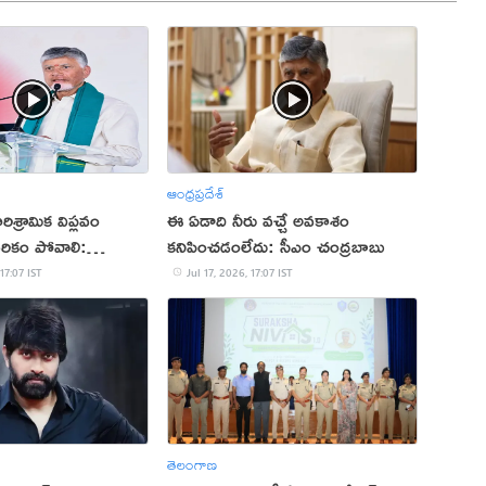
ఆంధ్రప్రదేశ్
ిశ్రామిక విప్లవం
ఈ ఏడాది నీరు వచ్చే అవకాశం
దరికం పోవాలి:
కనిపించడంలేదు: సీఎం చంద్రబాబు
 17:07 IST
Jul 17, 2026, 17:07 IST
తెలంగాణ