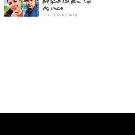
జైల్లో ప్రేమలో పడిన ఖైదీలు.. పెళ్లికి
కోర్టు అనుమతి
Jul 17, 2026, 01:07 IST