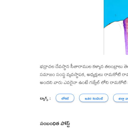
భద్రాచల దేవస్థాన సీతారాముల కళ్యాన తలంబ్రాలు తెల
సమాజం సంస్థ వ్యవస్థాపక, అధ్యక్షులు రామకోటి 
అందని వారు ఎవరైనా ఉంటే గజ్వేల్ లోని రామకోటి
ట్యాగ్స్ :
లోకల్
ఇతర కంటెంట్
జిల్లా వ
సంబంధిత పోస్ట్