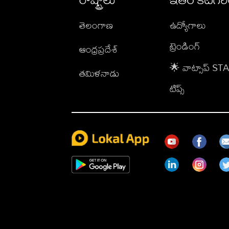
తెలంగాణ
ఉద్యోగాలు
ట్రెండింగ్
ఆంధ్రప్రదేశ్
🌟 వాట్సాప్ S
తమిళనాడు
టిప్స్