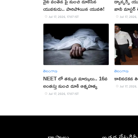
నైని వంతెన పై నుంచి దూకేసిన
డ్యాన్సర్స్
యువకుడు.. పారిపోయిన యువతి!
జానీ మాస్టర్
Jul 17, 2026, 17:07 IST
Jul 17, 2026,
తెలంగాణ
తెలంగాణ
NEET లో తక్కువ మార్కులు.. 16వ
కాలినడకన తి
అంతస్తు నుంచి దూకి ఆత్మహత్య
Jul 17, 2026,
Jul 17, 2026, 17:07 IST
రాష్ట్రాలు
ఇతర కేటగిర