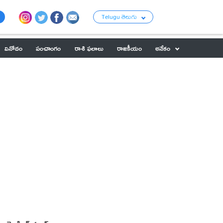
Telugu తెలుగు
వినోదం
పంచాంగం
రాశి ఫలాలు
రాజకీయం
అనేకం