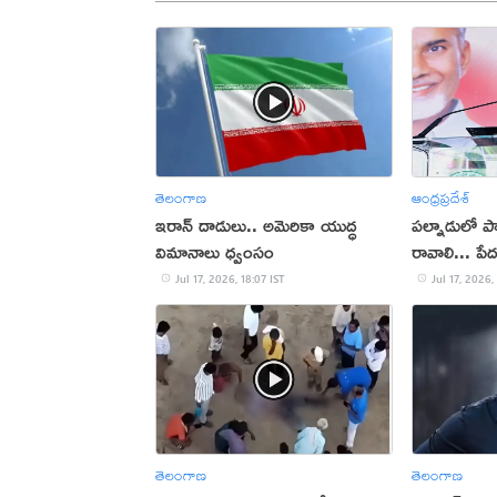
తెలంగాణ
ఆంధ్రప్రదేశ్
ఇరాన్‌ దాడులు.. అమెరికా యుద్ధ
పల్నాడులో పార
విమానాలు ధ్వంసం
రావాలి... పే
చంద్రబాబు
Jul 17, 2026, 18:07 IST
Jul 17, 2026,
తెలంగాణ
తెలంగాణ