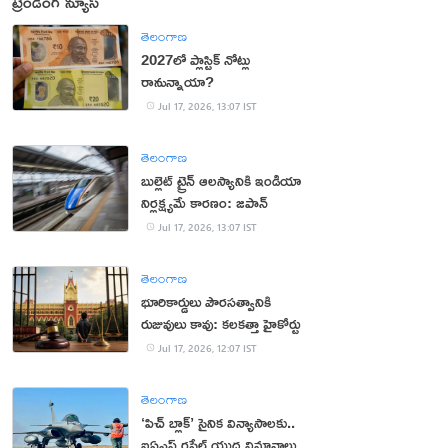
ట్రెండింగ్ న్యూస్
తెలంగాణ
2027లో ప్లాస్టిక్ నోట్లు
రానున్నాయా?
Jul 17, 2026, 13:07 IST
తెలంగాణ
బుల్లెట్ ట్రైన్ ఆలస్యానికి ఇండియా
నిర్లక్ష్యమే కారణం: జపాన్
Jul 17, 2026, 13:07 IST
తెలంగాణ
భూరికార్డులు పౌరసత్వానికి
రుజువులు కావు: కలకత్తా హైకోర్టు
Jul 17, 2026, 12:07 IST
తెలంగాణ
‘పిచ్ బ్లాక్’ సైనిక విన్యాసాల‌కు..
ఐఏఎఫ్ ర‌ఫేల్ యుద్ధ విమానాలు