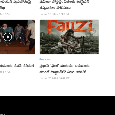
 యూనియన్ వ్యవహారంపై
మహిళా హాస్టళ్లు, పీజీలకు రిజిస్ట్రేషన్
 లేఖ
తప్పనిసరి: పోలీసులు
 17:07 IST
Jul 17, 2026, 17:07 IST
తెలంగాణ
రుమలకు పవన్‌ సతీమణి
ప్రభాస్ 'ఫౌజీ' దూకుడు: విడుదలకు
ముందే పెట్టుబడిలో సగం రికవరీ!
 16:07 IST
Jul 17, 2026, 16:07 IST
ీలు