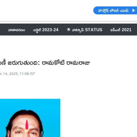
డౌన్లోడ్ లోకల్ యాప్
వాతావరణం
బడ్జెట్ 2023-24
🌟 వాట్సాప్ STATUS
ఐపీఎల్ 2021
ా పంపిణీ జరుగుతుంది: రామకోటి రామరాజు
n 14, 2025, 11:06 IST