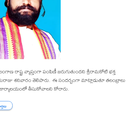
ంగాణ రాష్ట్ర వ్యాప్తంగా పంపిణీ జరుగుతుందని శ్రీరామకోటి భక్త
రామరాజు శనివారం తెలిపారు. ఈ సందర్బంగా మాట్లాడుతూ తలంబ్రాలు
 కార్యాలయంలో తీసుకోవాలని కోరారు.
ార్తలు