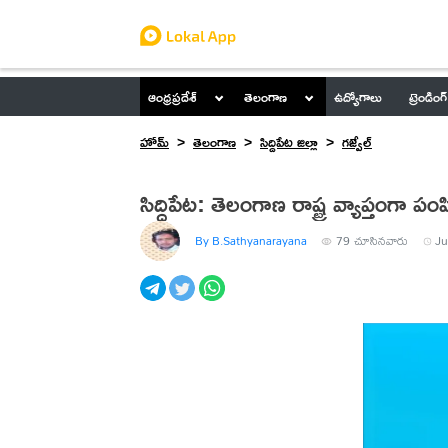
ఆంధ్రప్రదేశ్
తెలంగాణ
ఉద్యోగాలు
ట్రెండింగ్
హోమ్
తెలంగాణ
సిద్దిపేట జిల్లా
గ‌జ్వేల్‌
సిద్ధిపేట: తెలంగాణ రాష్ట్ర వ్యాప్తంగ
By B.Sathyanarayana
79
చూసినవారు
Ju