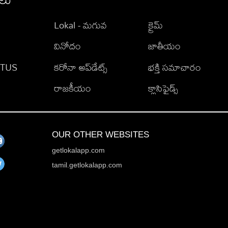
Lokal - మగువ
క్రైమ్
వినోదం
జాతీయం
TATUS
కరోనా అప్‌డేట్స్
భక్తి సమాచారం
రాజకీయం
క్లాసిఫైడ్స్
OUR OTHER WEBSITES
getlokalapp.com
tamil.getlokalapp.com