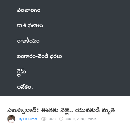
పంచాంగం
రాశి ఫలాలు
రాజకీయం
బంగారం-వెండి ధరలు
క్రైమ్
అనేకం
హుస్నాబాద్: ఈతకు వెళ్లి.. యువకుడి మృతి
By Ch Kumar
2078
Jun 03, 2026, 02:06 IST