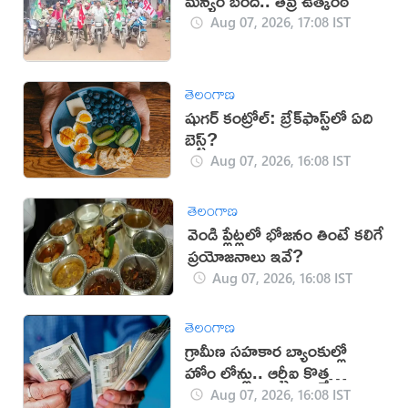
మన్యం బంద్.. తీవ్ర ఉత్కంఠ
Aug 07, 2026, 17:08 IST
తెలంగాణ
షుగర్ కంట్రోల్: బ్రేక్‌ఫాస్ట్‌లో ఏది
బెస్ట్?
Aug 07, 2026, 16:08 IST
తెలంగాణ
వెండి ప్లేట్లలో భోజనం తింటే కలిగే
ప్రయోజనాలు ఇవే?
Aug 07, 2026, 16:08 IST
తెలంగాణ
గ్రామీణ సహకార బ్యాంకుల్లో
హోం లోన్లు.. ఆర్బీఐ కొత్త
నిబంధనలు
Aug 07, 2026, 16:08 IST