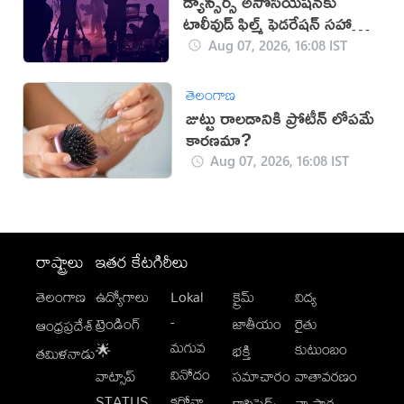
డ్యాన్సర్స్ అసోసియేషన్‌కు
టాలీవుడ్ ఫిల్మ్ ఫెడరేషన్ సహాయ
నిరాకరణ
Aug 07, 2026, 16:08 IST
తెలంగాణ
జుట్టు రాలడానికి ప్రోటీన్ లోపమే
కారణమా?
Aug 07, 2026, 16:08 IST
రాష్ట్రాలు
ఇతర కేటగిరీలు
తెలంగాణ
ఉద్యోగాలు
Lokal
క్రైమ్
విద్య
-
ట్రెండింగ్
జాతీయం
రైతు
ఆంధ్రప్రదేశ్
మగువ
కుటుంబం
🌟
భక్తి
తమిళనాడు
వినోదం
వాట్సాప్
సమాచారం
వాతావరణం
STATUS
కరోనా
క్లాసిఫైడ్స్
వ్యాపార