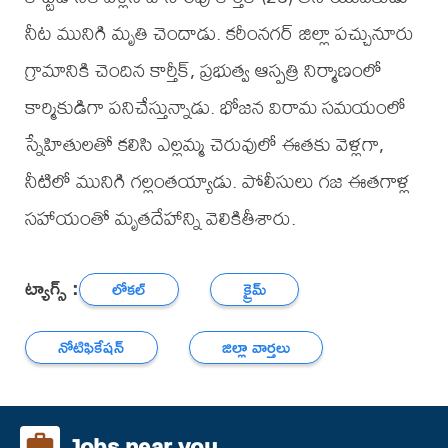
నీట మునిగి మృతి చెందాడు. కరీంనగర్ జిల్లా పచ్చునూరు
గ్రామానికి చెందిన కార్తీక్, ప్రభుత్వ ఆస్పత్రి నిర్మాణంలో
కార్మికుడిగా పనిచేస్తున్నాడు. భోజన విరామ సమయంలో
స్నేహితులతో కలిసి ఎల్లమ్మ చెరువులో ఈతకు వెళ్లగా,
నీటిలో మునిగి గల్లంతయ్యాడు. పోలీసులు గజ ఈతగాళ్ల
సహాయంతో మృతదేహాన్ని వెలికితీశారు.
ట్యాగ్స్ :
లోకల్
క్రైమ్
నోటిఫికేషన్
జిల్లా వార్తలు
Jobs near you