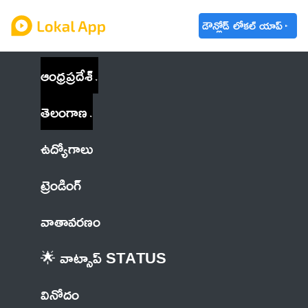
డౌన్లోడ్ లోకల్ యాప్
ఆంధ్రప్రదేశ్
తెలంగాణ
ఉద్యోగాలు
ట్రెండింగ్
వాతావరణం
🌟 వాట్సాప్ STATUS
వినోదం