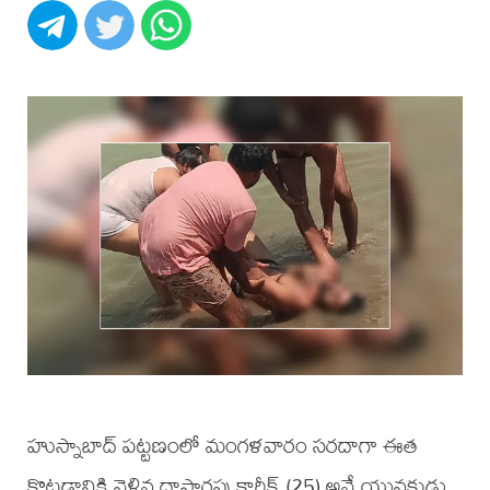
హుస్నాబాద్ పట్టణంలో మంగళవారం సరదాగా ఈత
కొట్టడానికి వెళ్లిన దాసారపు కార్తీక్ (25) అనే యువకుడు