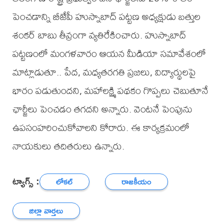
పెంచడాన్ని బీజేపీ హుస్నాబాద్ పట్టణ అధ్యక్షుడు బత్తుల
శంకర్ బాబు తీవ్రంగా వ్యతిరేకించారు. హుస్నాబాద్
పట్టణంలో మంగళవారం ఆయన మీడియా సమావేశంలో
మాట్లాడుతూ.. పేద, మధ్యతరగతి ప్రజలు, విద్యార్థులపై
భారం పడుతుందని, మహాలక్ష్మి పథకం గొప్పలు చెబుతూనే
ఛార్జీలు పెంచడం తగదని అన్నారు. వెంటనే పెంపును
ఉపసంహరించుకోవాలని కోరారు. ఈ కార్యక్రమంలో
నాయకులు తదితరులు ఉన్నారు.
ట్యాగ్స్ :
లోకల్
రాజకీయం
జిల్లా వార్తలు