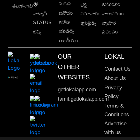
మగువ
కుటుంబం
🌟
భక్తి
తమిళనాడు
వినోదం
వాట్సాప్
సమాచారం
వాతావరణం
STATUS
కరోనా
క్లాసిఫైడ్స్
వ్యాపార
అప్‌డేట్స్
టిప్స్
ప్రపంచం
రాజకీయం
OUR
LOKAL
OTHER
Contact Us
WEBSITES
About Us
Privacy
getlokalapp.com
Policy
tamil.getlokalapp.com
Terms &
Conditions
Advertise
with us