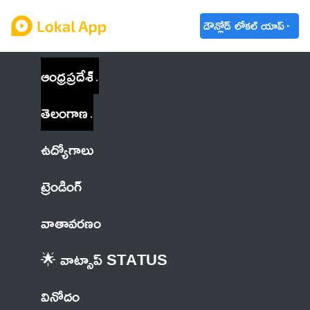
డౌన్లోడ్ లోకల్ యాప్
ఆంధ్రప్రదేశ్
తెలంగాణ
ఉద్యోగాలు
ట్రెండింగ్
వాతావరణం
🌟 వాట్సాప్ STATUS
వినోదం