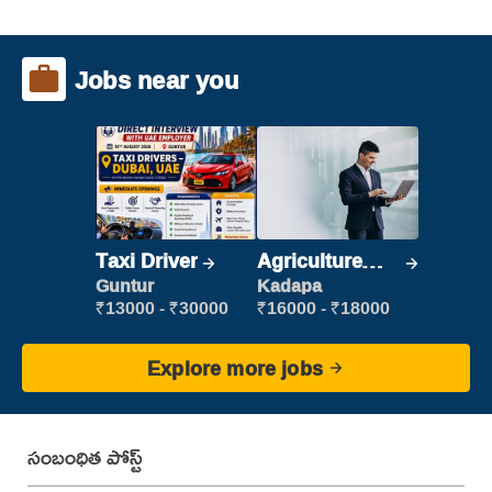
Jobs near you
Taxi Driver
Agriculture
Labour
Guntur
Kadapa
₹13000 - ₹30000
₹16000 - ₹18000
Explore more jobs
సంబంధిత పోస్ట్