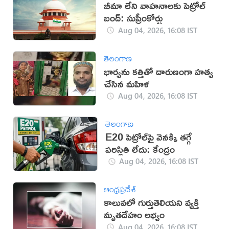
బీమా లేని వాహనాలకు పెట్రోల్
బంద్: సుప్రీంకోర్టు
Aug 04, 2026, 16:08 IST
తెలంగాణ
భార్యను కత్తితో దారుణంగా హత్య
చేసిన మహిళ
Aug 04, 2026, 16:08 IST
తెలంగాణ
E20 పెట్రోల్‌పై వెనక్కి తగ్గే
పరిస్థితి లేదు: కేంద్రం
Aug 04, 2026, 16:08 IST
ఆంధ్రప్రదేశ్
కాలువలో గుర్తుతెలియని వ్యక్తి
మృతదేహం లభ్యం
Aug 04, 2026, 16:08 IST