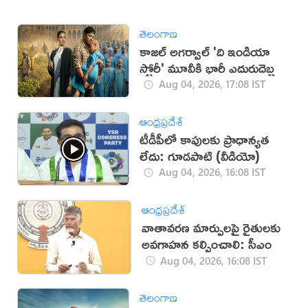
తెలంగాణ
కాజల్ అగర్వాల్ 'ది ఇండియా
స్టోరీ' మూవీకి భారీ ఎదురుదెబ్బ
Aug 04, 2026, 17:08 IST
ఆంధ్రప్రదేశ్
టీడీపీలో కాపులకు ప్రాధాన్యత
లేదు: గూడపాటి (వీడియో)
Aug 04, 2026, 16:08 IST
ఆంధ్రప్రదేశ్
వాతావరణ మార్పులపై రైతులకు
అవగాహన కల్పించాలి: సీఎం
Aug 04, 2026, 16:08 IST
తెలంగాణ