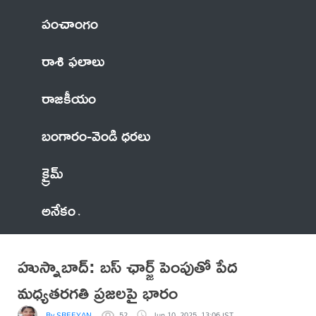
పంచాంగం
రాశి ఫలాలు
రాజకీయం
బంగారం-వెండి ధరలు
క్రైమ్
అనేకం
హుస్నాబాద్: బస్ ఛార్జ్ పెంపుతో పేద
మధ్యతరగతి ప్రజలపై భారం
By SREEYAN
52
Jun 10, 2025, 13:06 IST