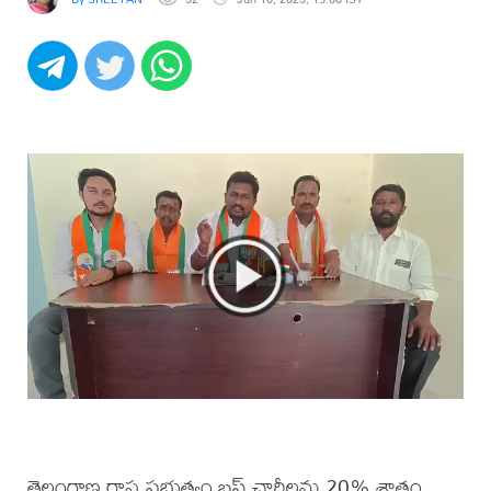
తెలంగాణ రాష్ట్ర ప్రభుత్వం బస్ ఛార్జీలను 20% శాతం