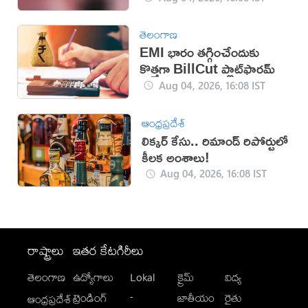
తెలంగాణ
EMI భారం తగ్గించేందుకు
కొత్తగా BillCut ప్లాట్‌ఫారమ్
Aug 04, 2026, 16:08 IST
ఆంధ్రప్రదేశ్
లిక్కర్ కేసు.. రిమాండ్​ రిపోర్టులో
కీలక అంశాలు!
Aug 04, 2026, 16:08 IST
రాష్ట్రాలు
ఇతర కేటగిరీలు
తెలంగాణ
ఉద్యోగాలు
Lokal
క్రైమ్
విద్య
-
ట్రెండింగ్
జాతీయం
రైతు
ఆంధ్రప్రదేశ్