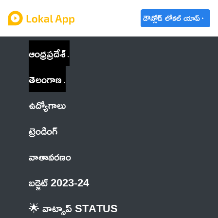
డౌన్లోడ్ లోకల్ యాప్
ఆంధ్రప్రదేశ్
తెలంగాణ
ఉద్యోగాలు
ట్రెండింగ్
వాతావరణం
బడ్జెట్ 2023-24
🌟 వాట్సాప్ STATUS