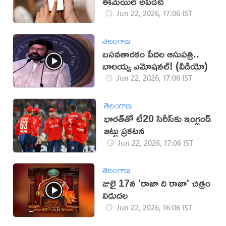
ఈమెయిల్ అప్‌డేట్
Jun 22, 2026, 17:06 IST
తెలంగాణ
బసవతారకం పేదల ఆసుపత్రి..
బాలయ్య ఎమోషనల్! (వీడియో)
Jun 22, 2026, 17:06 IST
తెలంగాణ
భారత్‌తో టీ20 సిరీస్‌కు ఇంగ్లండ్
జట్టు ప్రకటన
Jun 22, 2026, 17:06 IST
తెలంగాణ
జులై 17న 'రాజా ది రాజా' చిత్రం
విడుదల
Jun 22, 2026, 16:06 IST