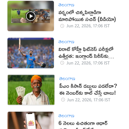
తెలంగాణ
వర్షంలో చిన్నపిల్లాడిగా
మారిపోయిన సచిన్ (వీడియో)
Jun 22, 2026, 17:06 IST
తెలంగాణ
విరాట్ కోహ్లీ ఫిట్‌నెస్ పరీక్షలో
ఉత్తీర్ణత: ఇంగ్లాండ్ సిరీస్‌కు
మార్గం సుగమం
Jun 22, 2026, 17:06 IST
తెలంగాణ
పీఎం కిసాన్ డబ్బులు పడలేదా?
ఈ నెంబర్‌కు కాల్‌ చేస్తే చాలు!
Jun 22, 2026, 17:06 IST
తెలంగాణ
6 నెలలు ఉచితంగా ఆధార్