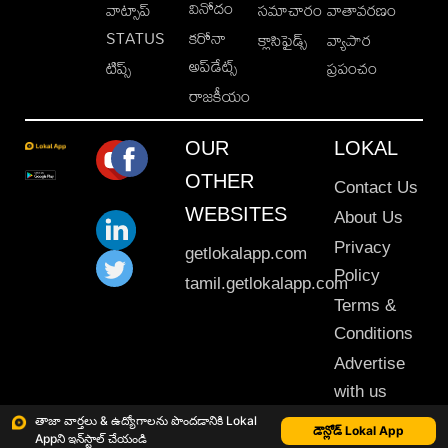
వినోదం
వాట్సాప్
సమాచారం
వాతావరణం
STATUS
కరోనా
క్లాసిఫైడ్స్
వ్యాపార
అప్‌డేట్స్
టిప్స్
ప్రపంచం
రాజకీయం
OUR
LOKAL
OTHER
Contact Us
WEBSITES
About Us
Privacy
getlokalapp.com
Policy
tamil.getlokalapp.com
Terms &
Conditions
Advertise
with us
Sitemap
తాజా వార్తలు & ఉద్యోగాలను పొందడానికి Lokal
డౌన్లోడ్ Lokal App
Appని ఇన్‌స్టాల్ చేయండి
This material may not be published, transmitted, rewritten or redistributed. © 2020 Lokal App. All rights reserved.