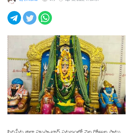
సిద్దిపేట జిల్లా హుస్నాబాద్ పట్టణంలో నెల రోజుల పాటు