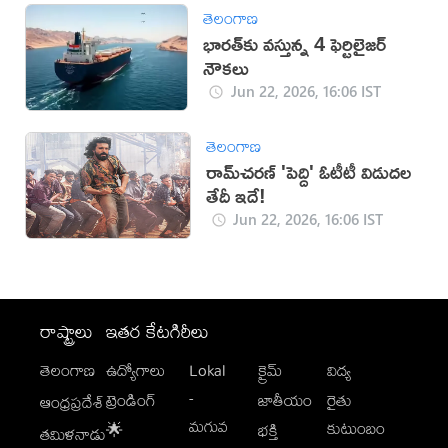
తెలంగాణ
భారత్‌కు వస్తున్న 4 ఫెర్టిలైజర్
నౌకలు
Jun 22, 2026, 16:06 IST
తెలంగాణ
రామ్‌చరణ్ 'పెద్ది' ఓటీటీ విడుదల
తేదీ ఇదే!
Jun 22, 2026, 16:06 IST
రాష్ట్రాలు
ఇతర కేటగిరీలు
తెలంగాణ
ఉద్యోగాలు
Lokal
క్రైమ్
విద్య
-
ట్రెండింగ్
జాతీయం
రైతు
ఆంధ్రప్రదేశ్
మగువ
కుటుంబం
🌟
భక్తి
తమిళనాడు