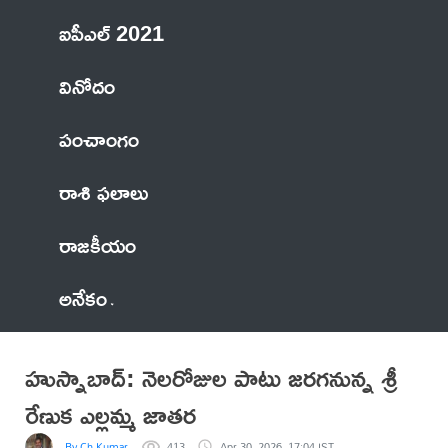
ఐపీఎల్ 2021
వినోదం
పంచాంగం
రాశి ఫలాలు
రాజకీయం
అనేకం
హుస్నాబాద్: నెలరోజుల పాటు జరగనున్న శ్రీ
రేణుక ఎల్లమ్మ జాతర
By Ch Kumar
413
Apr 30, 2026, 17:04 IST