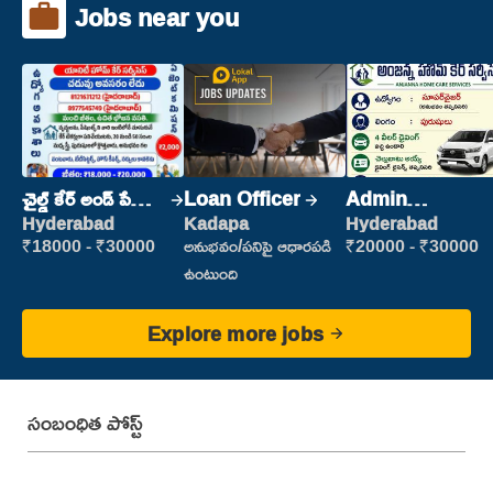
Jobs near you
చైల్డ్ కేర్ అండ్ పేషెంట్
Loan Officer
Admin
కేర్
Supervisor
Hyderabad
Kadapa
Hyderabad
₹18000 - ₹30000
అనుభవం/పనిపై ఆధారపడి
₹20000 - ₹30000
ఉంటుంది
Explore more jobs
సంబంధిత పోస్ట్