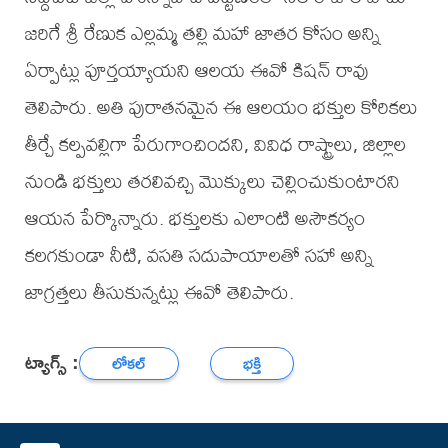
జరిగే శ్రీ రేణుక ఎల్లమ్మ తల్లి మహా జాతర కోసం అన్ని
ఏర్పాట్లు పూర్తయ్యాయని ఆలయ ఈవో కిషన్ రావు
తెలిపారు. అతి పురాతనమైన ఈ ఆలయం భక్తుల కోరికలు
తీర్చే కల్పవల్లిగా పేరుగాంచిందని, వివిధ రాష్ట్రాలు, జిల్లాల
నుండి భక్తులు తరలివచ్చి మొక్కులు చెల్లించుకుంటారని
ఆయన పేర్కొన్నారు. భక్తులకు ఎలాంటి అసౌకర్యం
కలగకుండా నీటి, వసతి సదుపాయాలతో సహా అన్ని
జాగ్రత్తలు తీసుకున్నట్లు ఈవో తెలిపారు.
ట్యాగ్స్ :
లోకల్
భక్తి