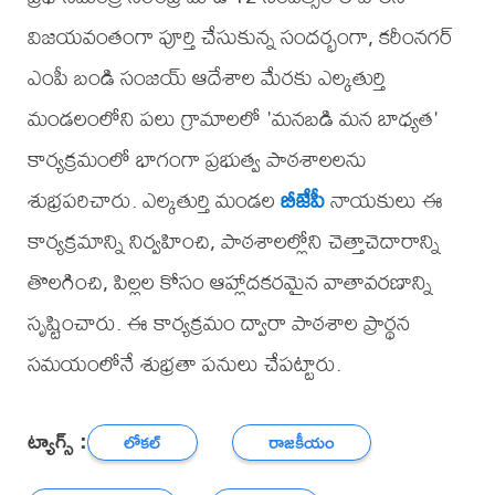
విజయవంతంగా పూర్తి చేసుకున్న సందర్భంగా, కరీంనగర్
ఎంపీ బండి సంజయ్ ఆదేశాల మేరకు ఎల్కతుర్తి
మండలంలోని పలు గ్రామాలలో 'మనబడి మన బాధ్యత'
కార్యక్రమంలో భాగంగా ప్రభుత్వ పాఠశాలలను
శుభ్రపరిచారు. ఎల్కతుర్తి మండల
బీజేపీ
నాయకులు ఈ
కార్యక్రమాన్ని నిర్వహించి, పాఠశాలల్లోని చెత్తాచెదారాన్ని
తొలగించి, పిల్లల కోసం ఆహ్లాదకరమైన వాతావరణాన్ని
సృష్టించారు. ఈ కార్యక్రమం ద్వారా పాఠశాల ప్రార్థన
సమయంలోనే శుభ్రతా పనులు చేపట్టారు.
ట్యాగ్స్ :
లోకల్
రాజకీయం