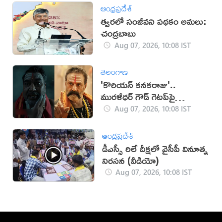
ఆంధ్రప్రదేశ్
త్వరలో సంజీవని పథకం అమలు:
చంద్రబాబు
Aug 07, 2026, 10:08 IST
తెలంగాణ
'కొరియన్ కనకరాజు'..
మురళీధర్ గౌడ్ గెటప్‌పై
విమర్శలు!
Aug 07, 2026, 10:08 IST
ఆంధ్రప్రదేశ్
డీఎస్సీ రిలే దీక్ష‌లో వైసీపీ వినూత్న
నిర‌స‌న‌ (వీడియో)
Aug 07, 2026, 10:08 IST