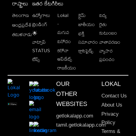
రాష్ట్రాలు
ఇతర కేటగిరీలు
తెలంగాణ
ఉద్యోగాలు
Lokal
క్రైమ్
విద్య
-
ట్రెండింగ్
జాతీయం
రైతు
ఆంధ్రప్రదేశ్
మగువ
కుటుంబం
🌟
భక్తి
తమిళనాడు
వినోదం
వాట్సాప్
సమాచారం
వాతావరణం
STATUS
కరోనా
క్లాసిఫైడ్స్
వ్యాపార
అప్‌డేట్స్
టిప్స్
ప్రపంచం
రాజకీయం
OUR
LOKAL
OTHER
Contact Us
WEBSITES
About Us
Privacy
getlokalapp.com
Policy
tamil.getlokalapp.com
Terms &