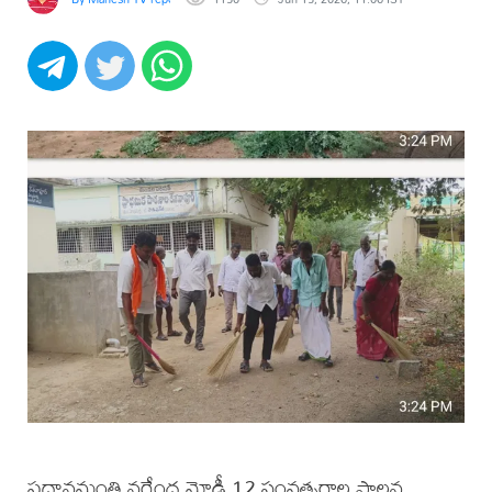
ప్రధానమంత్రి నరేంద్ర మోడీ 12 సంవత్సరాల పాలన