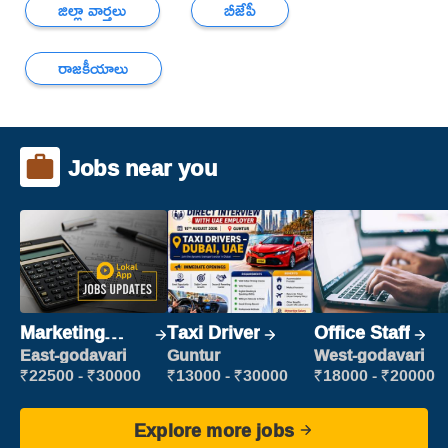
జిల్లా వార్తలు
బీజేపీ
రాజకీయాలు
Jobs near you
Marketing
Taxi Driver
Office Staff
Executive
East-godavari
Guntur
West-godavari
₹22500 - ₹30000
₹13000 - ₹30000
₹18000 - ₹20000
Explore more jobs