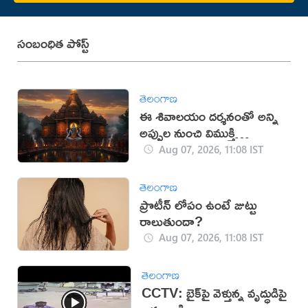
సంబంధిత పోస్ట్
తెలంగాణ
ఈ శివాలయం దర్శనంతో అన్ని
అప్పుల నుంచి విముక్తి
లభిస్తుందట!
Aug 07, 2026, 11:08 IST
తెలంగాణ
ప్రొటీన్ లోపం ఉంటే జుట్టు
రాలుతుందా?
Aug 07, 2026, 11:08 IST
తెలంగాణ
CCTV: బైక్‌పై వెళ్తున్న వృద్ధుడిపై