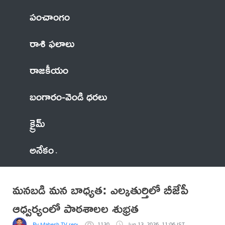
పంచాంగం
రాశి ఫలాలు
రాజకీయం
బంగారం-వెండి ధరలు
క్రైమ్
అనేకం
మనబడి మన బాధ్యత: ఎల్కతుర్తిలో బీజేపీ
ఆధ్వర్యంలో పాఠశాలల శుభ్రత
By Mahesh TV reporter
1130
Jun 13, 2026, 11:06 IST