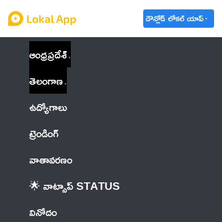
డౌన్లోడ్ లోకల్ యాప్
ఆంధ్రప్రదేశ్
తెలంగాణ
ఉద్యోగాలు
ట్రెండింగ్
వాతావరణం
🌟 వాట్సాప్ STATUS
వినోదం