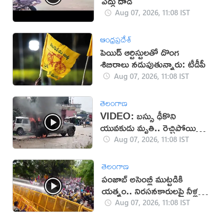
ఎద్దు దాడి
Aug 07, 2026, 11:08 IST
ఆంధ్రప్రదేశ్
పెయిడ్ ఆర్టిస్టులతో దొంగ
శిబిరాలు నడుపుతున్నారు: టీడీపీ
Aug 07, 2026, 11:08 IST
తెలంగాణ
VIDEO: బస్సు ఢీకొని
యువకుడు మృతి.. రెచ్చిపోయిన
స్థానికులు!
Aug 07, 2026, 11:08 IST
తెలంగాణ
పంజాబ్ అసెంబ్లీ ముట్టడికి
యత్నం.. నిరసనకారులపై నీళ్ల
ఫిరంగులు!
Aug 07, 2026, 11:08 IST