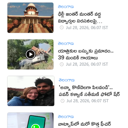
తెలంగాణ
ఢిల్లీ జంతర్ మంతర్ వద్ద
విద్యార్థుల నిరసనలపై
సుప్రీంకోర్టులో విచారణ
Jul 28, 2026, 06:07 IST
తెలంగాణ
యాత్రికుల బస్సుకు ప్రమాదం..
39 మందికి గాయాలు
Jul 28, 2026, 06:07 IST
తెలంగాణ
'అన్నా కొణిదెలగా పిలవండి'..
పవన్ కళ్యాణ్ సతీమణి ఫోటో షేర్
Jul 28, 2026, 06:07 IST
తెలంగాణ
వాట్సాప్‌లో మరో కొత్త ఫీచర్