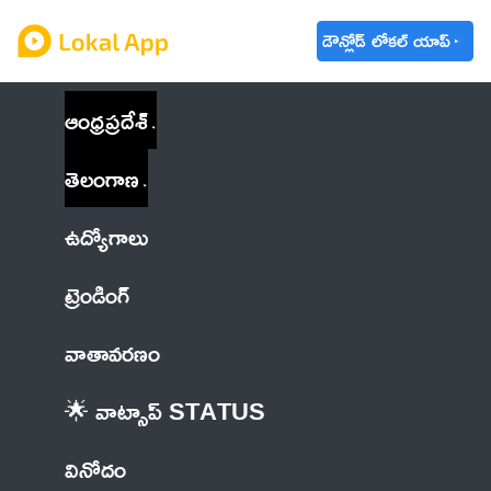
డౌన్లోడ్ లోకల్ యాప్
ఆంధ్రప్రదేశ్
తెలంగాణ
ఉద్యోగాలు
ట్రెండింగ్
వాతావరణం
🌟 వాట్సాప్ STATUS
వినోదం