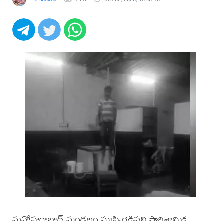
మనోహరాబాద్ మండలం ముప్పిరెడ్డిపల్లి పారిశ్రామిక