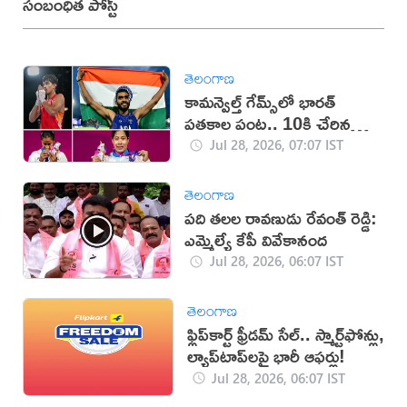
సంబంధిత పోస్ట్
తెలంగాణ
కామన్వెల్త్ గేమ్స్‌లో భారత్
పతకాల పంట.. 10కి చేరిన
మెడల్స్
Jul 28, 2026, 07:07 IST
తెలంగాణ
పది తలల రావణుడు రేవంత్ రెడ్డి:
ఎమ్మెల్యే కేపీ వివేకానంద
Jul 28, 2026, 06:07 IST
తెలంగాణ
ఫ్లిప్‌కార్ట్ ఫ్రీడమ్ సేల్.. స్మార్ట్‌ఫోన్లు,
ల్యాప్‌టాప్‌లపై భారీ ఆఫర్లు!
Jul 28, 2026, 06:07 IST