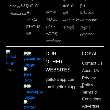
-
ట్రెండింగ్
జాతీయం
రైతు
ఆంధ్రప్రదేశ్
మగువ
కుటుంబం
🌟
భక్తి
తమిళనాడు
వినోదం
వాట్సాప్
సమాచారం
వాతావరణం
STATUS
కరోనా
క్లాసిఫైడ్స్
వ్యాపార
అప్‌డేట్స్
టిప్స్
ప్రపంచం
రాజకీయం
OUR
LOKAL
OTHER
Contact Us
WEBSITES
About Us
Privacy
getlokalapp.com
Policy
tamil.getlokalapp.com
Terms &
Conditions
Advertise