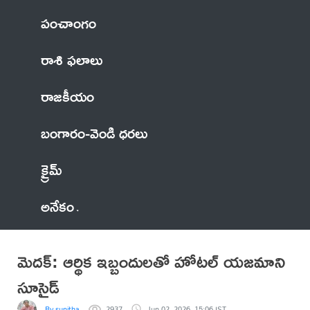
పంచాంగం
రాశి ఫలాలు
రాజకీయం
బంగారం-వెండి ధరలు
క్రైమ్
అనేకం
మెదక్: ఆర్థిక ఇబ్బందులతో హోటల్ యజమాని
సూసైడ్
By sunitha
2937
Jun 02, 2026, 15:06 IST