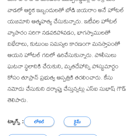
వాడలో ఆర్థిక ఇబ్బందులతో బోడి జయరాం అనే హోటల్
యజమాని ఆత్మహత్య చేసుకున్నారు. ఇటీవల హోటల్
వ్యాపారం సరిగా నడవకపోవడం, భాగస్వాములతో
విభేదాలు, కుటుంబ సమస్యల కారణంగా మనస్తాపంతో
ఆయన హోటల్ గదిలో ఉరివేసుకున్నారు. పోలీసులు
ఘటనా స్థలానికి చేరుకుని, మృతదేహాన్ని పోస్టుమార్టం
కోసం తూప్రాన్ ప్రభుత్వ ఆస్పత్రికి తరలించారు. కేసు
నమోదు చేసుకుని దర్యాప్తు చేస్తున్నట్లు ఎస్ఐ సుభాష్ గౌడ్
తెలిపారు.
ట్యాగ్స్ :
లోకల్
క్రైమ్