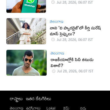
Jul 28, 2026, 06:07 IST
తెలంగాణ
నాని 'ది ప్యారడైజ్'లో కీర్తి సురేష్
మాస్ స్టెప్పులు?
Jul 28, 2026, 06:07 IST
తెలంగాణ
రాజకీయాల్లోకి సినీ నటుడు
విశాల్‌?
Jul 28, 2026, 06:07 IST
రాష్ట్రాలు
ఇతర కేటగిరీలు
తెలంగాణ
ఉద్యోగాలు
Lokal
క్రైమ్
విద్య