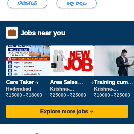
నోటిఫికేషన్
జిల్లా వార్తలు
Jobs near you
Care Taker
Area Sales
Training cum
Manager (Field
Placement
Hyderabad
Krishna-
Krishna-
vijayawada
vijayawada
Sales)
₹15000 - ₹18000
₹25000 - ₹25000
₹10000 - ₹25000
Explore more jobs