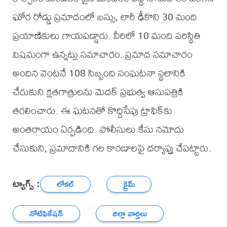
ఘోర రోడ్డు ప్రమాదంలో బస్సు, లారీ ఢీకొని 30 మంది
ప్రయాణికులు గాయపడ్డారు. వీరిలో 10 మంది పరిస్థితి
విషమంగా ఉన్నట్లు సమాచారం. ప్రమాద సమాచారం
అందిన వెంటనే 108 సిబ్బంది సంఘటనా స్థలానికి
చేరుకుని క్షతగాత్రులను మెదక్ ప్రభుత్వ ఆసుపత్రికి
తరలించారు. ఈ ఘటనతో కొద్దిసేపు ట్రాఫిక్‌కు
అంతరాయం ఏర్పడింది. పోలీసులు కేసు నమోదు
చేసుకుని, ప్రమాదానికి గల కారణాలపై దర్యాప్తు చేపట్టారు.
ట్యాగ్స్ :
లోకల్
క్రైమ్
నోటిఫికేషన్
జిల్లా వార్తలు