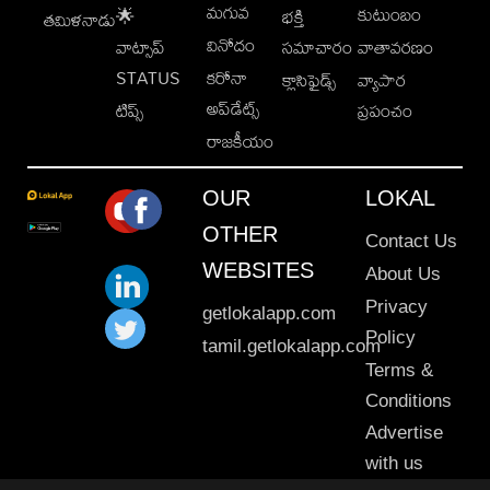
మగువ
కుటుంబం
🌟
భక్తి
తమిళనాడు
వినోదం
వాట్సాప్
సమాచారం
వాతావరణం
STATUS
కరోనా
క్లాసిఫైడ్స్
వ్యాపార
అప్‌డేట్స్
టిప్స్
ప్రపంచం
రాజకీయం
OUR
LOKAL
OTHER
Contact Us
WEBSITES
About Us
Privacy
getlokalapp.com
Policy
tamil.getlokalapp.com
Terms &
Conditions
Advertise
with us