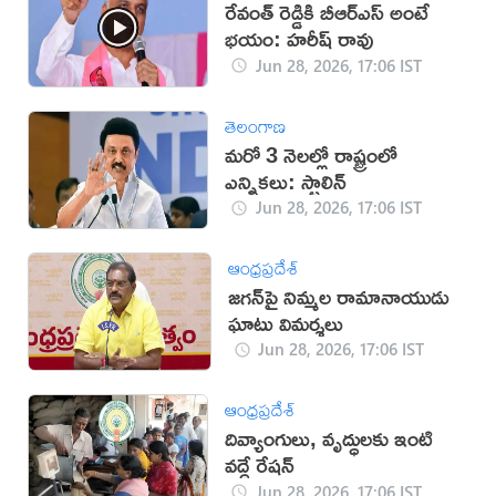
రేవంత్ రెడ్డికి బీఆర్ఎస్ అంటే
భయం: హరీష్ రావు
Jun 28, 2026, 17:06 IST
తెలంగాణ
మరో 3 నెలల్లో రాష్ట్రంలో
ఎన్నికలు: స్టాలిన్
Jun 28, 2026, 17:06 IST
ఆంధ్రప్రదేశ్
జగన్‍పై నిమ్మల రామానాయుడు
ఘాటు విమర్శలు
Jun 28, 2026, 17:06 IST
ఆంధ్రప్రదేశ్
దివ్యాంగులు, వృద్ధులకు ఇంటి
వద్దే రేషన్
Jun 28, 2026, 17:06 IST