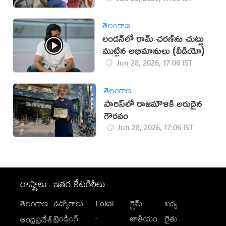
తెలంగాణ
లండన్‍లో రామ్ చరణ్‌‍ను చుట్టు
ముట్టిన అభిమానులు (వీడియో)
Jun 28, 2026, 17:06 IST
తెలంగాణ
పారిస్‌లో రాజమౌళికి అరుదైన
గౌరవం
Jun 28, 2026, 17:06 IST
రాష్ట్రాలు
ఇతర కేటగిరీలు
తెలంగాణ
ఉద్యోగాలు
Lokal
క్రైమ్
విద్య
-
ట్రెండింగ్
జాతీయం
రైతు
ఆంధ్రప్రదేశ్