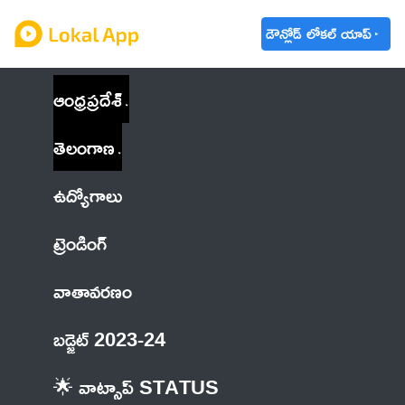
డౌన్లోడ్ లోకల్ యాప్
ఆంధ్రప్రదేశ్
తెలంగాణ
ఉద్యోగాలు
ట్రెండింగ్
వాతావరణం
బడ్జెట్ 2023-24
🌟 వాట్సాప్ STATUS