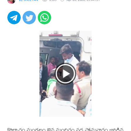
కొల్చారం మండలం జైన మందిరం వద్ద సోమవారం జరిగిన