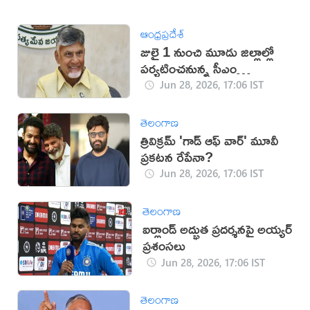
ఆంధ్రప్రదేశ్
జులై 1 నుంచి మూడు జిల్లాల్లో
పర్యటించనున్న సీఎం
చంద్రబాబు
Jun 28, 2026, 17:06 IST
తెలంగాణ
త్రివిక్రమ్ 'గాడ్ ఆఫ్ వార్' మూవీ
ప్రకటన రేపేనా?
Jun 28, 2026, 17:06 IST
తెలంగాణ
ఐర్లాండ్ అద్భుత ప్రదర్శనపై అయ్యర్
ప్రశంసలు
Jun 28, 2026, 17:06 IST
తెలంగాణ