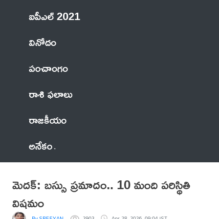
ఐపీఎల్ 2021
వినోదం
పంచాంగం
రాశి ఫలాలు
రాజకీయం
అనేకం
మెదక్: బస్సు ప్రమాదం.. 10 మంది పరిస్థితి
విషమం
By SREEYAN
2903
Apr 28, 2026, 09:04 IST