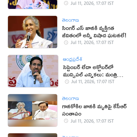
Jul 11, 2026, 17:07 IST
తెలంగాణ
సింగర్ ఎస్ జానకి వ్యక్తిగత
జీవితంలో అన్నీ విషాద ఘటనలే!
Jul 11, 2026, 17:07 IST
ఆంధ్రప్రదేశ్
సెప్టెంబర్ లేదా అక్టోబర్‌లో
మున్సిపల్ ఎన్నికలు: మంత్రి
నారాయణ
Jul 11, 2026, 17:07 IST
తెలంగాణ
గానకోకిల జానకి మృతిపై కేసీఆర్
సంతాపం
Jul 11, 2026, 17:07 IST