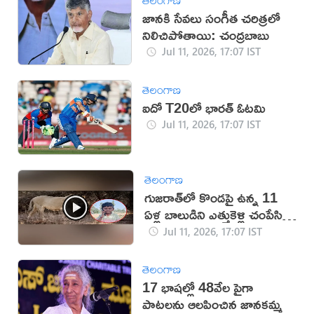
జానకి సేవలు సంగీత చరిత్రలో
నిలిచిపోతాయి: చంద్రబాబు
Jul 11, 2026, 17:07 IST
తెలంగాణ
ఐదో T20లో భారత్ ఓటమి
Jul 11, 2026, 17:07 IST
తెలంగాణ
గుజరాత్‌లో కొండపై ఉన్న 11
ఏళ్ల బాలుడిని ఎత్తుకెళ్లి చంపేసిన
సింహం
Jul 11, 2026, 17:07 IST
తెలంగాణ
17 భాషల్లో 48వేల పైగా
పాటలను ఆలపించిన జానకమ్మ