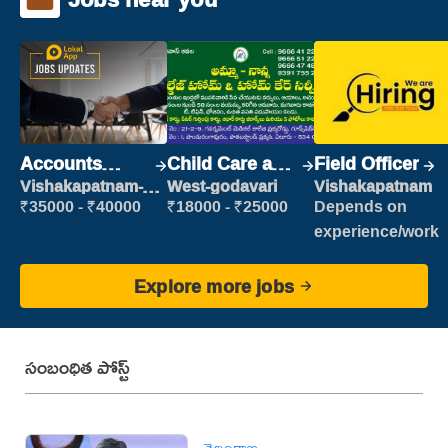
Accounts
Child Care and
Field Officer
Clerk
Patient care
Vishakapatnam-
West-godavari
Vishakapatnam
new
₹35000 - ₹40000
₹18000 - ₹25000
Depends on
experience/work
Explore more jobs
సంబంధిత పోస్ట్
తెలంగాణ