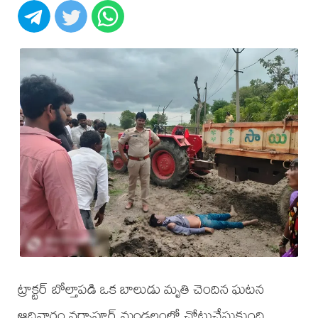
ట్రాక్టర్ బోల్తాపడి ఒక బాలుడు మృతి చెందిన ఘటన
ఆదివారం నర్సాపూర్ మండలంలో చోటుచేసుకుంది.