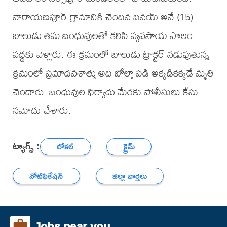
నారాయణపూర్ గ్రామానికి చెందిన వినయ్ అనే (15)
బాలుడు తమ బంధువులతో కలిసి వ్యవసాయ పొలం
వద్దకు వెళ్లారు. ఈ క్రమంలో బాలుడు ట్రాక్టర్ నడుపుతున్న
క్రమంలో ప్రమాదవశాత్తు అది బోల్తా పడి అక్కడికక్కడే మృతి
చెందారు. బంధువుల ఫిర్యాదు మేరకు పోలీసులు కేసు
నమోదు చేశారు.
ట్యాగ్స్ :
లోకల్
క్రైమ్
నోటిఫికేషన్
జిల్లా వార్తలు
Jobs near you