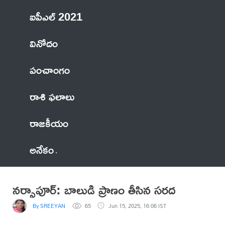
ఐపీఎల్ 2021
వినోదం
పంచాంగం
రాశి ఫలాలు
రాజకీయం
అనేకం
నర్సాపూర్: బాలుడి ప్రాణం తీసిన సరద
By SREEYAN
65
Jun 15, 2025, 16:06 IST