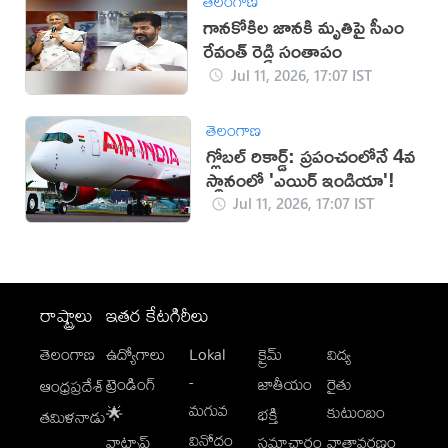
తెలంగాణ
గానకోకిల జానకి మృతిపై సీఎం
రేవంత్ రెడ్డి సంతాపం
Jul 11, 2026, 17:07 IST
తెలంగాణ
గ్లోబల్ రికార్డ్: ప్రపంచంలోనే 4వ
స్థానంలో 'ఎయిర్ ఇండియా'!
Jul 11, 2026, 17:07 IST
రాష్ట్రాలు
ఇతర కేటగిరీలు
తెలంగాణ
ఉద్యోగాలు
Lokal
క్రైమ్
విద్య
-
ట్రెండింగ్
జాతీయం
రైతు
ఆంధ్రప్రదేశ్
మగువ
కుటుంబం
🌟
భక్తి
తమిళనాడు
వినోదం
వాట్సాప్
సమాచారం
వాతావరణం