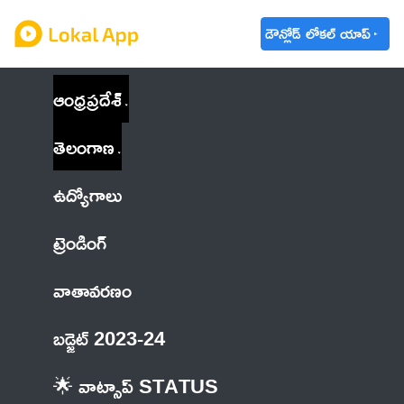
డౌన్లోడ్ లోకల్ యాప్
ఆంధ్రప్రదేశ్
తెలంగాణ
ఉద్యోగాలు
ట్రెండింగ్
వాతావరణం
బడ్జెట్ 2023-24
🌟 వాట్సాప్ STATUS